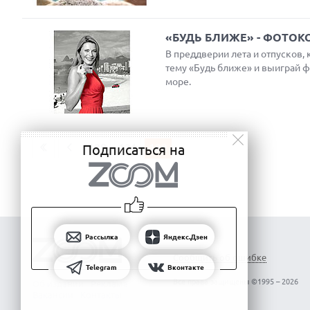
«БУДЬ БЛИЖЕ» - ФОТОК
В преддверии лета и отпусков, 
тему «Будь ближе» и выиграй фо
Next
море.
120
121
122
Подписаться на
Рассылка
Яндекс.Дзен
Сообщить об ошибке
Telegram
Вконтакте
Все права защищены ©1995 – 2026
Об издании
Реклама
Вакансии
Контакты