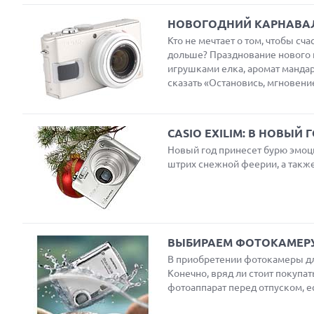
НОВОГОДНИЙ КАРНАВАЛ:
Кто не мечтает о том, чтобы с
дольше? Празднование нового 
игрушками елка, аромат манда
сказать «Остановись, мгновени
Next
CASIO EXILIM: В НОВЫЙ
Новый год принесет бурю эмоци
штрих снежной феерии, а также
Prev
ВЫБИРАЕМ ФОТОКАМЕРУ
В приобретении фотокамеры для
Конечно, вряд ли стоит покупа
фотоаппарат перед отпуском, 