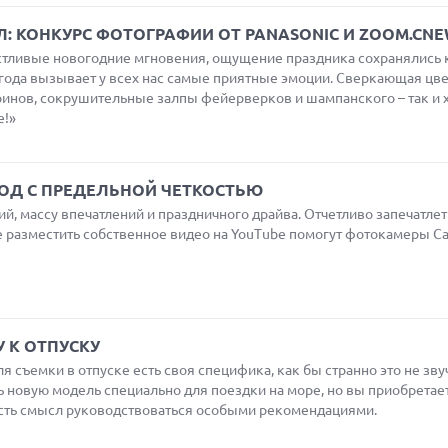
 КОНКУРС ФОТОГРАФИИ ОТ PANASONIC И ZOOM.CNE
частливые новогодние мгновения, ощущение праздника сохранялись
года вызывает у всех нас самые приятные эмоции. Сверкающая цв
ринов, сокрушительные залпы фейерверков и шампанского – так и 
е!»
 ГОД С ПРЕДЕЛЬНОЙ ЧЕТКОСТЬЮ
й, массу впечатлений и праздничного драйва. Отчетливо запечатле
 разместить собственное видео на YouTube помогут фотокамеры Cas
 К ОТПУСКУ
 съемки в отпуске есть своя специфика, как бы странно это не зву
ть новую модель специально для поездки на море, но вы приобретае
есть смысл руководствоваться особыми рекомендациями.