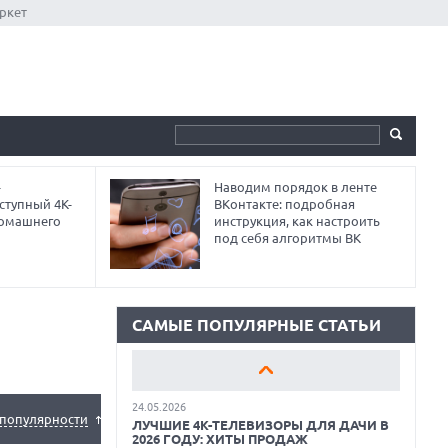
ркет
-
Наводим порядок в ленте
01.06.2026
ступный 4K-
ВКонтакте: подробная
9 ПОЛЕЗНЫХ ГАДЖЕТОВ В
домашнего
инструкция, как настроить
АВТОМОБИЛЬ ДЛЯ ПУТЕШЕСТВИЯ
ЛЕТОМ: ВЫБОР ZOOM
под себя алгоритмы ВК
15.05.2026
ОБЗОР HUAWEI MATE 80 PRO: КАК СТАТЬ
ФЛАГМАНОМ В 2026 ГОДУ?
САМЫЕ ПОПУЛЯРНЫЕ СТАТЬИ
12.05.2026
ЛУЧШИЕ ПЛАНШЕТЫ СТОИМОСТЬЮ ДО
30 000 РУБЛЕЙ: ХИТЫ ПРОДАЖ
24.05.2026
популярности
ЛУЧШИЕ 4K-ТЕЛЕВИЗОРЫ ДЛЯ ДАЧИ В
2026 ГОДУ: ХИТЫ ПРОДАЖ