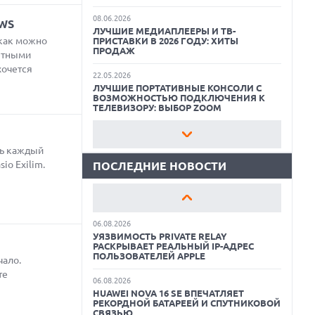
08.06.2026
WS
ЛУЧШИЕ МЕДИАПЛЕЕРЫ И ТВ-
 как можно
ПРИСТАВКИ В 2026 ГОДУ: ХИТЫ
ПРОДАЖ
06.08.2026
етными
MOOVE ПРИВЛЕКЛА $250 МЛН ЧТОБЫ
хочется
СТАТЬ КЛЮЧЕВЫМ ОПЕРАТОРОМ
22.05.2026
ИНДУСТРИИ РОБОТАКСИ
ЛУЧШИЕ ПОРТАТИВНЫЕ КОНСОЛИ С
ВОЗМОЖНОСТЬЮ ПОДКЛЮЧЕНИЯ К
ТЕЛЕВИЗОРУ: ВЫБОР ZOOM
06.08.2026
HUAWEI ПРЕДСТАВИЛА ПЛАНШЕТ
MATEPAD PRO 2026 ТОЛЩИНОЙ 4,7 ММ И
11.06.2026
12" OLED МАТРИЦЕЙ
ВСЕГДА ПОД РУКОЙ: САМЫЕ ПОЛЕЗНЫЕ
ть каждый
ГАДЖЕТЫ И ПРИСПОСОБЛЕНИЯ ДЛЯ
io Exilim.
ДОМА
ПОСЛЕДНИЕ НОВОСТИ
06.08.2026
TROUVER ПРЕДСТАВИЛ НОВЫЕ
ТЕХНОЛОГИИ ВЛАЖНОЙ УБОРКИ И
11.05.2026
ЛИНЕЙКУ ТЕХНИКИ 2026 ГОДА
КАК БЕСПЛАТНО РЕДАКТИРОВАТЬ
ФОТОГРАФИИ С ПОМОЩЬЮ
НЕЙРОСЕТЕЙ: ЛУЧШИЕ ПРИЛОЖЕНИЯ И
06.08.2026
СЕРВИСЫ
УЯЗВИМОСТЬ PRIVATE RELAY
РАСКРЫВАЕТ РЕАЛЬНЫЙ IP-АДРЕС
ПОЛЬЗОВАТЕЛЕЙ APPLE
08.07.2026
чало.
САМЫЕ ПОЛЕЗНЫЕ ГАДЖЕТЫ ДЛЯ
те
ПОХОДА: ВЫБОР ZOOM
06.08.2026
HUAWEI NOVA 16 SE ВПЕЧАТЛЯЕТ
РЕКОРДНОЙ БАТАРЕЕЙ И СПУТНИКОВОЙ
18.06.2026
СВЯЗЬЮ