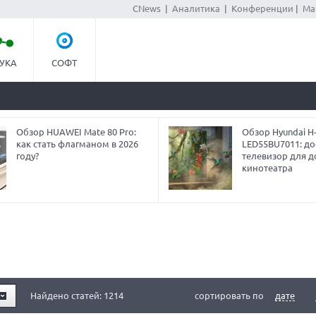
CNews
|
Аналитика
|
Конференции
|
Ма
УКА
СОФТ
Обзор HUAWEI Mate 80 Pro:
Обзор Hyundai H
как стать флагманом в 2026
LED55BU7011: до
году?
телевизор для 
кинотеатра
Найдено статей: 1214
сортировать по
дате