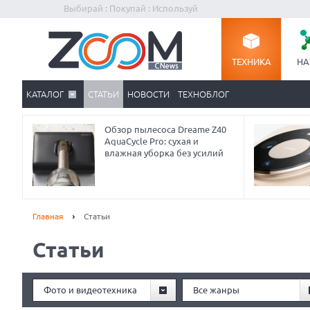
Выбирай : Покупай : Используй
ТЕХНИКА
НА
КАТАЛОГ
СТАТЬИ
НОВОСТИ
ТЕХНОБЛОГ
Обзор пылесоса Dreame Z40
AquaCycle Pro: сухая и
влажная уборка без усилий
Главная
Статьи
Статьи
Prev
Фото и видеотехника
Все жанры