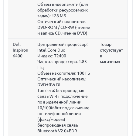
Объем видеопамяти (для
обработки ресурсоемких
задач):
128 МБ
Оптический накопитель:
DVD-ROM / CD-RW (чтение
и запись CD, чтение DVD)
Dell
Центральный процессор:
Товар
Inspiron
Intel Core Duo
отсутствует
6400
Индекс: T2400
в
Частота процессора:
1.83
магазинах
ГГц
Объем накопителя:
100 ГБ
Оптический накопитель:
DVD±RW DL
Тип сети: беспроводная
связь Wi-Fi подключение
по выделенной линии
10/100Мбит подключение
по телефонной линии
(факс/модем)
беспроводная связь
Bluetooth V2.0+EDR