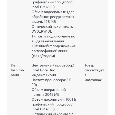
Графический процессор:
Intel GMA 950
Объем видеопамяти (для
обработки ресурсоемких
задач):
128 МБ
Оптический накопитель:
DVD±RW DL
Тип сети: подключение по
выделенной линии
10/100Мбит подключение
по телефонной линии
(факс/модем)
Dell
Центральный процессор:
Товар
Inspiron
Intel Core Duo
отсутствует
6400
Индекс: T2500
в
Частота процессора:
2.0
магазинах
ГГц
Объем оперативной
памяти:
2048 МБ
Объем накопителя:
100 ГБ
Графический процессор:
Intel GMA 950
Оптический накопитель: