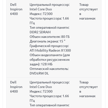
Dell
Центральный процессор:
Товар
Inspiron
Intel Core Duo
отсутствует
6400
Индекс: T2300
в
Частота процессора:
1.66
магазинах
ГГц
Тип оперативной памяти:
DDR2 SDRAM
Объем накопителя:
80 ГБ
Диагональ экрана:
15 "
Графический процессор:
ATI Mobility Radeon X1300
Объем видеопамяти (для
обработки ресурсоемких
задач):
128 МБ
Оптический накопитель:
DVD±RW DL
Dell
Центральный процессор:
Товар
Inspiron
Intel Core Duo
отсутствует
6400
Индекс: T2300
в
Частота процессора:
1.66
магазинах
ГГц
Тип оперативной памяти: