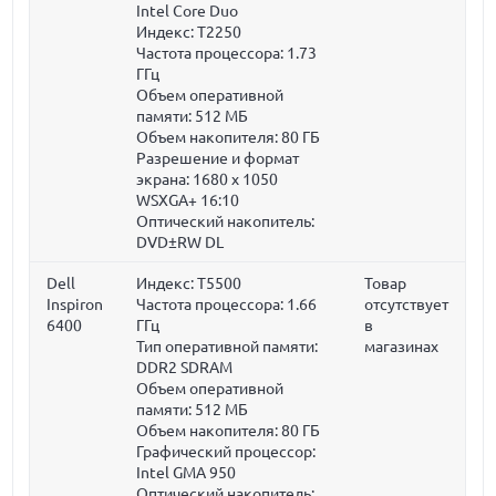
Intel Core Duo
Индекс: T2250
Частота процессора:
1.73
ГГц
Объем оперативной
памяти:
512 МБ
Объем накопителя:
80 ГБ
Разрешение и формат
экрана: 1680 x 1050
WSXGA+ 16:10
Оптический накопитель:
DVD±RW DL
Dell
Индекс: T5500
Товар
Inspiron
Частота процессора:
1.66
отсутствует
6400
ГГц
в
Тип оперативной памяти:
магазинах
DDR2 SDRAM
Объем оперативной
памяти:
512 МБ
Объем накопителя:
80 ГБ
Графический процессор:
Intel GMA 950
Оптический накопитель: