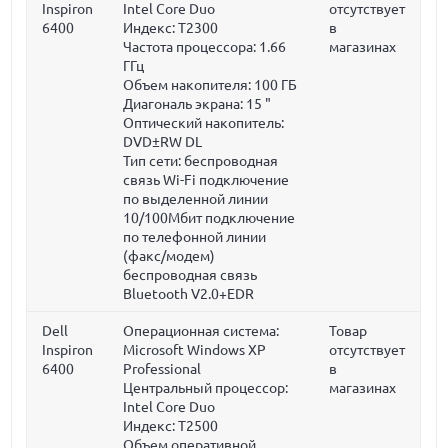
Inspiron
Intel Core Duo
отсутствует
6400
Индекс: T2300
в
Частота процессора:
1.66
магазинах
ГГц
Объем накопителя:
100 ГБ
Диагональ экрана:
15 "
Оптический накопитель:
DVD±RW DL
Тип сети: беспроводная
связь Wi-Fi подключение
по выделенной линии
10/100Мбит подключение
по телефонной линии
(факс/модем)
беспроводная связь
Bluetooth V2.0+EDR
Dell
Операционная система:
Товар
Inspiron
Microsoft Windows XP
отсутствует
6400
Professional
в
Центральный процессор:
магазинах
Intel Core Duo
Индекс: T2500
Объем оперативной