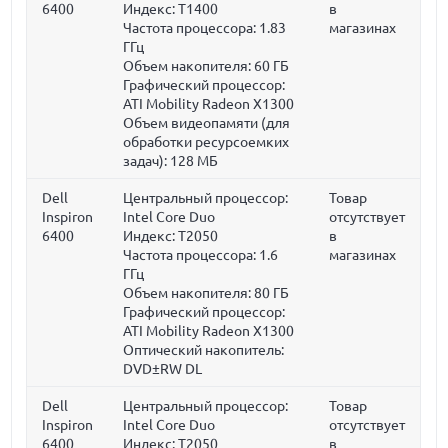
6400
Индекс: T1400
в
Частота процессора:
1.83
магазинах
ГГц
Объем накопителя:
60 ГБ
Графический процессор:
ATI Mobility Radeon X1300
Объем видеопамяти (для
обработки ресурсоемких
задач):
128 МБ
Dell
Центральный процессор:
Товар
Inspiron
Intel Core Duo
отсутствует
6400
Индекс: T2050
в
Частота процессора:
1.6
магазинах
ГГц
Объем накопителя:
80 ГБ
Графический процессор:
ATI Mobility Radeon X1300
Оптический накопитель:
DVD±RW DL
Dell
Центральный процессор:
Товар
Inspiron
Intel Core Duo
отсутствует
6400
Индекс: T2050
в