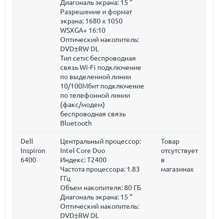
Диагональ экрана:
15 "
Разрешение и формат
экрана: 1680 x 1050
WSXGA+ 16:10
Оптический накопитель:
DVD±RW DL
Тип сети: беспроводная
связь Wi-Fi подключение
по выделенной линии
10/100Мбит подключение
по телефонной линии
(факс/модем)
беспроводная связь
Bluetooth
Dell
Центральный процессор:
Товар
Inspiron
Intel Core Duo
отсутствует
6400
Индекс: T2400
в
Частота процессора:
1.83
магазинах
ГГц
Объем накопителя:
80 ГБ
Диагональ экрана:
15 "
Оптический накопитель:
DVD±RW DL