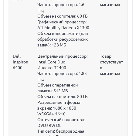
Частота процессора:
1.6
магазинах
ГГц
Объем накопителя:
60 ГБ
Графический процессор:
ATI Mobility Radeon X1300
Объем видеопамяти (для
обработки ресурсоемких
задач):
128 МБ
Dell
Центральный процессор:
Товар
Inspiron
Intel Core Duo
отсутствует
6400
Индекс: T2400
в
Частота процессора:
1.83
магазинах
ГГц
Объем оперативной
памяти:
512 МБ
Объем накопителя:
80 ГБ
Разрешение и формат
экрана: 1680 x 1050
WSXGA+ 16:10
Оптический накопитель:
DVD±RW DL
Тип сети: беспроводная