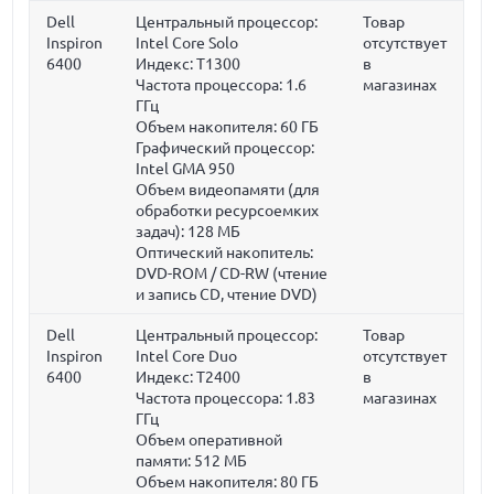
Dell
Центральный процессор:
Товар
Inspiron
Intel Core Solo
отсутствует
6400
Индекс: T1300
в
Частота процессора:
1.6
магазинах
ГГц
Объем накопителя:
60 ГБ
Графический процессор:
Intel GMA 950
Объем видеопамяти (для
обработки ресурсоемких
задач):
128 МБ
Оптический накопитель:
DVD-ROM / CD-RW (чтение
и запись CD, чтение DVD)
Dell
Центральный процессор:
Товар
Inspiron
Intel Core Duo
отсутствует
6400
Индекс: T2400
в
Частота процессора:
1.83
магазинах
ГГц
Объем оперативной
памяти:
512 МБ
Объем накопителя:
80 ГБ