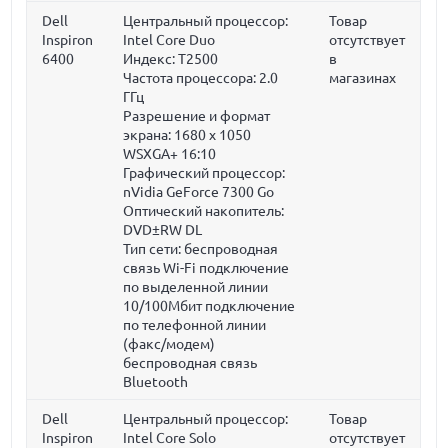
Dell
Центральный процессор:
Товар
Inspiron
Intel Core Duo
отсутствует
6400
Индекс: T2500
в
Частота процессора:
2.0
магазинах
ГГц
Разрешение и формат
экрана: 1680 x 1050
WSXGA+ 16:10
Графический процессор:
nVidia GeForce 7300 Go
Оптический накопитель:
DVD±RW DL
Тип сети: беспроводная
связь Wi-Fi подключение
по выделенной линии
10/100Мбит подключение
по телефонной линии
(факс/модем)
беспроводная связь
Bluetooth
Dell
Центральный процессор:
Товар
Inspiron
Intel Core Solo
отсутствует