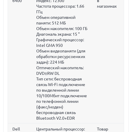
6400
Индекс: T2300
в
Частота процессора:
1.66
магазинах
ГГц
Объем оперативной
памяти:
512 МБ
Объем накопителя:
100 ГБ
Диагональ экрана:
15 "
Графический процессор:
Intel GMA 950
Объем видеопамяти (для
обработки ресурсоемких
задач):
224 МБ
Оптический накопитель:
DVD±RW DL
Тип сети: беспроводная
связь Wi-Fi подключение
по выделенной линии
10/100Мбит подключение
по телефонной линии
(факс/модем)
беспроводная связь
Bluetooth V2.0+EDR
Dell
Центральный процессор:
Товар