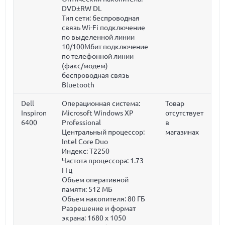
DVD±RW DL
Тип сети: беспроводная
связь Wi-Fi подключение
по выделенной линии
10/100Мбит подключение
по телефонной линии
(факс/модем)
беспроводная связь
Bluetooth
Dell
Операционная система:
Товар
Inspiron
Microsoft Windows XP
отсутствует
6400
Professional
в
Центральный процессор:
магазинах
Intel Core Duo
Индекс: T2250
Частота процессора:
1.73
ГГц
Объем оперативной
памяти:
512 МБ
Объем накопителя:
80 ГБ
Разрешение и формат
экрана: 1680 x 1050