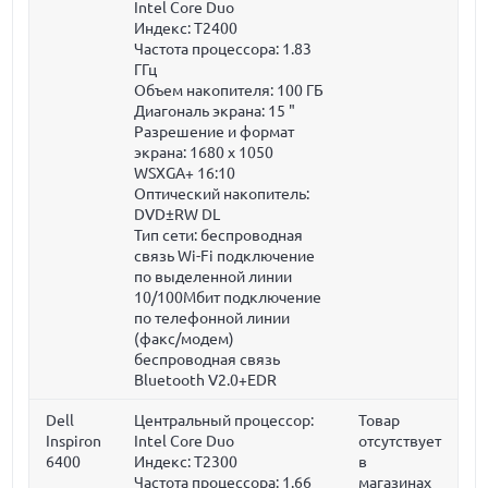
Intel Core Duo
Индекс: T2400
Частота процессора:
1.83
ГГц
Объем накопителя:
100 ГБ
Диагональ экрана:
15 "
Разрешение и формат
экрана: 1680 x 1050
WSXGA+ 16:10
Оптический накопитель:
DVD±RW DL
Тип сети: беспроводная
связь Wi-Fi подключение
по выделенной линии
10/100Мбит подключение
по телефонной линии
(факс/модем)
беспроводная связь
Bluetooth V2.0+EDR
Dell
Центральный процессор:
Товар
Inspiron
Intel Core Duo
отсутствует
6400
Индекс: T2300
в
Частота процессора:
1.66
магазинах