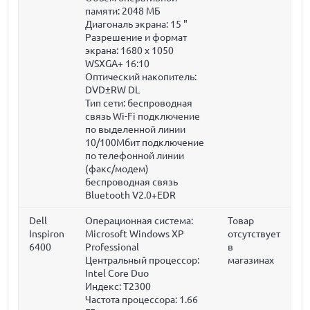
памяти:
2048 МБ
Диагональ экрана:
15 "
Разрешение и формат
экрана: 1680 x 1050
WSXGA+ 16:10
Оптический накопитель:
DVD±RW DL
Тип сети: беспроводная
связь Wi-Fi подключение
по выделенной линии
10/100Мбит подключение
по телефонной линии
(факс/модем)
беспроводная связь
Bluetooth V2.0+EDR
Dell
Операционная система:
Товар
Inspiron
Microsoft Windows XP
отсутствует
6400
Professional
в
Центральный процессор:
магазинах
Intel Core Duo
Индекс: T2300
Частота процессора:
1.66