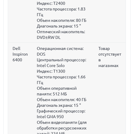
Индекс: T2400
Частота процессора:
1.83
ГГц
Объем накопителя:
80 ГБ
Диагональ экрана:
15 "
Оптический накопитель:
DVD±RW DL
Dell
Операционная система:
Товар
Inspiron
DOS
отсутствует
6400
Центральный процессор:
в
Intel Core Solo
магазинах
Индекс: T1300
Частота процессора:
1.66
ГГц
Объем оперативной
памяти:
512 МБ
Объем накопителя:
40 ГБ
Диагональ экрана:
15 "
Графический процессор:
Intel GMA 950
Объем видеопамяти (для
обработки ресурсоемких
задач):
224 МБ