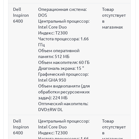
Dell
Операционная система:
Товар
Inspiron
DOS
отсутствует
6400
Центральный процессор:
в
Intel Core Duo
магазинах
Индекс: T2300
Частота процессора:
1.66
ГГц
Объем оперативной
памяти:
512 МБ
Объем накопителя:
60 ГБ
Диагональ экрана:
15 "
Графический процессор:
Intel GMA 950
Объем видеопамяти (для
обработки ресурсоемких
задач):
224 МБ
Оптический накопитель:
DVD±RW DL
Dell
Центральный процессор:
Товар
Inspiron
Intel Core Duo
отсутствует
6400
Индекс: T2300
в
Частота процессора:
1.66
магазинах