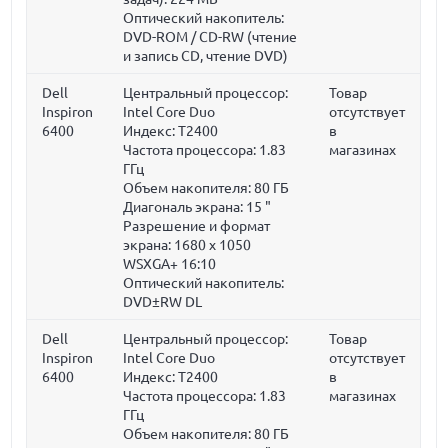
Оптический накопитель:
DVD-ROM / CD-RW (чтение
и запись CD, чтение DVD)
Dell
Центральный процессор:
Товар
Inspiron
Intel Core Duo
отсутствует
6400
Индекс: T2400
в
Частота процессора:
1.83
магазинах
ГГц
Объем накопителя:
80 ГБ
Диагональ экрана:
15 "
Разрешение и формат
экрана: 1680 x 1050
WSXGA+ 16:10
Оптический накопитель:
DVD±RW DL
Dell
Центральный процессор:
Товар
Inspiron
Intel Core Duo
отсутствует
6400
Индекс: T2400
в
Частота процессора:
1.83
магазинах
ГГц
Объем накопителя:
80 ГБ