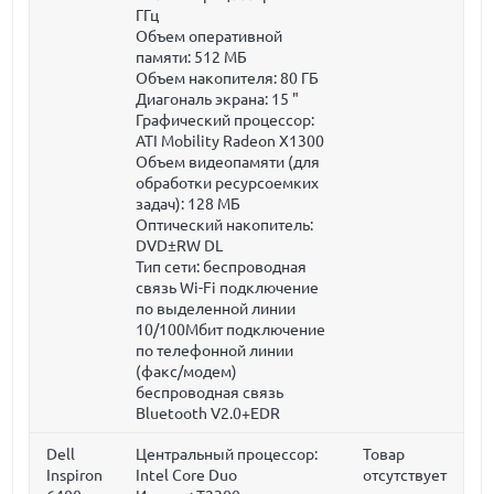
ГГц
Объем оперативной
памяти:
512 МБ
Объем накопителя:
80 ГБ
Диагональ экрана:
15 "
Графический процессор:
ATI Mobility Radeon X1300
Объем видеопамяти (для
обработки ресурсоемких
задач):
128 МБ
Оптический накопитель:
DVD±RW DL
Тип сети: беспроводная
связь Wi-Fi подключение
по выделенной линии
10/100Мбит подключение
по телефонной линии
(факс/модем)
беспроводная связь
Bluetooth V2.0+EDR
Dell
Центральный процессор:
Товар
Inspiron
Intel Core Duo
отсутствует