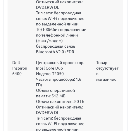
Оптический накопитель:
DVD±RW DL
Тип сети: беспроводная
связь Wi-Fi подключение
по выделенной линии
10/100Мбит подключение
по телефонной линии
(факс/модем)
беспроводная связь
Bluetooth V2.0+EDR
Dell
Центральный процессор:
Товар
Inspiron
Intel Core Duo
отсутствует
6400
Индекс: T2050
в
Частота процессора:
1.6
магазинах
ГГц
Объем оперативной
памяти:
512 МБ
Объем накопителя:
80 ГБ
Оптический накопитель:
DVD±RW DL
Тип сети: беспроводная
связь Wi-Fi подключение
по выделенной линии