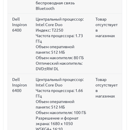
беспроводная связь
Bluetooth
Dell
Центральный процессор:
Товар
Inspiron
Intel Core Duo
отсутствует
6400
Индекс: T2250
в
Частота процессора:
1.73
магазинах
ГГц
Объем оперативной
памяти:
512 МБ
Объем накопителя:
80 ГБ
Оптический накопитель:
DVD±RW DL
Dell
Центральный процессор:
Товар
Inspiron
Intel Core Duo
отсутствует
6400
Частота процессора:
1.66
в
ГГц
магазинах
Объем оперативной
памяти:
512 МБ
Объем накопителя:
100 ГБ
Разрешение и формат
экрана: 1680 x 1050
WSXGA+ 16:10