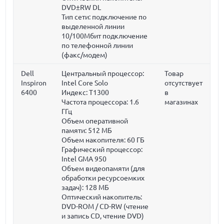
DVD±RW DL
Тип сети: подключение по
выделенной линии
10/100Мбит подключение
по телефонной линии
(факс/модем)
Dell
Центральный процессор:
Товар
Inspiron
Intel Core Solo
отсутствует
6400
Индекс: T1300
в
Частота процессора:
1.6
магазинах
ГГц
Объем оперативной
памяти:
512 МБ
Объем накопителя:
60 ГБ
Графический процессор:
Intel GMA 950
Объем видеопамяти (для
обработки ресурсоемких
задач):
128 МБ
Оптический накопитель:
DVD-ROM / CD-RW (чтение
и запись CD, чтение DVD)