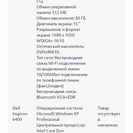
ГГц
Объем оперативной
памяти:
512 МБ
Объем накопителя:
80 ГБ
Диагональ экрана:
15 "
Разрешение и формат
экрана: 1680 x 1050
WSXGA+ 16:10
Оптический накопитель:
DVD±RW DL
Тип сети: беспроводная
связь Wi-Fi подключение
по выделенной линии
10/100Мбит подключение
по телефонной линии
(факс/модем)
беспроводная связь
Bluetooth V2.0+EDR
Dell
Операционная система:
Товар
Inspiron
Microsoft Windows XP
отсутствует
6400
Professional
в
Центральный процессор:
магазинах
Intel Core Duo