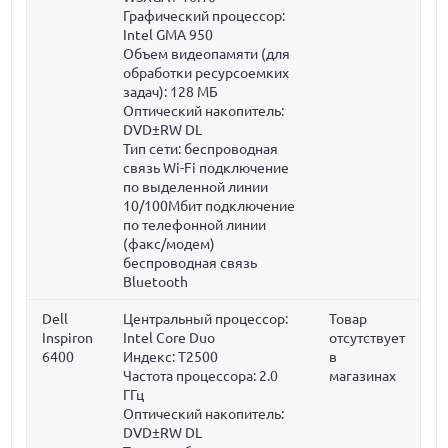
Графический процессор:
Intel GMA 950
Объем видеопамяти (для
обработки ресурсоемких
задач):
128 МБ
Оптический накопитель:
DVD±RW DL
Тип сети: беспроводная
связь Wi-Fi подключение
по выделенной линии
10/100Мбит подключение
по телефонной линии
(факс/модем)
беспроводная связь
Bluetooth
Dell
Центральный процессор:
Товар
Inspiron
Intel Core Duo
отсутствует
6400
Индекс: T2500
в
Частота процессора:
2.0
магазинах
ГГц
Оптический накопитель:
DVD±RW DL