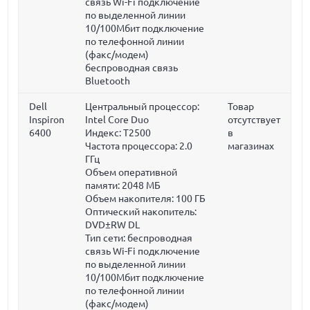
связь Wi-Fi подключение
по выделенной линии
10/100Мбит подключение
по телефонной линии
(факс/модем)
беспроводная связь
Bluetooth
Dell
Центральный процессор:
Товар
Inspiron
Intel Core Duo
отсутствует
6400
Индекс: T2500
в
Частота процессора:
2.0
магазинах
ГГц
Объем оперативной
памяти:
2048 МБ
Объем накопителя:
100 ГБ
Оптический накопитель:
DVD±RW DL
Тип сети: беспроводная
связь Wi-Fi подключение
по выделенной линии
10/100Мбит подключение
по телефонной линии
(факс/модем)