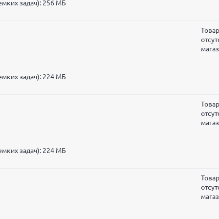
мких задач): 256 МБ
Това
отсут
мага
мких задач): 224 МБ
Това
отсут
мага
мких задач): 224 МБ
Това
отсут
мага