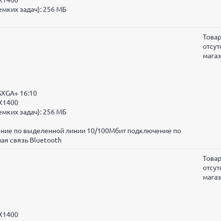
мких задач): 256 МБ
Това
отсут
мага
SXGA+ 16:10
 X1400
мких задач): 256 МБ
чение по выделенной линии 10/100Мбит подключение по
ая связь Bluetooth
Това
отсут
мага
 X1400