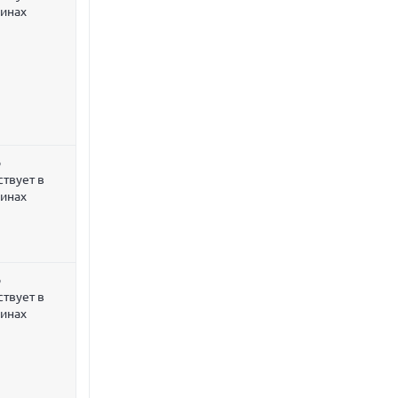
зинах
р
ствует в
зинах
р
ствует в
зинах