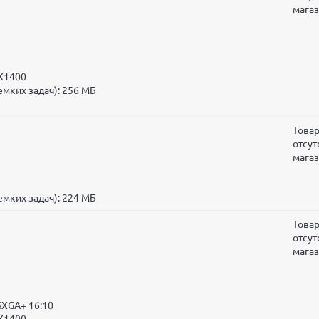
мага
 X1400
мких задач): 256 МБ
Това
отсут
мага
мких задач): 224 МБ
Това
отсут
мага
SXGA+ 16:10
 X1400