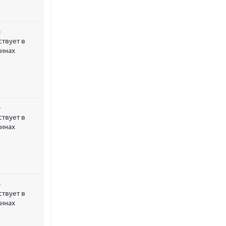
р
ствует в
зинах
р
ствует в
зинах
р
ствует в
зинах