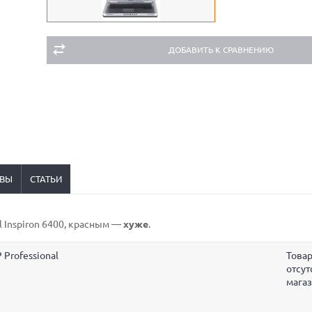
ДОБАВИТЬ К СРАВНЕНИЮ
ВЫ
СТАТЬИ
ll Inspiron 6400,
красным
—
хуже
.
 Professional
Това
отсут
мага