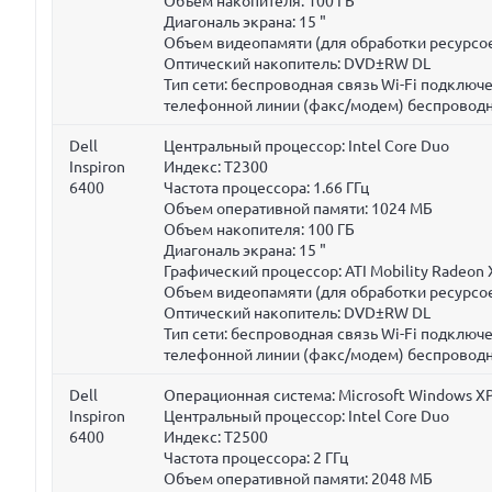
Объем накопителя:
100 ГБ
Диагональ экрана:
15 "
Объем видеопамяти (для обработки ресурсое
Оптический накопитель: DVD±RW DL
Тип сети: беспроводная связь Wi-Fi подклю
телефонной линии (факс/модем) беспроводн
Dell
Центральный процессор: Intel Core Duo
Inspiron
Индекс: T2300
6400
Частота процессора:
1.66 ГГц
Объем оперативной памяти:
1024 МБ
Объем накопителя:
100 ГБ
Диагональ экрана:
15 "
Графический процессор: ATI Mobility Radeon
Объем видеопамяти (для обработки ресурсое
Оптический накопитель: DVD±RW DL
Тип сети: беспроводная связь Wi-Fi подклю
телефонной линии (факс/модем) беспроводн
Dell
Операционная система: Microsoft Windows XP
Inspiron
Центральный процессор: Intel Core Duo
6400
Индекс: T2500
Частота процессора:
2 ГГц
Объем оперативной памяти:
2048 МБ