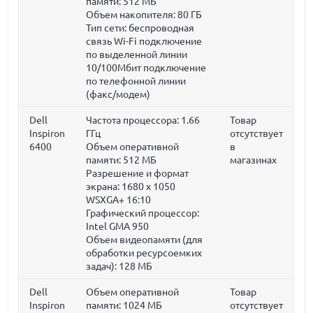
памяти:
512 МБ
Объем накопителя:
80 ГБ
Тип сети: беспроводная
связь Wi-Fi подключение
по выделенной линии
10/100Мбит подключение
по телефонной линии
(факс/модем)
Dell
Частота процессора:
1.66
Товар
Inspiron
ГГц
отсутствует
6400
Объем оперативной
в
памяти:
512 МБ
магазинах
Разрешение и формат
экрана: 1680 x 1050
WSXGA+ 16:10
Графический процессор:
Intel GMA 950
Объем видеопамяти (для
обработки ресурсоемких
задач):
128 МБ
Dell
Объем оперативной
Товар
Inspiron
памяти:
1024 МБ
отсутствует