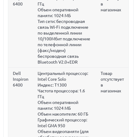
6400
ГГц
в
Объем оперативной
магазинах
памяти:
1024 МБ
Тип сети: беспроводная
связь Wi-Fi подключение
по выделенной линии
10/100Мбит подключение
по телефонной линии
(факс/модем)
беспроводная связь
Bluetooth V2.0+EDR
Dell
Центральный процессор:
Товар
Inspiron
Intel Core Solo
отсутствует
6400
Индекс: T1300
в
Частота процессора:
1.6
магазинах
ГГц
Объем оперативной
памяти:
1024 МБ
Объем накопителя:
60 ГБ
Графический процессор:
Intel GMA 950
Объем видеопамяти (для