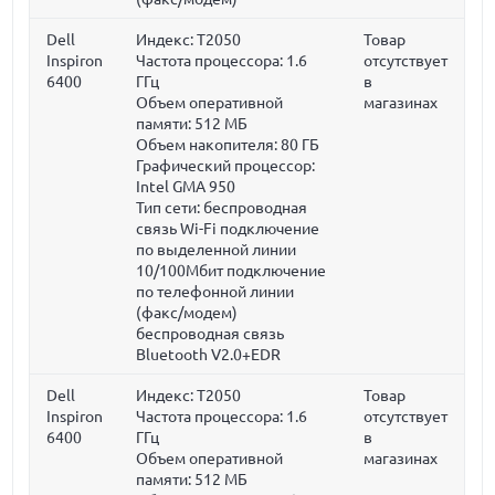
Dell
Индекс: T2050
Товар
Inspiron
Частота процессора:
1.6
отсутствует
6400
ГГц
в
Объем оперативной
магазинах
памяти:
512 МБ
Объем накопителя:
80 ГБ
Графический процессор:
Intel GMA 950
Тип сети: беспроводная
связь Wi-Fi подключение
по выделенной линии
10/100Мбит подключение
по телефонной линии
(факс/модем)
беспроводная связь
Bluetooth V2.0+EDR
Dell
Индекс: T2050
Товар
Inspiron
Частота процессора:
1.6
отсутствует
6400
ГГц
в
Объем оперативной
магазинах
памяти:
512 МБ