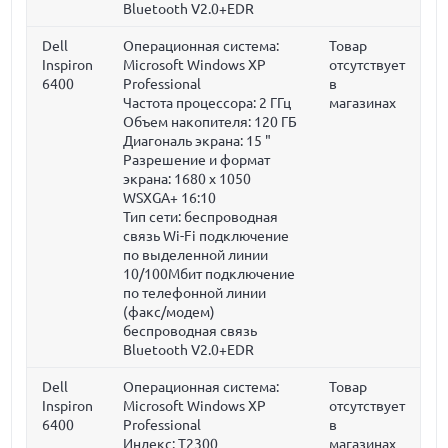
Bluetooth V2.0+EDR
Dell
Операционная система:
Товар
Inspiron
Microsoft Windows XP
отсутствует
6400
Professional
в
Частота процессора:
2 ГГц
магазинах
Объем накопителя:
120 ГБ
Диагональ экрана:
15 "
Разрешение и формат
экрана: 1680 x 1050
WSXGA+ 16:10
Тип сети: беспроводная
связь Wi-Fi подключение
по выделенной линии
10/100Мбит подключение
по телефонной линии
(факс/модем)
беспроводная связь
Bluetooth V2.0+EDR
Dell
Операционная система:
Товар
Inspiron
Microsoft Windows XP
отсутствует
6400
Professional
в
Индекс: T2300
магазинах