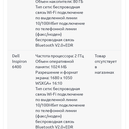
Объем накопителя:
80 ГБ
Тип сети: беспроводная
связь Wi-Fi подключение
по выделенной линии
10/100Мбит подключение
по телефонной линии
(факс/модем)
беспроводная связь
Bluetooth V2.0+EDR
Dell
Частота процессора:
2 ГГц
Товар
Inspiron
Объем оперативной
отсутствует
6400
памяти:
1024 МБ
в
Разрешение и формат
магазинах
экрана: 1680 x 1050
WSXGA+ 16:10
Тип сети: беспроводная
связь Wi-Fi подключение
по выделенной линии
10/100Мбит подключение
по телефонной линии
(факс/модем)
беспроводная связь
Bluetooth V2.0+EDR