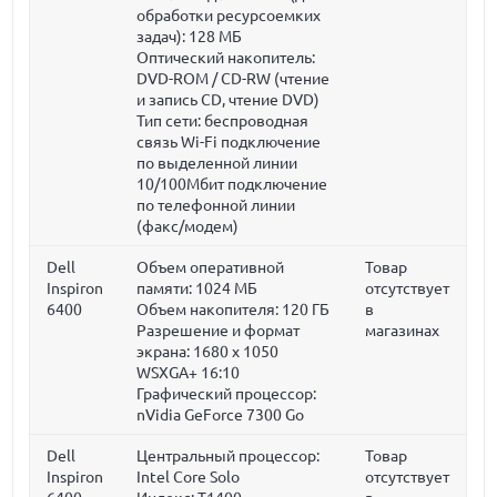
обработки ресурсоемких
задач):
128 МБ
Оптический накопитель:
DVD-ROM / CD-RW (чтение
и запись CD, чтение DVD)
Тип сети: беспроводная
связь Wi-Fi подключение
по выделенной линии
10/100Мбит подключение
по телефонной линии
(факс/модем)
Dell
Объем оперативной
Товар
Inspiron
памяти:
1024 МБ
отсутствует
6400
Объем накопителя:
120 ГБ
в
Разрешение и формат
магазинах
экрана: 1680 x 1050
WSXGA+ 16:10
Графический процессор:
nVidia GeForce 7300 Go
Dell
Центральный процессор:
Товар
Inspiron
Intel Core Solo
отсутствует