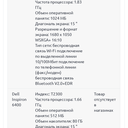
Частота процессора:
1.83
ГГц
Объем оперативной
памяти:
1024 МБ
Диагональ экрана:
15 "
Разрешение и формат
экрана: 1680 x 1050
WSXGA+ 16:10
Тип сети: беспроводная
связь Wi-Fi подключение
по выделенной линии
10/100Мбит подключение
по телефонной линии
(факс/модем)
беспроводная связь
Bluetooth V2.0+EDR
Dell
Индекс: T2300
Товар
Inspiron
Частота процессора:
1.66
отсутствует
6400
ГГц
в
Объем оперативной
магазинах
памяти:
512 МБ
Объем накопителя:
80 ГБ
Диагональ экрана:
15 "