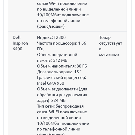
связь Wi-Fi подключение
по выделенной линии
10/100Мбит подключение
по телефонной линии
(факс/модем)
Dell
Индекс: T2300
Товар
Inspiron
Частота процессора:
1.66
отсутствует
6400
ГГц
в
Объем оперативной
магазинах
памяти:
512 МБ
Объем накопителя:
80 ГБ
Диагональ экрана:
15 "
Графический процессор:
Intel GMA 950
Объем видеопамяти (для
обработки ресурсоемких
задач):
224 МБ
Тип сети: беспроводная
связь Wi-Fi подключение
по выделенной линии
10/100Мбит подключение
по телефонной линии
(факс/модем)