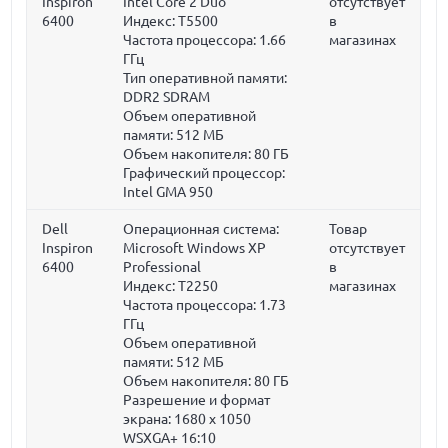
Inspiron
Intel Core 2 Duo
отсутствует
6400
Индекс: T5500
в
Частота процессора:
1.66
магазинах
ГГц
Тип оперативной памяти:
DDR2 SDRAM
Объем оперативной
памяти:
512 МБ
Объем накопителя:
80 ГБ
Графический процессор:
Intel GMA 950
Dell
Операционная система:
Товар
Inspiron
Microsoft Windows XP
отсутствует
6400
Professional
в
Индекс: T2250
магазинах
Частота процессора:
1.73
ГГц
Объем оперативной
памяти:
512 МБ
Объем накопителя:
80 ГБ
Разрешение и формат
экрана: 1680 x 1050
WSXGA+ 16:10