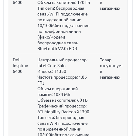
6400
Объем накопителя:
120 ГБ
в
Тип сети: беспроводная
магазинах
связь Wi-Fi подключение
по выделенной линии
10/100Мбит подключение
по телефонной линии
(факс/модем)
беспроводная связь
Bluetooth V2.0+EDR
Dell
Центральный процессор:
Товар
Inspiron
Intel Core Solo
отсутствует
6400
Индекс: T1350
в
Частота процессора:
1.86
магазинах
ГГц
Объем оперативной
памяти:
1024 МБ
Объем накопителя:
60 ГБ
Графический процессор:
ATI Mobility Radeon X1300
Тип сети: беспроводная
связь Wi-Fi подключение
по выделенной линии
10/100Мбит подключение