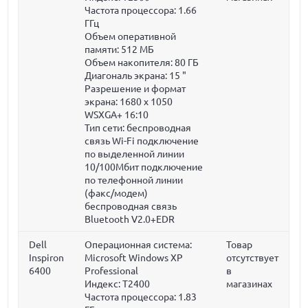
Частота процессора:
1.66
ГГц
Объем оперативной
памяти:
512 МБ
Объем накопителя:
80 ГБ
Диагональ экрана:
15 "
Разрешение и формат
экрана: 1680 x 1050
WSXGA+ 16:10
Тип сети: беспроводная
связь Wi-Fi подключение
по выделенной линии
10/100Мбит подключение
по телефонной линии
(факс/модем)
беспроводная связь
Bluetooth V2.0+EDR
Dell
Операционная система:
Товар
Inspiron
Microsoft Windows XP
отсутствует
6400
Professional
в
Индекс: T2400
магазинах
Частота процессора:
1.83