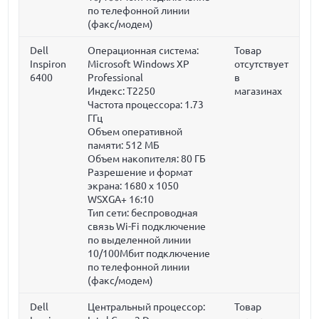
по телефонной линии
(факс/модем)
Dell
Операционная система:
Товар
Inspiron
Microsoft Windows XP
отсутствует
6400
Professional
в
Индекс: T2250
магазинах
Частота процессора:
1.73
ГГц
Объем оперативной
памяти:
512 МБ
Объем накопителя:
80 ГБ
Разрешение и формат
экрана: 1680 x 1050
WSXGA+ 16:10
Тип сети: беспроводная
связь Wi-Fi подключение
по выделенной линии
10/100Мбит подключение
по телефонной линии
(факс/модем)
Dell
Центральный процессор:
Товар