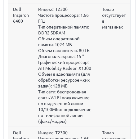
Dell
Индекс: T2300
Товар
Inspiron
Частота процессора:
1.66
отсутствует
6400
ГГц
в
Тип оперативной памяти:
магазинах
DDR2 SDRAM
Объем оперативной
памяти:
1024 МБ
Объем накопителя:
80 ГБ
Диагональ экрана:
15 "
Графический процессор:
ATI Mobility Radeon X1300
Объем видеопамяти (для
обработки ресурсоемких
задач):
128 МБ
Тип сети: беспроводная
связь Wi-Fi подключение
по выделенной линии
10/100Мбит подключение
по телефонной линии
(факс/модем)
Dell
Индекс: T2300
Товар
Inspiron
Частота процессора:
1.66
отсутствует