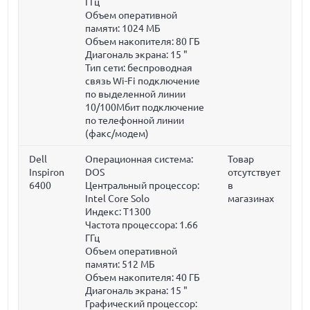
ГГц
Объем оперативной
памяти:
1024 МБ
Объем накопителя:
80 ГБ
Диагональ экрана:
15 "
Тип сети: беспроводная
связь Wi-Fi подключение
по выделенной линии
10/100Мбит подключение
по телефонной линии
(факс/модем)
Dell
Операционная система:
Товар
Inspiron
DOS
отсутствует
6400
Центральный процессор:
в
Intel Core Solo
магазинах
Индекс: T1300
Частота процессора:
1.66
ГГц
Объем оперативной
памяти:
512 МБ
Объем накопителя:
40 ГБ
Диагональ экрана:
15 "
Графический процессор: