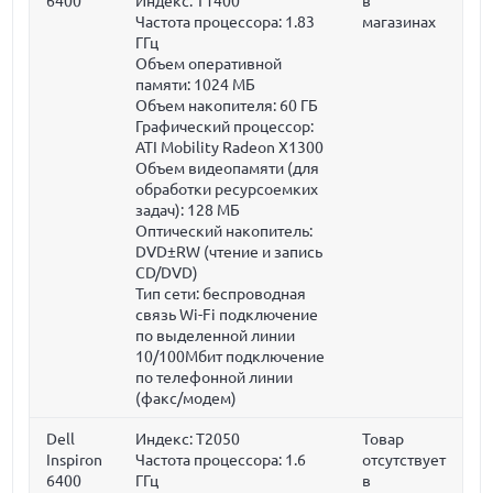
6400
Индекс: T1400
в
Частота процессора:
1.83
магазинах
ГГц
Объем оперативной
памяти:
1024 МБ
Объем накопителя:
60 ГБ
Графический процессор:
ATI Mobility Radeon X1300
Объем видеопамяти (для
обработки ресурсоемких
задач):
128 МБ
Оптический накопитель:
DVD±RW (чтение и запись
CD/DVD)
Тип сети: беспроводная
связь Wi-Fi подключение
по выделенной линии
10/100Мбит подключение
по телефонной линии
(факс/модем)
Dell
Индекс: T2050
Товар
Inspiron
Частота процессора:
1.6
отсутствует
6400
ГГц
в