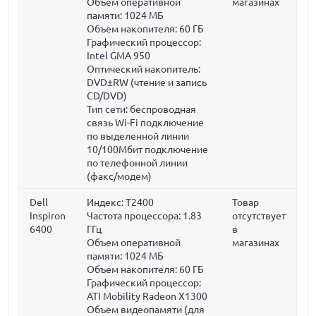
Объем оперативной
магазинах
памяти:
1024 МБ
Объем накопителя:
60 ГБ
Графический процессор:
Intel GMA 950
Оптический накопитель:
DVD±RW (чтение и запись
CD/DVD)
Тип сети: беспроводная
связь Wi-Fi подключение
по выделенной линии
10/100Мбит подключение
по телефонной линии
(факс/модем)
Dell
Индекс: T2400
Товар
Inspiron
Частота процессора:
1.83
отсутствует
6400
ГГц
в
Объем оперативной
магазинах
памяти:
1024 МБ
Объем накопителя:
60 ГБ
Графический процессор:
ATI Mobility Radeon X1300
Объем видеопамяти (для