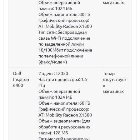
Объем оперативной
магазинах
памяти:
1024 МБ
Объем накопителя:
80 ГБ
Графический процессор:
ATI Mobility Radeon X1300
Тип сети: беспроводная
связь Wi-Fi подключение
по выделенной линии
10/100Мбит подключение
по телефонной линии
(факс/модем)
Dell
Индекс: T2050
Товар
Inspiron
Частота процессора:
1.6
отсутствует
6400
ГГц
в
Объем оперативной
магазинах
памяти:
1024 МБ
Объем накопителя:
60 ГБ
Графический процессор:
ATI Mobility Radeon X1300
Объем видеопамяти (для
обработки ресурсоемких
задач):
128 МБ
Оптический накопитель: