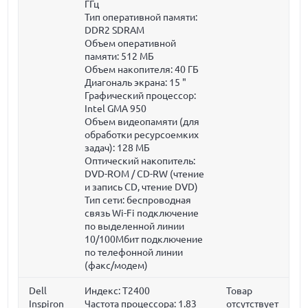
ГГц
Тип оперативной памяти:
DDR2 SDRAM
Объем оперативной
памяти:
512 МБ
Объем накопителя:
40 ГБ
Диагональ экрана:
15 "
Графический процессор:
Intel GMA 950
Объем видеопамяти (для
обработки ресурсоемких
задач):
128 МБ
Оптический накопитель:
DVD-ROM / CD-RW (чтение
и запись CD, чтение DVD)
Тип сети: беспроводная
связь Wi-Fi подключение
по выделенной линии
10/100Мбит подключение
по телефонной линии
(факс/модем)
Dell
Индекс: T2400
Товар
Inspiron
Частота процессора:
1.83
отсутствует