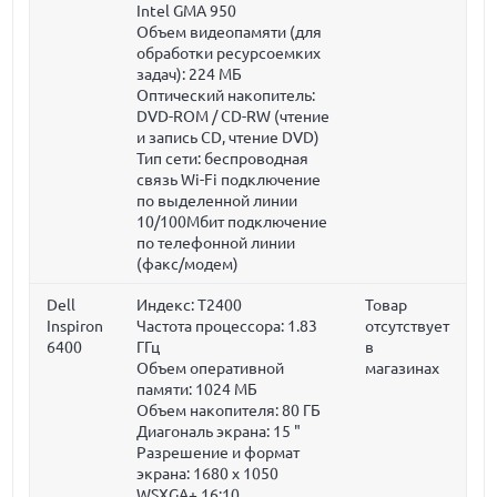
Intel GMA 950
Объем видеопамяти (для
обработки ресурсоемких
задач):
224 МБ
Оптический накопитель:
DVD-ROM / CD-RW (чтение
и запись CD, чтение DVD)
Тип сети: беспроводная
связь Wi-Fi подключение
по выделенной линии
10/100Мбит подключение
по телефонной линии
(факс/модем)
Dell
Индекс: T2400
Товар
Inspiron
Частота процессора:
1.83
отсутствует
6400
ГГц
в
Объем оперативной
магазинах
памяти:
1024 МБ
Объем накопителя:
80 ГБ
Диагональ экрана:
15 "
Разрешение и формат
экрана: 1680 x 1050
WSXGA+ 16:10