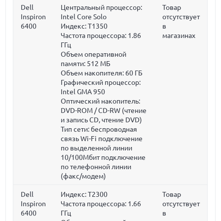
Dell
Центральный процессор:
Товар
Inspiron
Intel Core Solo
отсутствует
6400
Индекс: T1350
в
Частота процессора:
1.86
магазинах
ГГц
Объем оперативной
памяти:
512 МБ
Объем накопителя:
60 ГБ
Графический процессор:
Intel GMA 950
Оптический накопитель:
DVD-ROM / CD-RW (чтение
и запись CD, чтение DVD)
Тип сети: беспроводная
связь Wi-Fi подключение
по выделенной линии
10/100Мбит подключение
по телефонной линии
(факс/модем)
Dell
Индекс: T2300
Товар
Inspiron
Частота процессора:
1.66
отсутствует
6400
ГГц
в