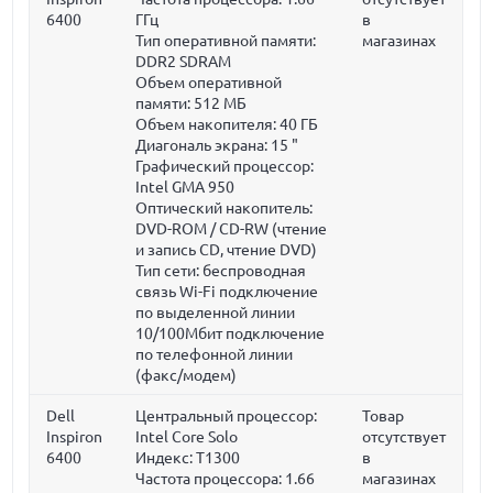
6400
ГГц
в
Тип оперативной памяти:
магазинах
DDR2 SDRAM
Объем оперативной
памяти:
512 МБ
Объем накопителя:
40 ГБ
Диагональ экрана:
15 "
Графический процессор:
Intel GMA 950
Оптический накопитель:
DVD-ROM / CD-RW (чтение
и запись CD, чтение DVD)
Тип сети: беспроводная
связь Wi-Fi подключение
по выделенной линии
10/100Мбит подключение
по телефонной линии
(факс/модем)
Dell
Центральный процессор:
Товар
Inspiron
Intel Core Solo
отсутствует
6400
Индекс: T1300
в
Частота процессора:
1.66
магазинах