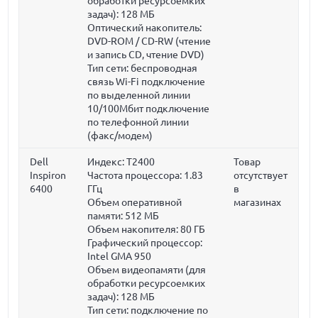
обработки ресурсоемких
задач):
128 МБ
Оптический накопитель:
DVD-ROM / CD-RW (чтение
и запись CD, чтение DVD)
Тип сети: беспроводная
связь Wi-Fi подключение
по выделенной линии
10/100Мбит подключение
по телефонной линии
(факс/модем)
Dell
Индекс: T2400
Товар
Inspiron
Частота процессора:
1.83
отсутствует
6400
ГГц
в
Объем оперативной
магазинах
памяти:
512 МБ
Объем накопителя:
80 ГБ
Графический процессор:
Intel GMA 950
Объем видеопамяти (для
обработки ресурсоемких
задач):
128 МБ
Тип сети: подключение по