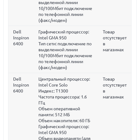
выделенной линии
10/100Мбит подключение
по телефонной линии
(факс/модем)
Dell
Графический процессор:
Товар
Inspiron
Intel GMA 950
отсутствует
6400
Тип сети: подключение по
в
выделенной линии
магазинах
10/100Мбит подключение
по телефонной линии
(факс/модем)
Dell
Центральный процессор:
Товар
Inspiron
Intel Core Solo
отсутствует
6400
Индекс: T1300
в
Частота процессора:
1.6
магазинах
ГГц
Объем оперативной
памяти:
512 МБ
Объем накопителя:
60 ГБ
Графический процессор:
Intel GMA 950
Объем видеопамяти (для