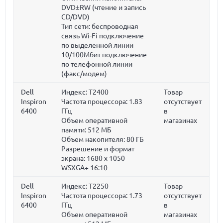
DVD±RW (чтение и запись
CD/DVD)
Тип сети: беспроводная
связь Wi-Fi подключение
по выделенной линии
10/100Мбит подключение
по телефонной линии
(факс/модем)
Dell
Индекс: T2400
Товар
Inspiron
Частота процессора:
1.83
отсутствует
6400
ГГц
в
Объем оперативной
магазинах
памяти:
512 МБ
Объем накопителя:
80 ГБ
Разрешение и формат
экрана: 1680 x 1050
WSXGA+ 16:10
Dell
Индекс: T2250
Товар
Inspiron
Частота процессора:
1.73
отсутствует
6400
ГГц
в
Объем оперативной
магазинах