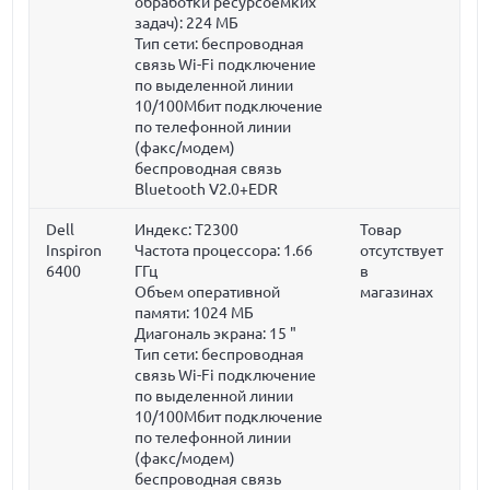
обработки ресурсоемких
задач):
224 МБ
Тип сети: беспроводная
связь Wi-Fi подключение
по выделенной линии
10/100Мбит подключение
по телефонной линии
(факс/модем)
беспроводная связь
Bluetooth V2.0+EDR
Dell
Индекс: T2300
Товар
Inspiron
Частота процессора:
1.66
отсутствует
6400
ГГц
в
Объем оперативной
магазинах
памяти:
1024 МБ
Диагональ экрана:
15 "
Тип сети: беспроводная
связь Wi-Fi подключение
по выделенной линии
10/100Мбит подключение
по телефонной линии
(факс/модем)
беспроводная связь