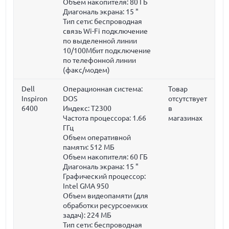
Объем накопителя:
80 ГБ
Диагональ экрана:
15 "
Тип сети: беспроводная
связь Wi-Fi подключение
по выделенной линии
10/100Мбит подключение
по телефонной линии
(факс/модем)
Dell
Операционная система:
Товар
Inspiron
DOS
отсутствует
6400
Индекс: T2300
в
Частота процессора:
1.66
магазинах
ГГц
Объем оперативной
памяти:
512 МБ
Объем накопителя:
60 ГБ
Диагональ экрана:
15 "
Графический процессор:
Intel GMA 950
Объем видеопамяти (для
обработки ресурсоемких
задач):
224 МБ
Тип сети: беспроводная