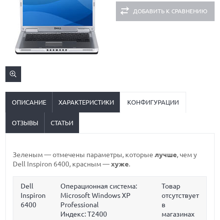
ДОБАВИТЬ К СРАВНЕНИЮ
ОПИСАНИЕ
ХАРАКТЕРИСТИКИ
КОНФИГУРАЦИИ
ОТЗЫВЫ
СТАТЬИ
Зеленым
— отмечены параметры, которые
лучше
, чем у
Dell Inspiron 6400,
красным
—
хуже
.
Dell
Операционная система:
Товар
Inspiron
Microsoft Windows XP
отсутствует
6400
Professional
в
Индекс: T2400
магазинах