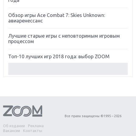
года
Обзор игры Ace Combat 7: Skies Unknown:
авиаренессанс
Лучшие старые игры с неповторимым игровым
процессом
Топ-10 лучших игр 2018 года: выбор ZOOM
Обзор Red Dead Redemption 2: действительно
игра года?
Первый в России обзор игры Starlink: Battle For
Atlas
Обзор игры Forza Horizon 4: вершина эволюции
Все права защищены ©1995 – 2026
Об издании
Реклама
Две важных новинки для консолей: Spider-Man и
Вакансии
Контакты
Divinity Original Sin 2