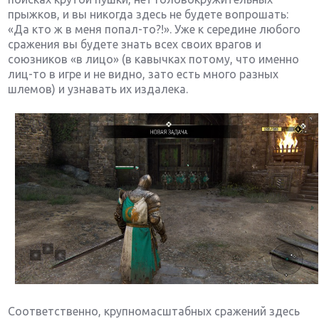
прыжков, и вы никогда здесь не будете вопрошать:
«Да кто ж в меня попал-то?!». Уже к середине любого
сражения вы будете знать всех своих врагов и
союзников «в лицо» (в кавычках потому, что именно
лиц-то в игре и не видно, зато есть много разных
шлемов) и узнавать их издалека.
Соответственно, крупномасштабных сражений здесь