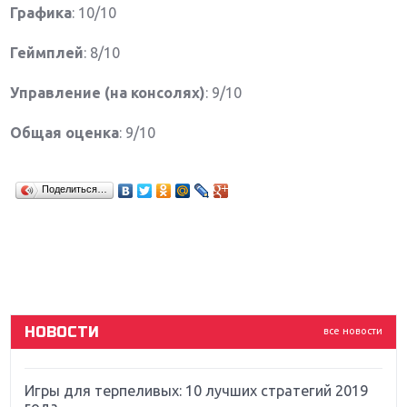
Графика
: 10/10
Геймплей
: 8/10
Управление (на консолях)
: 9/10
Общая оценка
: 9/10
Крупнейшие релизы мая: Nintendo, Microsoft и
Поделиться…
Sony
Новинки для Nintendo Switch: Labo, South Park и
ремастер Dark Souls
God Of War: тотальный перезапуск серии
НОВОСТИ
все новости
Far Cry 5: хвалить нельзя ругать
Игры для терпеливых: 10 лучших стратегий 2019