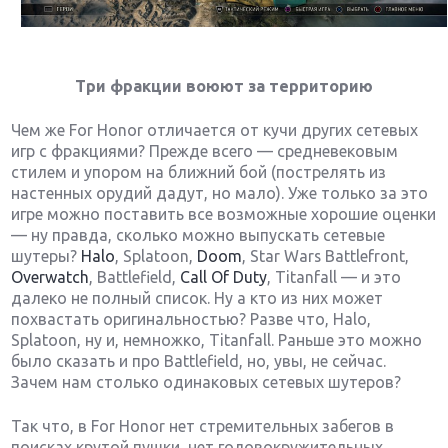
Три фракции воюют за территорию
Чем же For Honor отличается от кучи других сетевых
игр с фракциями? Прежде всего — средневековым
стилем и упором на ближний бой (пострелять из
настенных орудий дадут, но мало). Уже только за это
игре можно поставить все возможные хорошие оценки
— ну правда, сколько можно выпускать сетевые
шутеры?
Halo
, Splatoon,
Doom
, Star Wars Battlefront,
Overwatch
, Battlefield,
Call Of Duty
, Titanfall — и это
далеко не полный список. Ну а кто из них может
похвастать оригинальностью? Разве что, Halo,
Splatoon, ну и, немножко, Titanfall. Раньше это можно
было сказать и про Battlefield, но, увы, не сейчас.
Зачем нам столько одинаковых сетевых шутеров?
Так что, в For Honor нет стремительных забегов в
поисках крутой пушки, нет головокружительных