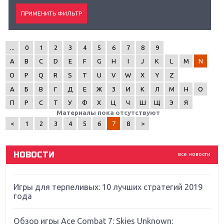
...
0
1
2
3
4
5
6
7
8
9
A
B
C
D
E
F
G
H
I
J
K
L
M
N
Крупнейшие релизы мая: Nintendo, Microsoft и
O
P
Q
R
S
T
U
V
W
X
Y
Z
Sony
А
Б
В
Г
Д
Е
Ж
З
И
К
Л
М
Н
О
Новинки для Nintendo Switch: Labo, South Park и
П
Р
С
Т
У
Ф
Х
Ц
Ч
Ш
Щ
Э
Я
ремастер Dark Souls
Материалы пока отсутствуют
<
1
2
3
4
5
6
7
8
>
God Of War: тотальный перезапуск серии
НОВОСТИ
все новости
Far Cry 5: хвалить нельзя ругать
Игры для терпеливых: 10 лучших стратегий 2019
года
Обзор игры Ace Combat 7: Skies Unknown: