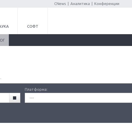
CNews
|
Аналитика
|
Конференции
АУКА
СОФТ
ЛОГ
.
Платформа:
---