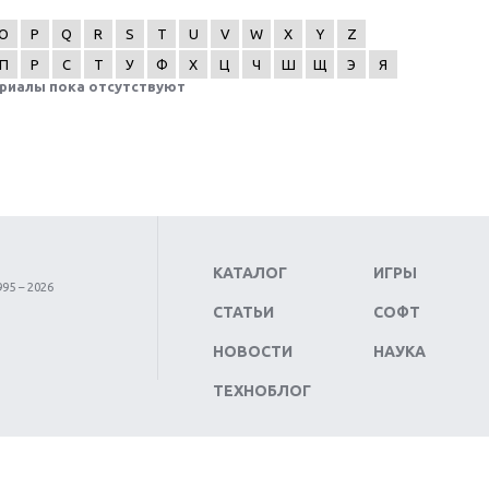
O
P
Q
R
S
T
U
V
W
X
Y
Z
П
Р
С
Т
У
Ф
Х
Ц
Ч
Ш
Щ
Э
Я
риалы пока отсутствуют
КАТАЛОГ
ИГРЫ
95 – 2026
СТАТЬИ
СОФТ
НОВОСТИ
НАУКА
ТЕХНОБЛОГ