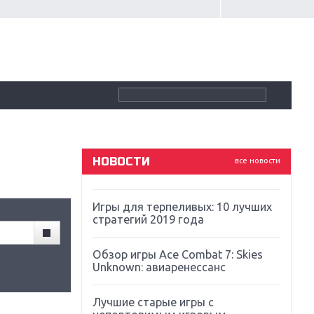
Крупнейшие релизы мая: Nintendo,
Microsoft и Sony
Новинки для Nintendo Switch:
Labo, South Park и ремастер Dark
Souls
God Of War: тотальный
перезапуск серии
НОВОСТИ
все новости
Far Cry 5: хвалить нельзя ругать
Игры для терпеливых: 10 лучших
стратегий 2019 года
Обзор игры Ace Combat 7: Skies
Unknown: авиаренессанс
Лучшие старые игры с