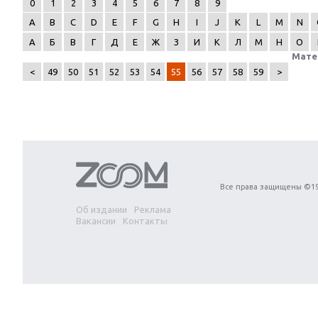
0
1
2
3
4
5
6
7
8
9
A
B
C
D
E
F
G
H
I
J
K
L
M
N
А
Б
В
Г
Д
Е
Ж
З
И
К
Л
М
Н
О
Мате
<
49
50
51
52
53
54
55
56
57
58
59
>
Next
Все права защищены ©19
Об издании
Реклама
Вакансии
Контакты