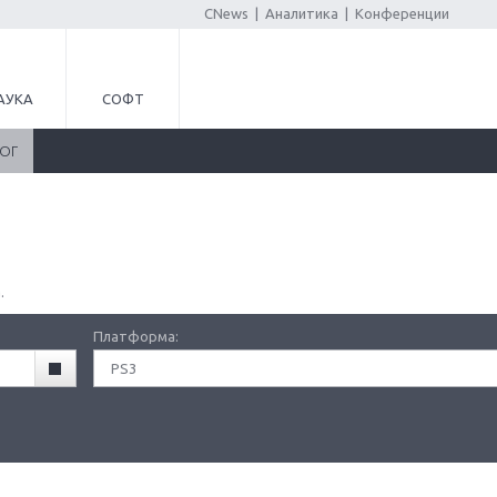
CNews
|
Аналитика
|
Конференции
АУКА
СОФТ
ЛОГ
.
Платформа:
PS3