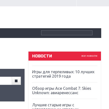
Крупнейшие релизы мая: Nintendo,
Microsoft и Sony
Новинки для Nintendo Switch:
Labo, South Park и ремастер Dark
Souls
God Of War: тотальный
перезапуск серии
НОВОСТИ
все новости
Far Cry 5: хвалить нельзя ругать
Игры для терпеливых: 10 лучших
стратегий 2019 года
Обзор игры Ace Combat 7: Skies
Unknown: авиаренессанс
Лучшие старые игры с