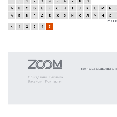
...
0
1
2
3
4
5
6
7
8
9
A
B
C
D
E
F
G
H
I
J
K
L
M
N
А
Б
В
Г
Д
Е
Ж
З
И
К
Л
М
Н
О
Мате
<
1
2
3
4
5
Next
Все права защищены ©19
Об издании
Реклама
Вакансии
Контакты