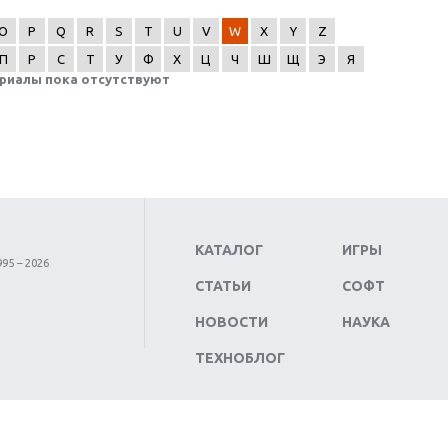
O
P
Q
R
S
T
U
V
W
X
Y
Z
П
Р
С
Т
У
Ф
Х
Ц
Ч
Ш
Щ
Э
Я
риалы пока отсутствуют
КАТАЛОГ
ИГРЫ
95 – 2026
СТАТЬИ
СОФТ
НОВОСТИ
НАУКА
ТЕХНОБЛОГ