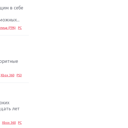
щим в себе
Обзор игры The Crew 2: покорение
Америки
ожных...
лица (FPA)
PC
Важнейшие анонсы E3 2018
Крупнейшие релизы мая: Nintendo,
Microsoft и Sony
лоритные
Новинки для Nintendo Switch:
Labo, South Park и ремастер Dark
Xbox 360
PS3
Souls
God Of War: тотальный
перезапуск серии
оких
дцать лет
Far Cry 5: хвалить нельзя ругать
Xbox 360
PC
Игры для терпеливых: 10 лучших