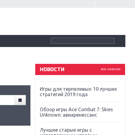
Крупнейшие релизы мая: Nintendo,
Microsoft и Sony
Новинки для Nintendo Switch:
Labo, South Park и ремастер Dark
Souls
God Of War: тотальный
перезапуск серии
НОВОСТИ
все новости
Far Cry 5: хвалить нельзя ругать
Игры для терпеливых: 10 лучших
стратегий 2019 года
Обзор игры Ace Combat 7: Skies
Unknown: авиаренессанс
Лучшие старые игры с