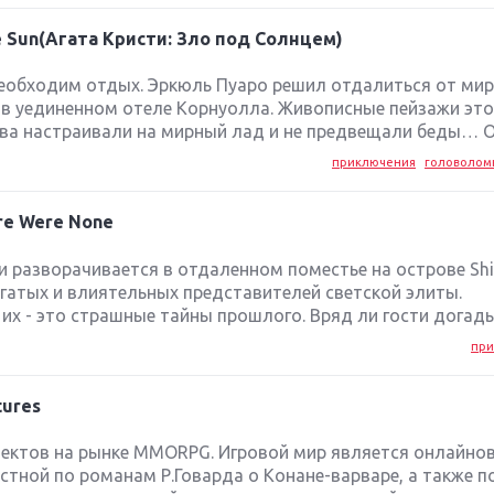
The Sun(Агата Кристи: Зло под Солнцем)
обходим отдых. Эркюль Пуаро решил отдалиться от мир
в уединенном отеле Корнуолла. Живописные пейзажи это
ва настраивали на мирный лад и не предвещали беды… Од
приключения
головоломк
ere Were None
и разворачивается в отдаленном поместье на острове Shi
огатых и влиятельных представителей светской элиты.
их - это страшные тайны прошлого. Вряд ли гости догады
при
tures
ектов на рынке MMORPG. Игровой мир является онлайно
стной по романам Р.Говарда о Конане-варваре, а также п