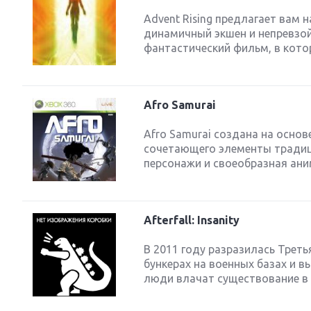
Advent Rising предлагает вам
динамичный экшен и непревзой
фантастический фильм, в кото
Afro Samurai
Afro Samurai создана на осно
сочетающего элементы традици
персонажи и своеобразная аним
Afterfall: Insanity
В 2011 году разразилась Треть
бункерах на военных базах и в
люди влачат существование в 