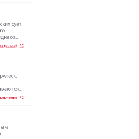
стратегий 2019 года
Обзор игры Ace Combat 7: Skies
Unknown: авиаренессанс
ских сует
го
нако...
Лучшие старые игры с
неповторимым игровым
а (puzzle)
PC
процессом
Топ-10 лучших игр 2018 года:
выбор ZOOM
pwreck,
ваются...
ключения
PC
вым
о