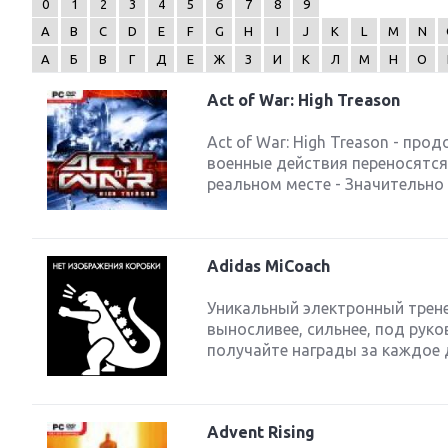
0
1
2
3
4
5
6
7
8
9
A
B
C
D
E
F
G
H
I
J
K
L
M
N
А
Б
В
Г
Д
Е
Ж
З
И
К
Л
М
Н
О
Act of War: High Treason
Next
Act of War: High Treason - про
военные действия переносятся 
реальном месте - Значительно 
Adidas MiCoach
Уникальный электронный трене
выносливее, сильнее, под руко
получайте награды за каждое д
Advent Rising