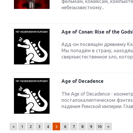
фильмам, комиксам, компьюте
небезызвестному...
Age of Conan: Rise of the Gods
Адд-он посвящён древнему Кхи
Мы попадём в страну, находящ
сверхъестественное зло, котор
Age of Decadence
The Age of Decadence - изомет
постапокалиптическом фэнтез
падения Римской империи. Глав
<
1
2
3
4
5
6
7
8
9
10
>