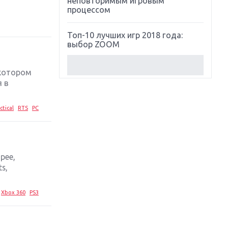
неповторимым игровым
процессом
Топ-10 лучших игр 2018 года:
выбор ZOOM
Обзор Red Dead Redemption 2:
 котором
действительно игра года?
я в
Первый в России обзор игры
ctical
RTS
PC
Starlink: Battle For Atlas
Обзор игры Forza Horizon 4:
вершина эволюции
рее,
s,
Две важных новинки для
консолей: Spider-Man и Divinity
Original Sin 2
Xbox 360
PS3
Три крупных релиза для
гибридной консоли Switch