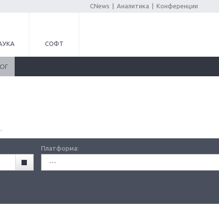
CNews
|
Аналитика
|
Конференции
АУКА
СОФТ
ЛОГ
.
Платформа:
---