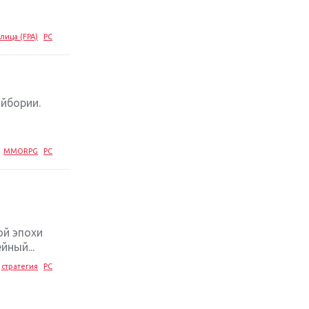
лица (FPA)
PC
айбории.
MMORPG
PC
ой эпохи
йный...
стратегия
PC