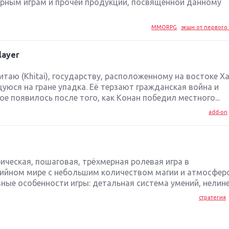
рным играм и прочей продукции, посвященной данному
MMORPG
экшн от первого 
layer
таю (Khitai), государству, расположенному на востоке Х
уюся на гране упадка. Её терзают гражданская война и
ое появилось после того, как Конан победил местного...
add-on
рическая, пошаговая, трёхмерная ролевая игра в
ийном мире с небольшим количеством магии и атмосфер
ные особенности игры: детальная система умений, нелине
стратегия