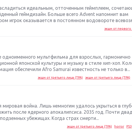
 насладиться идеальным, отточенным геймплеем, сочетаю
денный геймдизайн. Больше всего Advent напомнит вам
ром игрок оказывается в постоянном водовороте всевозм
экшн от первого 
ве одноименного мультфильма для взрослых, гармонично
онной японской культуры и музыку в стиле хип-хоп. Ко
ация обеспечили Afro Samurai известность не только в...
экшн от третьего лица (TPA)
экшн от третьего лица (TPA)
я мировая война. Лишь немногим удалось укрыться в глуб
ыжить после ядерного апокалипсиса. 2035 год. Почти два
подземных убежищах. Когда страх смерти...
экшн от третьего лица (TPA)
horror
PS3