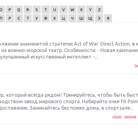
O
P
Q
R
S
T
U
V
W
X
Y
Z
П
Р
С
Т
У
Ф
Х
Ц
Ч
Ш
Щ
Э
Я
должение знаменитой стратегии Act of War: Direct Action, в
на военно-морской театр. Особенности: - Новая кампани
улучшенный искусственный интеллект -...
ta
р, который всегда рядом! Тренируйтесь, чтобы быть быст
водством звезд мирового спорта. Набирайте очки Fit Point
остижение. Занимайтесь без помех дома, в спортзале...
спорт
аркада