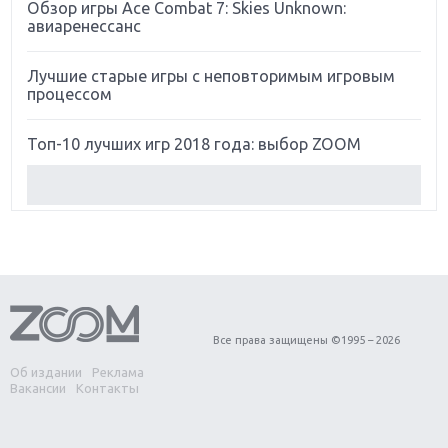
Обзор игры Ace Combat 7: Skies Unknown:
авиаренессанс
Лучшие старые игры с неповторимым игровым
процессом
Топ-10 лучших игр 2018 года: выбор ZOOM
Обзор Red Dead Redemption 2: действительно
игра года?
Первый в России обзор игры Starlink: Battle For
Atlas
Обзор игры Forza Horizon 4: вершина эволюции
Все права защищены ©1995 – 2026
Об издании
Реклама
Две важных новинки для консолей: Spider-Man и
Вакансии
Контакты
Divinity Original Sin 2