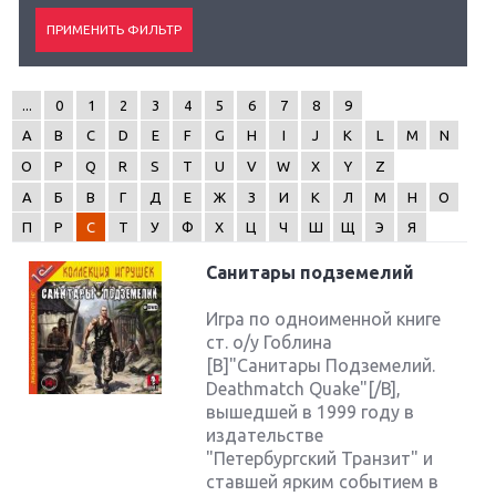
...
0
1
2
3
4
5
6
7
8
9
A
B
C
D
E
F
G
H
I
J
K
L
M
N
O
P
Q
R
S
T
U
V
W
X
Y
Z
А
Б
В
Г
Д
Е
Ж
З
И
К
Л
М
Н
О
П
Р
С
Т
У
Ф
Х
Ц
Ч
Ш
Щ
Э
Я
Санитары подземелий
Игра по одноименной книге
ст. о/у Гоблина
[B]"Санитары Подземелий.
Deathmatch Quake"[/B],
вышедшей в 1999 году в
издательстве
"Петербургский Транзит" и
ставшей ярким событием в