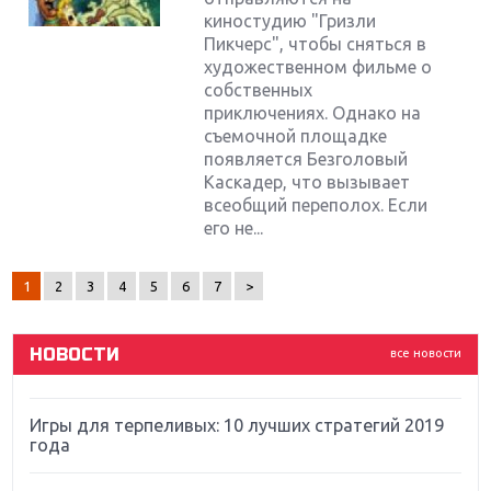
киностудию "Гризли
Пикчерс", чтобы сняться в
художественном фильме о
собственных
приключениях. Однако на
съемочной площадке
появляется Безголовый
Крупнейшие релизы мая: Nintendo, Microsoft и
Каскадер, что вызывает
Sony
всеобщий переполох. Если
его не...
Новинки для Nintendo Switch: Labo, South Park и
ремастер Dark Souls
1
2
3
4
5
6
7
>
God Of War: тотальный перезапуск серии
НОВОСТИ
все новости
Far Cry 5: хвалить нельзя ругать
Игры для терпеливых: 10 лучших стратегий 2019
года