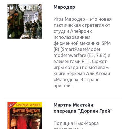
Мародер
Игра Мародер – это новая
тактическая стратегия от
студии Апейрон с
использованием
фирменной механики SPM
(R) (SmartPauseMode)
modernwarfare (Е5, 7,62) и
элементами РПГ. Сюжет
игры создан по мотивам
книги Беркема Аль Атоми
«Мародер». В стране
пришли...
Мартин Мактайн:
операция "Дориан Грей"
Полиция Нью-Йорка