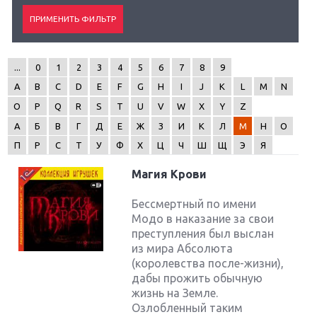
...
0
1
2
3
4
5
6
7
8
9
A
B
C
D
E
F
G
H
I
J
K
L
M
N
O
P
Q
R
S
T
U
V
W
X
Y
Z
А
Б
В
Г
Д
Е
Ж
З
И
К
Л
М
Н
О
П
Р
С
Т
У
Ф
Х
Ц
Ч
Ш
Щ
Э
Я
Магия Крови
Бессмертный по имени
Модо в наказание за свои
преступления был выслан
из мира Абсолюта
(королевства после-жизни),
дабы прожить обычную
жизнь на Земле.
Озлобленный таким