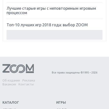
Лучшие старые игры с неповторимым игровым
процессом
Топ-10 лучших игр 2018 года: выбор ZOOM
Обзор Red Dead Redemption 2: действительно
игра года?
Первый в России обзор игры Starlink: Battle For
Atlas
Обзор игры Forza Horizon 4: вершина эволюции
Все права защищены ©1995 – 2026
Об издании
Реклама
Две важных новинки для консолей: Spider-Man и
Вакансии
Контакты
Divinity Original Sin 2
Три крупных релиза для гибридной консоли
КАТАЛОГ
ИГРЫ
Switch