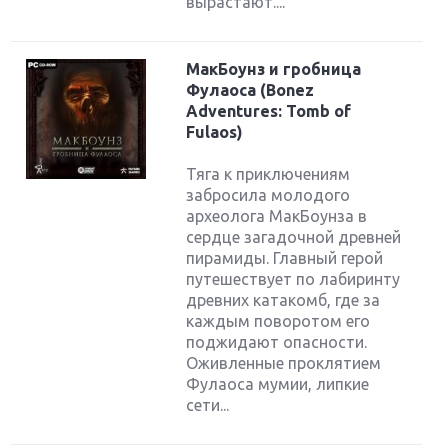
вырастают....
МакБоунз и гробница
Фулаоса (Bonez
Adventures: Tomb of
Fulaos)
Тяга к приключениям
забросила молодого
археолога МакБоунза в
сердце загадочной древней
пирамиды. Главный герой
путешествует по лабиринту
древних катакомб, где за
каждым поворотом его
поджидают опасности.
Оживленные проклятием
Фулаоса мумии, липкие
сети...