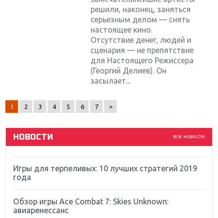
решили, наконец, заняться
серьезным делом — снять
настоящее кино.
Отсутствие денег, людей и
сценария — не препятствие
Крупнейшие релизы мая: Nintendo, Microsoft и
для Настоящего Режиссера
Sony
(Георгий Делиев). Он
засылает...
Новинки для Nintendo Switch: Labo, South Park и
ремастер Dark Souls
1
2
3
4
5
6
7
>
God Of War: тотальный перезапуск серии
НОВОСТИ
все новости
Far Cry 5: хвалить нельзя ругать
Игры для терпеливых: 10 лучших стратегий 2019
года
Обзор игры Ace Combat 7: Skies Unknown:
авиаренессанс