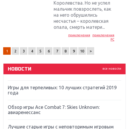
Королевства. Но не успел
мальчик повзрослеть, как
на него обрушились
Крупнейшие релизы мая: Nintendo, Microsoft и
несчастья – королевская
Sony
опала, смерть матери...
приключения
приключения
Новинки для Nintendo Switch: Labo, South Park и
PC
ремастер Dark Souls
1
2
3
4
5
6
7
8
9
10
>
God Of War: тотальный перезапуск серии
НОВОСТИ
все новости
Far Cry 5: хвалить нельзя ругать
Игры для терпеливых: 10 лучших стратегий 2019
года
Обзор игры Ace Combat 7: Skies Unknown:
авиаренессанс
Лучшие старые игры с неповторимым игровым