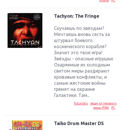
online
PC
Tachyon: The Fringe
Скучаешь по звёздам?
Мечтаешь вновь сесть за
штурвал боевого
космического корабля?
Значит это твоя игра!
Звёзды - опасные игрушки.
Озаряемые их холодным
светом миры раздирают
кровавые конфликты, и
самые жестокие войны
гремят на окраине
Галактики. Там...
futuristic
экшн от первого
лица (FPA)
PC
Taiko Drum Master DS