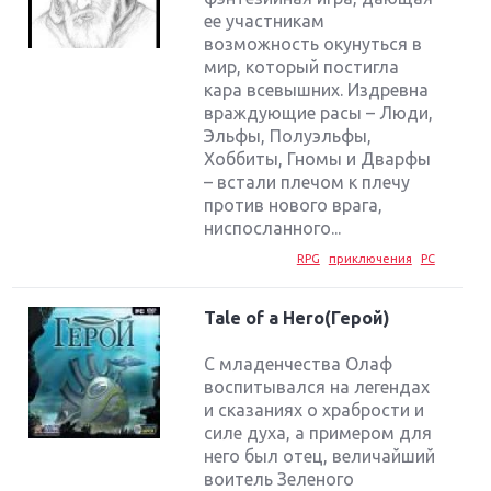
ее участникам
возможность окунуться в
мир, который постигла
кара всевышних. Издревна
враждующие расы – Люди,
Эльфы, Полуэльфы,
Хоббиты, Гномы и Дварфы
– встали плечом к плечу
против нового врага,
ниспосланного...
RPG
приключения
PC
Tale of a Hero(Герой)
С младенчества Олаф
воспитывался на легендах
и сказаниях о храбрости и
силе духа, а примером для
него был отец, величайший
воитель Зеленого