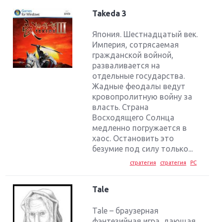
Takeda 3
Япония. Шестнадцатый век.
Империя, сотрясаемая
гражданской войной,
разваливается на
отдельные государства.
Жадные феодалы ведут
кровопролитную войну за
власть. Страна
Восходящего Солнца
медленно погружается в
хаос. Остановить это
безумие под силу только...
стратегия
стратегия
PC
Tale
Tale – браузерная
фэнтезийная игра, дающая