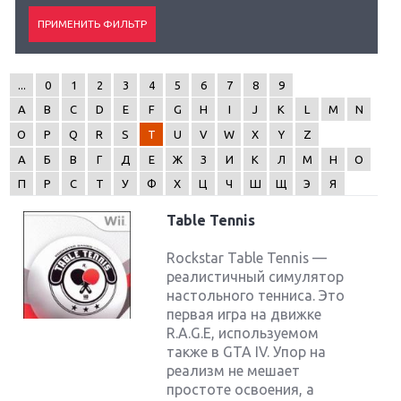
...
0
1
2
3
4
5
6
7
8
9
A
B
C
D
E
F
G
H
I
J
K
L
M
N
O
P
Q
R
S
T
U
V
W
X
Y
Z
А
Б
В
Г
Д
Е
Ж
З
И
К
Л
М
Н
О
П
Р
С
Т
У
Ф
Х
Ц
Ч
Ш
Щ
Э
Я
Table Tennis
Rockstar Table Tennis —
реалистичный симулятор
настольного тенниса. Это
первая игра на движке
R.A.G.E, используемом
также в GTA IV. Упор на
реализм не мешает
простоте освоения, а