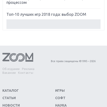
процессом
Топ-10 лучших игр 2018 года: выбор ZOOM
Обзор Red Dead Redemption 2: действительно
игра года?
Первый в России обзор игры Starlink: Battle For
Atlas
Обзор игры Forza Horizon 4: вершина эволюции
Все права защищены ©1995 – 2026
Об издании
Реклама
Две важных новинки для консолей: Spider-Man и
Вакансии
Контакты
Divinity Original Sin 2
Три крупных релиза для гибридной консоли
КАТАЛОГ
ИГРЫ
Switch
СТАТЬИ
СОФТ
Обзор игры The Crew 2: покорение Америки
НОВОСТИ
НАУКА