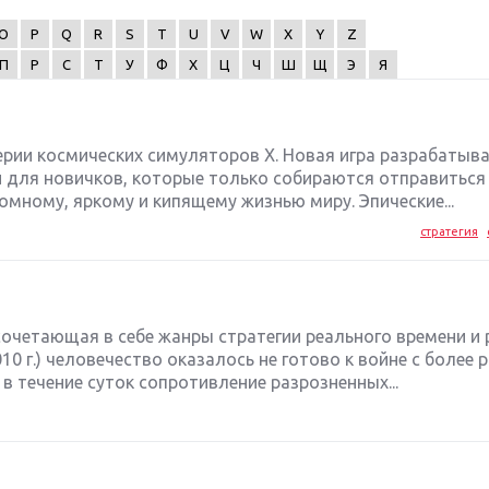
O
P
Q
R
S
T
U
V
W
X
Y
Z
П
Р
С
Т
У
Ф
Х
Ц
Ч
Ш
Щ
Э
Я
ерии космических симуляторов Х. Новая игра разрабатыва
 и для новичков, которые только собираются отправиться
омному, яркому и кипящему жизнью миру. Эпические...
стратегия
, сочетающая в себе жанры стратегии реального времени и
10 г.) человечество оказалось не готово к войне с более 
в течение суток сопротивление разрозненных...