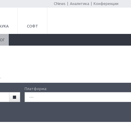
CNews
|
Аналитика
|
Конференции
АУКА
СОФТ
ЛОГ
.
Платформа:
---