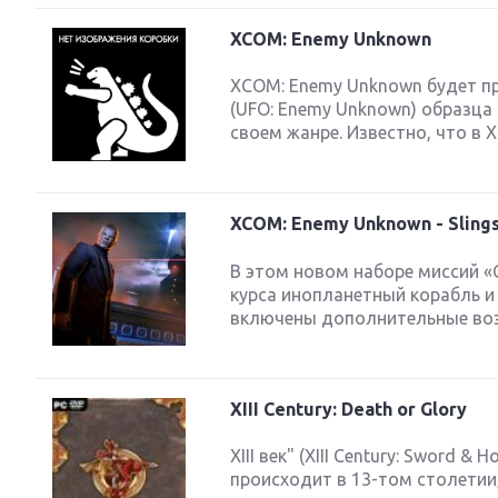
XCOM: Enemy Unknown
XCOM: Enemy Unknown будет пр
(UFO: Enemy Unknown) образца 
своем жанре. Известно, что в 
XCOM: Enemy Unknown - Sling
В этом новом наборе миссий «
курса инопланетный корабль и 
включены дополнительные возм
XIII Century: Death or Glory
XIII век" (XIII Century: Sword 
происходит в 13-том столетии,