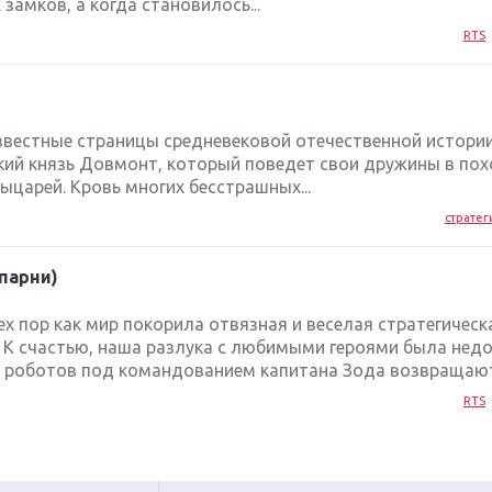
амков, а когда становилось...
RTS
оизвестные страницы средневековой отечественной истори
ский князь Довмонт, который поведет свои дружины в по
ыцарей. Кровь многих бесстрашных...
стратег
 парни)
ех пор как мир покорила отвязная и веселая стратегическа
К счастью, наша разлука с любимыми героями была недо
 роботов под командованием капитана Зода возвращаютс
RTS