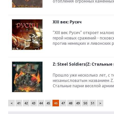
отопления огромных каменных з
XIII век: Русич
"XIII век: Русич" откроет мал
герой новых сражений - псков
против немецких и ливонских р
Z: Steel Soldiers(Z: Стальные
Прошло уже несколько лет, с т
незамысловатым названием Z. 
Стальные парни веселой армии
<
41
42
43
44
45
46
47
48
49
50
51
>