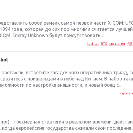
едставлять собой ремейк самой первой части X-COM: UFO
1994 года, которая до сих пор многими считается лучшей
XCOM: Enemy Unknown будут присутствовать...
tactical
RTS
стратегия
PS3
shot
Совета» вы встретите загадочного оперативника триад, с
сразитесь с пришельцами в небе над Китаем. В набор так
ожности по настройке внешности, и новый боец с...
стратег
& Honor) - трехмерная стратегия в реальном времени, действ
 когда европейские государства сжигали свои последние