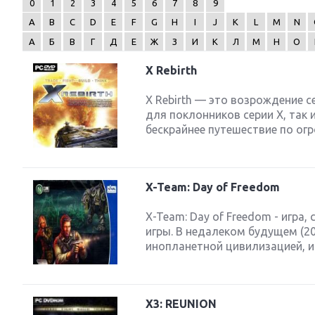
0
1
2
3
4
5
6
7
8
9
A
B
C
D
E
F
G
H
I
J
K
L
M
N
А
Б
В
Г
Д
Е
Ж
З
И
К
Л
М
Н
О
X Rebirth
Next
X Rebirth — это возрождение с
для поклонников серии Х, так
бескрайнее путешествие по огр
X-Team: Day of Freedom
X-Team: Day of Freedom - игра
игры. В недалеком будущем (20
инопланетной цивилизацией, и 
X3: REUNION