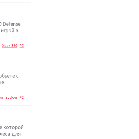
стратегий 2019 года
Обзор игры Ace Combat 7: Skies
Unknown: авиаренессанс
 Defense
 игрой в
Лучшие старые игры с
неповторимым игровым
Xbox 360
PC
процессом
Топ-10 лучших игр 2018 года:
выбор ZOOM
обьете с
же
ия
add-on
PC
ие которой
 леса для