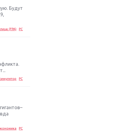
ную. Будут
Обзор игры The Crew 2: покорение
9,
Америки
лица (FPA)
PC
Важнейшие анонсы E3 2018
Крупнейшие релизы мая: Nintendo,
Microsoft и Sony
нфликта.
Новинки для Nintendo Switch:
...
Labo, South Park и ремастер Dark
симулятор
PC
Souls
God Of War: тотальный
перезапуск серии
 гигантов–
авда
Far Cry 5: хвалить нельзя ругать
экономика
PC
Игры для терпеливых: 10 лучших