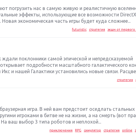
ают погрузить нас в самую живую и реалистичную вселен
альные эффекты, использующие все возможности DirectX
 Новая экономическая часть игры будет куда сложнее...
futuristic
стратегия
экшн от первого 
к ждали поклонники самой эпической и непредсказуемой
а открывает подробности масштабного галактического ко
Икс и нашей Галактики установились новые связи. Расцвет
стратегия
я браузерная игра. В ней вам предстоит оседлать стальных
ругими игроками в битве не на жизни, а на смерть (вот пр
 На ваш выбор 3 типа роботов и неплохой...
приключения
RPG
симулятор
стратегия
online