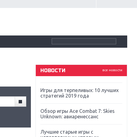
Крупнейшие релизы мая: Nintendo,
Microsoft и Sony
Новинки для Nintendo Switch:
Labo, South Park и ремастер Dark
Souls
God Of War: тотальный
перезапуск серии
НОВОСТИ
все новости
Far Cry 5: хвалить нельзя ругать
Игры для терпеливых: 10 лучших
стратегий 2019 года
Обзор игры Ace Combat 7: Skies
Unknown: авиаренессанс
Лучшие старые игры с