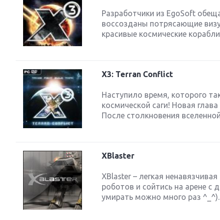
Разработчики из EgoSoft обещ
воссозданы потрясающие визу
красивые космические корабли.
X3: Terran Conflict
Наступило время, которого та
космической саги! Новая глав
После столкновения вселенной 
XBlaster
XBlaster – легкая ненавязчива
роботов и сойтись на арене с д
умирать можно много раз ^_^).