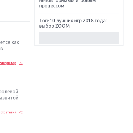
неповторимым игровым
процессом
Топ-10 лучших игр 2018 года:
выбор ZOOM
Обзор Red Dead Redemption 2:
ется как
действительно игра года?
 в
Первый в России обзор игры
симулятор
PC
Starlink: Battle For Atlas
Обзор игры Forza Horizon 4:
вершина эволюции
 ролевой
развитой
Две важных новинки для
консолей: Spider-Man и Divinity
Original Sin 2
стратегия
PC
Три крупных релиза для
гибридной консоли Switch