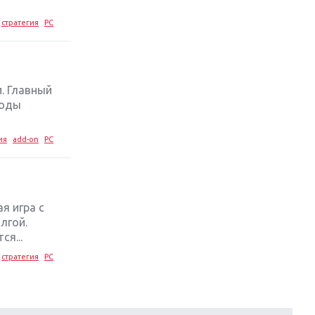
стратегия
PC
и. Главный
ходы
ия
add-on
PC
я игра с
лгой.
я...
стратегия
PC