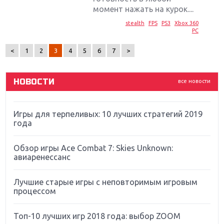
Sony
момент нажать на курок....
stealth
FPS
PS3
Xbox 360
Новинки для Nintendo Switch: Labo, South Park и
PC
ремастер Dark Souls
<
1
2
3
4
5
6
7
>
God Of War: тотальный перезапуск серии
НОВОСТИ
все новости
Far Cry 5: хвалить нельзя ругать
Игры для терпеливых: 10 лучших стратегий 2019
года
Обзор игры Ace Combat 7: Skies Unknown:
авиаренессанс
Лучшие старые игры с неповторимым игровым
процессом
Топ-10 лучших игр 2018 года: выбор ZOOM