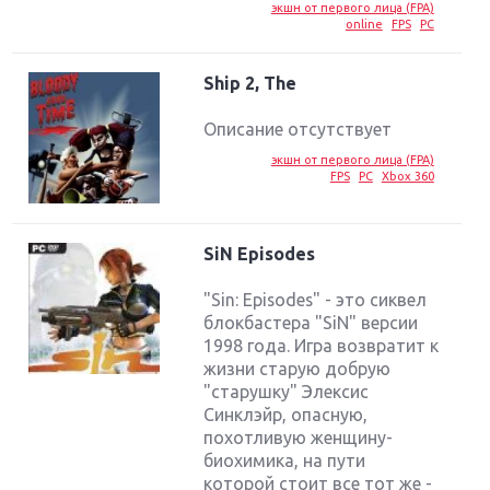
экшн от первого лица (FPA)
online
FPS
PC
Ship 2, The
Описание отсутствует
экшн от первого лица (FPA)
FPS
PC
Xbox 360
SiN Episodes
"Sin: Episodes" - это сиквел
блокбастера "SiN" версии
1998 года. Игра возвратит к
жизни старую добрую
"старушку" Элексис
Синклэйр, опасную,
похотливую женщину-
биохимика, на пути
которой стоит все тот же -