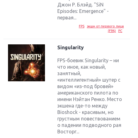
Джон Р. Блэйд. "SiN
Episodes: Emergence" -
первая...
FPS
экшн от первого лица
(FPA)
PC
Singularity
FPS-боевик Singularity – ни
что иное, как новый,
занятный,
«интеллигентный» шутер с
видом «из-под бровей»
американского пилота по
имени Нэйтан Ренко. Место
экшена где-то между
Bioshock - красивым, но
грустным повествованием
о падении подводного рая
Восторг...