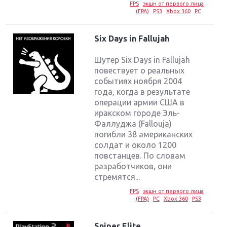
FPS
экшн от первого лица
(FPA)
PS3
Xbox 360
PC
Six Days in Fallujah
Шутер Six Days in Fallujah
повествует о реальных
событиях ноября 2004
года, когда в результате
операции армии США в
иракском городе Эль-
Фаллуджа (Fallouja)
погибли 38 американских
солдат и около 1200
повстанцев. По словам
разработчиков, они
стремятся...
FPS
экшн от первого лица
(FPA)
PC
Xbox 360
PS3
Sniper Elite