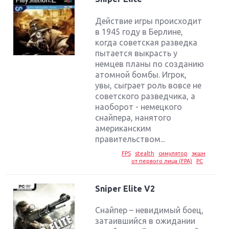
Действие игры происходит
в 1945 году в Берлине,
когда советская разведка
пытается выкрасть у
немцев планы по созданию
атомной бомбы. Игрок,
увы, сыграет роль вовсе не
советского разведчика, а
наоборот - немецкого
снайпера, нанятого
американским
правительством...
FPS
stealth
симулятор
экшн
от первого лица (FPA)
PC
Sniper Elite V2
Снайпер – невидимый боец,
затаившийся в ожидании