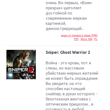
очень. Во-первых, «Воин-
призрак» щеголяет
достойной по
современным меркам
картинкой,
демонстрирующей...
экшн от первого лица (FPA)
FPS
Xbox 360
PC
Sniper: Ghost Warrior 2
Война - это кровь, пот и
слезы, но массовым
убийствам мирных жителей
не может быть оправдания.
Вы увидите, на что
способен настоящий
снайпер, в руках которого -
безотказная винтовка с
оптическим прицелом... и
Крупнейшие релизы мая: Nintendo, Microsoft и
готовность в любой