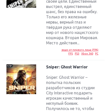
своей цели. Единственный
выстрел, единственный
шанс, без права на ошибку.
Только его железные
нервы, верный глаз и
твёрдая рука отделяют
мир от нового нацистского
кошмара. Вторая Мировая.
Место действия...
экшн от первого лица (FPA)
FPS
PS3
Xbox 360
PC
Sniper: Ghost Warrior
Sniper: Ghost Warrior –
попытка польских
разработчиков из студии
City Interactive подарить
игрокам качественный и
неглупый боевик.
Получилось не то, чтобы