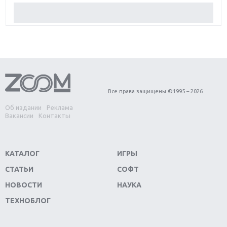
Обзор Red Dead Redemption 2: действительно
игра года?
Первый в России обзор игры Starlink: Battle For
Atlas
Обзор игры Forza Horizon 4: вершина эволюции
Все права защищены ©1995 – 2026
Об издании
Реклама
Две важных новинки для консолей: Spider-Man и
Вакансии
Контакты
Divinity Original Sin 2
Три крупных релиза для гибридной консоли
КАТАЛОГ
ИГРЫ
Switch
СТАТЬИ
СОФТ
Обзор игры The Crew 2: покорение Америки
НОВОСТИ
НАУКА
ТЕХНОБЛОГ
Важнейшие анонсы E3 2018