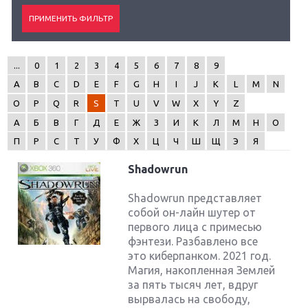
...
0
1
2
3
4
5
6
7
8
9
A
B
C
D
E
F
G
H
I
J
K
L
M
N
O
P
Q
R
S
T
U
V
W
X
Y
Z
А
Б
В
Г
Д
Е
Ж
З
И
К
Л
М
Н
О
П
Р
С
Т
У
Ф
Х
Ц
Ч
Ш
Щ
Э
Я
Shadowrun
Shadowrun представляет
собой он-лайн шутер от
первого лица с примесью
фэнтези. Разбавлено все
это киберпанком. 2021 год.
Магия, накопленная Землей
за пять тысяч лет, вдруг
вырвалась на свободу,