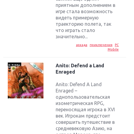
приятным дополнением в
игре стала возможность
видеть примерную
траекторию полета, так
что играть стало
значительно...
аркада
приключения
PC
Mobile
Anito: Defend a Land
Enraged
Anito: Defend A Land
Enraged –
однопользовательская
изометрическая RPG,
переносящая игрока в XVI
век. Игрокам предстоит
совершить путешествие в
средневековую Азию, на