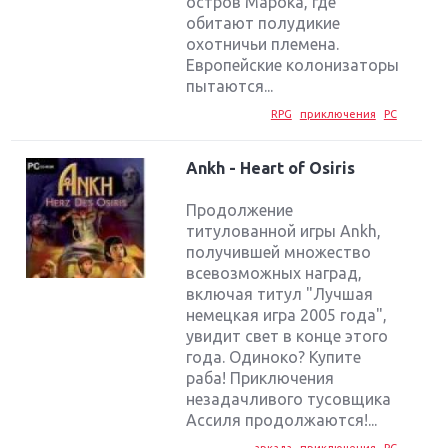
остров Марока, где
обитают полудикие
охотничьи племена.
Европейские колонизаторы
пытаются...
RPG
приключения
PC
Ankh - Heart of Osiris
Продолжение
титулованной игры Ankh,
получившей множество
всевозможных наград,
включая титул "Лучшая
немецкая игра 2005 года",
увидит свет в конце этого
года. Одиноко? Купите
раба! Приключения
незадачливого тусовщика
Ассиля продолжаются!...