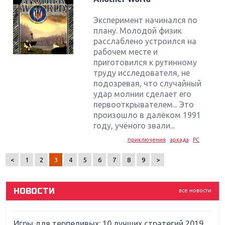
Эксперимент начинался по
плану. Молодой физик
расслаблено устроился на
рабочем месте и
приготовился к рутинному
труду исследователя, не
подозревая, что случайный
удар молнии сделает его
первооткрывателем... Это
Крупнейшие релизы мая: Nintendo, Microsoft и
Sony
произошло в далёком 1991
году, учёного звали...
Новинки для Nintendo Switch: Labo, South Park и
приключения
аркада
PC
ремастер Dark Souls
<
1
2
3
4
5
6
7
8
9
>
God Of War: тотальный перезапуск серии
НОВОСТИ
все новости
Far Cry 5: хвалить нельзя ругать
Игры для терпеливых: 10 лучших стратегий 2019