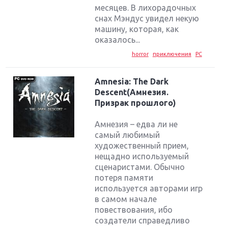
месяцев. В лихорадочных
снах Мэндус увидел некую
машину, которая, как
оказалось...
horror
приключения
PC
Amnesia: The Dark
Descent(Амнезия.
Призрак прошлого)
Амнезия – едва ли не
самый любимый
художественный прием,
нещадно используемый
сценаристами. Обычно
потеря памяти
используется авторами игр
в самом начале
повествования, ибо
создатели справедливо