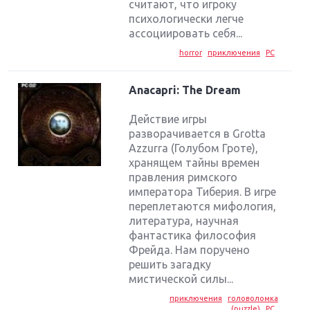
считают, что игроку
психологически легче
ассоциировать себя...
horror
приключения
PC
Anacapri: The Dream
Действие игры
разворачивается в Grotta
Azzurra (Голубом Гроте),
хранящем тайны времен
правления римского
императора Тиберия. В игре
переплетаются мифология,
литература, научная
фантастика философия
Фрейда. Нам поручено
решить загадку
мистической силы...
приключения
головоломка
(puzzle)
PC