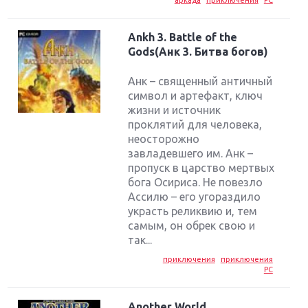
аркада
приключения
PC
Ankh 3. Battle of the
Gods(Анк 3. Битва богов)
Анк – священный античный
символ и артефакт, ключ
жизни и источник
проклятий для человека,
неосторожно
завладевшего им. Анк –
пропуск в царство мертвых
бога Осириса. Не повезло
Ассилю – его угораздило
украсть реликвию и, тем
самым, он обрек свою и
так...
приключения
приключения
PC
Another World