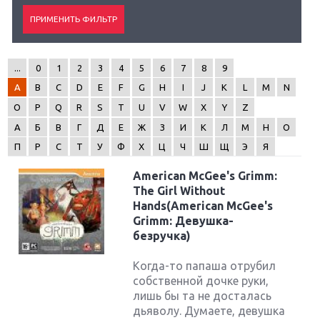
...
0
1
2
3
4
5
6
7
8
9
A
B
C
D
E
F
G
H
I
J
K
L
M
N
O
P
Q
R
S
T
U
V
W
X
Y
Z
А
Б
В
Г
Д
Е
Ж
З
И
К
Л
М
Н
О
П
Р
С
Т
У
Ф
Х
Ц
Ч
Ш
Щ
Э
Я
American McGee's Grimm:
The Girl Without
Hands(American McGee's
Grimm: Девушка-
безручка)
Когда-то папаша отрубил
собственной дочке руки,
лишь бы та не досталась
дьяволу. Думаете, девушка