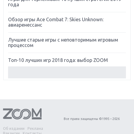
года
Обзор игры Ace Combat 7: Skies Unknown:
авиаренессанс
Лучшие старые игры с неповторимым игровым
процессом
Топ-10 лучших игр 2018 года: выбор ZOOM
Обзор Red Dead Redemption 2: действительно
игра года?
Первый в России обзор игры Starlink: Battle For
Atlas
Обзор игры Forza Horizon 4: вершина эволюции
Все права защищены ©1995 – 2026
Об издании
Реклама
Две важных новинки для консолей: Spider-Man и
Вакансии
Контакты