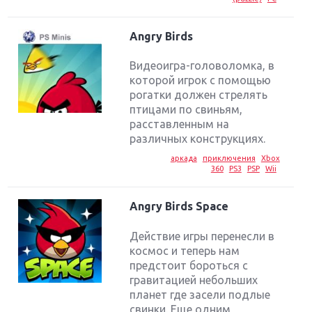
Angry Birds
Видеоигра-головоломка, в
которой игрок с помощью
рогатки должен стрелять
птицами по свиньям,
расставленным на
различных конструкциях.
аркада
приключения
Xbox
360
PS3
PSP
Wii
Angry Birds Space
Действие игры перенесли в
космос и теперь нам
предстоит бороться с
гравитацией небольших
планет где засели подлые
свинки. Еще одним