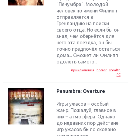
"Пенумбра". Молодой
человек по имени Филипп
отправляется в
Гренландию на поиски
своего отца. Но если бы он
знал, чем обернётся для
него эта поездка, он бы
точно предпочёл остаться
дома... Сможет ли Филипп
одолеть самого...
приключения
horror
stealth
PC
Penumbra: Overture
Игры ужасов – особый
жанр. Пожалуй, главное в
них – атмосфера. Однако
до недавних пор действие
игр ужасов было сковано
техническими