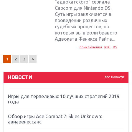
"адвокатского" сериала
Capcom для Nintendo DS.
Суть игры заключается в
проведении различных
судебных процессов, на
Крупнейшие релизы мая: Nintendo, Microsoft и
Sony
которых вы в роли бравого
Адвоката Феникса Райта...
Новинки для Nintendo Switch: Labo, South Park и
приключения
RPG
DS
ремастер Dark Souls
1
2
3
>
God Of War: тотальный перезапуск серии
НОВОСТИ
все новости
Far Cry 5: хвалить нельзя ругать
Игры для терпеливых: 10 лучших стратегий 2019
года
Обзор игры Ace Combat 7: Skies Unknown:
авиаренессанс