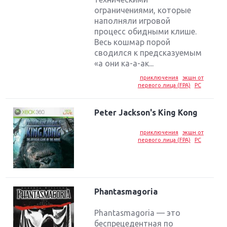
ограничениями, которые
наполняли игровой
процесс обидными клише.
Весь кошмар порой
сводился к предсказуемым
«а они ка-а-ак...
приключения
экшн от
первого лица (FPA)
PC
Peter Jackson's King Kong
приключения
экшн от
первого лица (FPA)
PC
Phantasmagoria
Phantasmagoria — это
беспрецедентная по