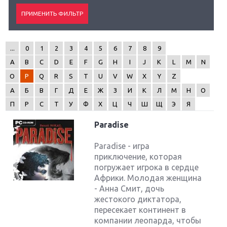
...
0
1
2
3
4
5
6
7
8
9
A
B
C
D
E
F
G
H
I
J
K
L
M
N
O
P
Q
R
S
T
U
V
W
X
Y
Z
А
Б
В
Г
Д
Е
Ж
З
И
К
Л
М
Н
О
П
Р
С
Т
У
Ф
Х
Ц
Ч
Ш
Щ
Э
Я
Paradise
Paradise - игра
приключение, которая
погружает игрока в сердце
Африки. Молодая женщина
- Анна Смит, дочь
жестокого диктатора,
пересекает континент в
компании леопарда, чтобы