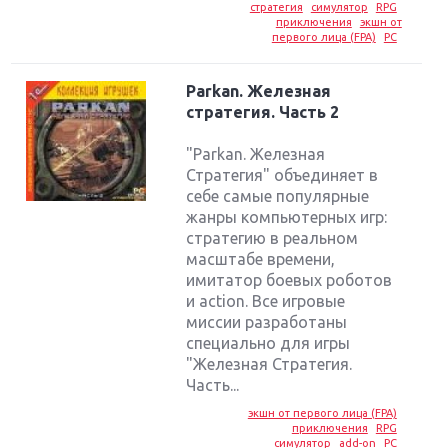
стратегия
симулятор
RPG
приключения
экшн от
первого лица (FPA)
PC
Parkan. Железная
стратегия. Часть 2
"Parkan. Железная
Стратегия" объединяет в
себе самые популярные
жанры компьютерных игр:
стратегию в реальном
масштабе времени,
имитатор боевых роботов
и action. Все игровые
миссии разработаны
специально для игры
"Железная Стратегия.
Часть...
экшн от первого лица (FPA)
приключения
RPG
симулятор
add-on
PC