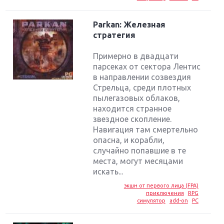
Parkan: Железная
стратегия
Примерно в двадцати
парсеках от сектора Лентис
в направлении созвездия
Стрельца, среди плотных
пылегазовых облаков,
находится странное
звездное скопление.
Навигация там смертельно
опасна, и корабли,
случайно попавшие в те
места, могут месяцами
искать...
экшн от первого лица (FPA)
приключения
RPG
симулятор
add-on
PC