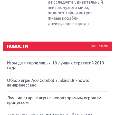
и исследуете удивительный
Крупнейшие релизы мая: Nintendo, Microsoft и
Sony
пейзаж чужого мира,
полного тайн и интриг.
Живые корабли,
Новинки для Nintendo Switch: Labo, South Park и
дрейфующие города...
ремастер Dark Souls
God Of War: тотальный перезапуск серии
НОВОСТИ
все новости
Far Cry 5: хвалить нельзя ругать
Игры для терпеливых: 10 лучших стратегий 2019
года
Обзор игры Ace Combat 7: Skies Unknown:
авиаренессанс
Лучшие старые игры с неповторимым игровым
процессом