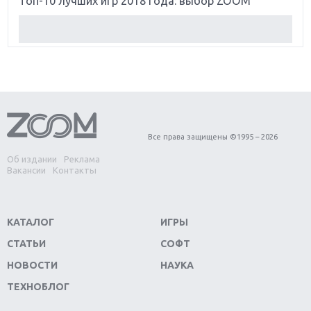
Топ-10 лучших игр 2018 года: выбор ZOOM
Обзор Red Dead Redemption 2: действительно
игра года?
Первый в России обзор игры Starlink: Battle For
Atlas
Обзор игры Forza Horizon 4: вершина эволюции
Все права защищены ©1995 – 2026
Об издании
Реклама
Две важных новинки для консолей: Spider-Man и
Вакансии
Контакты
Divinity Original Sin 2
Три крупных релиза для гибридной консоли
КАТАЛОГ
ИГРЫ
Switch
СТАТЬИ
СОФТ
Обзор игры The Crew 2: покорение Америки
НОВОСТИ
НАУКА
ТЕХНОБЛОГ
Важнейшие анонсы E3 2018