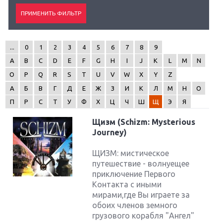
...
0
1
2
3
4
5
6
7
8
9
A
B
C
D
E
F
G
H
I
J
K
L
M
N
O
P
Q
R
S
T
U
V
W
X
Y
Z
А
Б
В
Г
Д
Е
Ж
З
И
К
Л
М
Н
О
П
Р
С
Т
У
Ф
Х
Ц
Ч
Ш
Щ
Э
Я
Щизм (Schizm: Mysterious
Journey)
ЩИЗМ: мистическое
путешествие - волнуещее
приключение Первого
Контакта с иными
мирами,где Вы играете за
обоих членов земного
грузового корабля "Ангел"