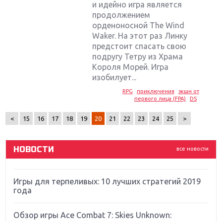
и идейно игра является
продолжением
орденоносной The Wind
Waker. На этот раз Линку
предстоит спасать свою
подругу Тетру из Храма
Крупнейшие релизы мая: Nintendo, Microsoft и
Короля Морей. Игра
Sony
изобилует...
RPG
приключения
экшн от
Новинки для Nintendo Switch: Labo, South Park и
первого лица (FPA)
DS
ремастер Dark Souls
<
15
16
17
18
19
20
21
22
23
24
25
>
God Of War: тотальный перезапуск серии
НОВОСТИ
все новости
Far Cry 5: хвалить нельзя ругать
Игры для терпеливых: 10 лучших стратегий 2019
года
Обзор игры Ace Combat 7: Skies Unknown: