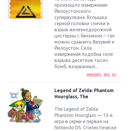
произошло извержение
Йелоустонского
супервулкана. Вспышка
серной головки спички и
взрыв железнодорожной
цистерны с бензином – так
можно сравнить Везувий и
Йелоустон. Сила
извержения подобна силе
взрыва десятков тысяч
бомб, взорванных...
MMORPG
RPG
PC
Legend of Zelda: Phantom
Hourglass, The
The Legend of Zelda:
Phantom Hourglass — 13-я
игра в серии и первая на
Nintendo DS. Стилистически