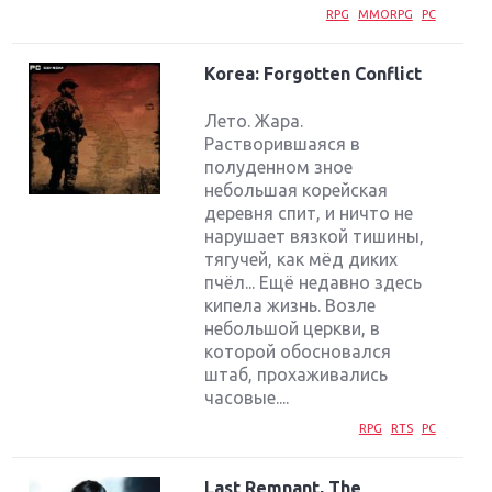
RPG
MMORPG
PC
Korea: Forgotten Conflict
Лето. Жара.
Растворившаяся в
полуденном зное
небольшая корейская
деревня спит, и ничто не
нарушает вязкой тишины,
тягучей, как мёд диких
пчёл... Ещё недавно здесь
кипела жизнь. Возле
небольшой церкви, в
которой обосновался
штаб, прохаживались
часовые....
RPG
RTS
PC
Last Remnant, The