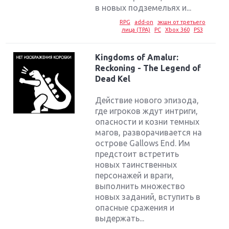
в новых подземельях и...
RPG
add-on
экшн от третьего
лица (TPA)
PC
Xbox 360
PS3
Kingdoms of Amalur:
Reckoning - The Legend of
Dead Kel
Действие нового эпизода,
где игроков ждут интриги,
опасности и козни темных
магов, разворачивается на
острове Gallows End. Им
предстоит встретить
новых таинственных
персонажей и враги,
выполнить множество
новых заданий, вступить в
опасные сражения и
выдержать...