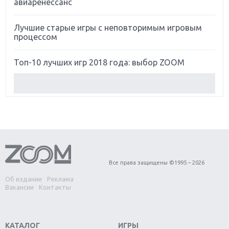
авиаренессанс
Лучшие старые игры с неповторимым игровым
процессом
Топ-10 лучших игр 2018 года: выбор ZOOM
Обзор Red Dead Redemption 2: действительно
игра года?
Первый в России обзор игры Starlink: Battle For
Atlas
Обзор игры Forza Horizon 4: вершина эволюции
Все права защищены ©1995 – 2026
Об издании
Реклама
Две важных новинки для консолей: Spider-Man и
Вакансии
Контакты
Divinity Original Sin 2
Три крупных релиза для гибридной консоли
КАТАЛОГ
ИГРЫ
Switch