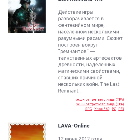
Действие игры
разворачивается в
фентезийном мире,
населенном несколькими
разумными расами. Сюжет
построен вокруг
"ремнантов" —
таинственных артефактов
древности, наделенных
магическими свойствами,
ставших причиной
нескольких войн. The Last
Remnant...
экшн от третьего лица (TPA)
экшн от третьего лица (TPA)
RPG
Xbox 360
PC
PS3
LAVA-Online
12 июня 2012 года