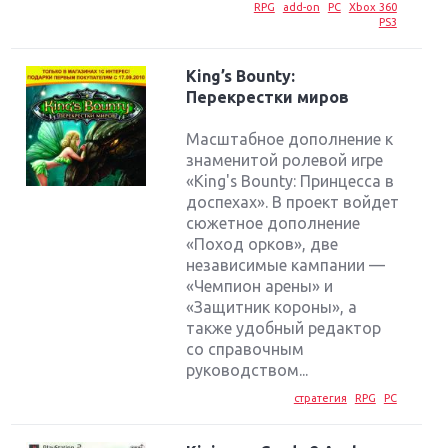
RPG
add-on
PC
Xbox 360
PS3
King’s Bounty:
Перекрестки миров
Масштабное дополнение к
знаменитой ролевой игре
«King's Bounty: Принцесса в
доспехах». В проект войдет
сюжетное дополнение
«Поход орков», две
независимые кампании —
«Чемпион арены» и
«Защитник короны», а
также удобный редактор
со справочным
руководством...
стратегия
RPG
PC