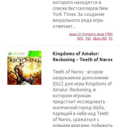
которого находятся в
списке бестселлеров New
York Times. За создание
визуального ряда игры
отвечает...
экшн от третьего лица (TPA)
RPG
PS3
Xbox 360
PC
Kingdoms of Amalur:
Reckoning - Teeth of Naros
Teeth of Naros - второе
загружаемое дополнение
(DLC) для игры Kingdoms of
Amalur: Reckoning, в
котором игрокам
предстоит исследовать
магический город Idylla,
парящий в небе над Teeth
of Naros, сражаться с
новыми врагами, побывать