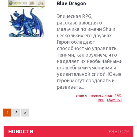
Blue Dragon
Эпическая RPG,
рассказывающая о
мальчике по имени Shu и
нескольких его друзьях.
Герои обладают
способностью управлять
тенями, как оружием, что
наделяет их необычайными
волшебными умениями и
удивительной силой. Юные
Крупнейшие релизы мая: Nintendo, Microsoft и
герои могут создавать и
Sony
развивать...
экшн от первого лица (FPA)
Новинки для Nintendo Switch: Labo, South Park и
RPG
Xbox 360
ремастер Dark Souls
1
2
>
God Of War: тотальный перезапуск серии
НОВОСТИ
все новости
Far Cry 5: хвалить нельзя ругать