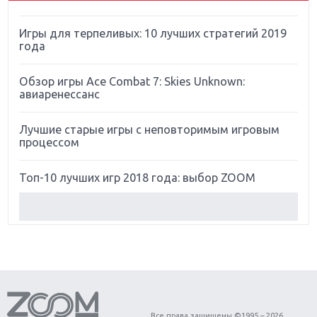
Игры для терпеливых: 10 лучших стратегий 2019
года
Обзор игры Ace Combat 7: Skies Unknown:
авиаренессанс
Лучшие старые игры с неповторимым игровым
процессом
Топ-10 лучших игр 2018 года: выбор ZOOM
Обзор Red Dead Redemption 2: действительно
игра года?
Первый в России обзор игры Starlink: Battle For
Atlas
Обзор игры Forza Horizon 4: вершина эволюции
Все права защищены ©1995 – 2026