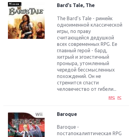
Bard's Tale, The
The Bard’s Tale - римейк
одноименной классической
игры, по праву
считающейся дедушкой
всех современных RPG. Ее
главный герой - бард,
хитрый и эгоистичный
проныра, утомленный
чередой бессмысленных
похождений. Он не
стремится спасти
человечество от гибели...
RPG
PC
Baroque
Baroque -
постапокалиптическая RPG