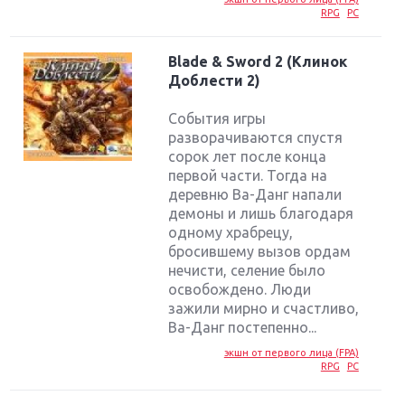
RPG
PC
Blade & Sword 2 (Клинок
Доблести 2)
События игры
разворачиваются спустя
сорок лет после конца
первой части. Тогда на
деревню Ва-Данг напали
демоны и лишь благодаря
одному храбрецу,
бросившему вызов ордам
нечисти, селение было
освобождено. Люди
зажили мирно и счастливо,
Ва-Данг постепенно...
экшн от первого лица (FPA)
RPG
PC