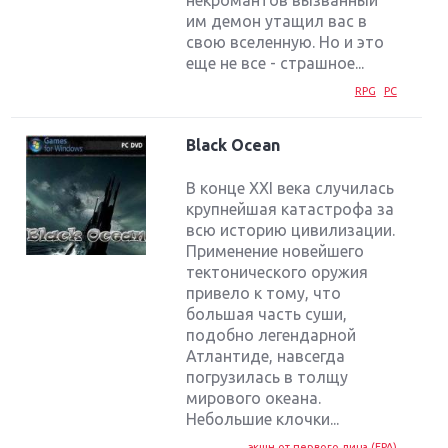
некромантов вызванный
им демон утащил вас в
свою вселенную. Но и это
еще не все - страшное...
RPG
PC
Black Ocean
В конце XXI века случилась
крупнейшая катастрофа за
всю историю цивилизации.
Применение новейшего
тектонического оружия
привело к тому, что
большая часть суши,
подобно легендарной
Атлантиде, навсегда
погрузилась в толщу
мирового океана.
Небольшие клочки...
экшн от первого лица (FPA)