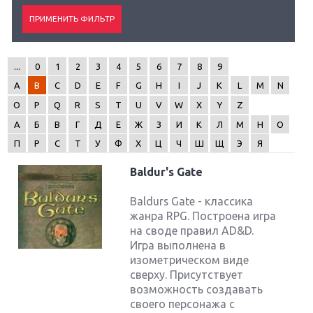
...
0
1
2
3
4
5
6
7
8
9
A
B
C
D
E
F
G
H
I
J
K
L
M
N
O
P
Q
R
S
T
U
V
W
X
Y
Z
А
Б
В
Г
Д
Е
Ж
З
И
К
Л
М
Н
О
П
Р
С
Т
У
Ф
Х
Ц
Ч
Ш
Щ
Э
Я
Baldur's Gate
Baldurs Gate - классика
жанра RPG. Построена игра
на своде правил AD&D.
Игра выполнена в
изометрическом виде
сверху. Присутствует
возможность создавать
своего персонажа с