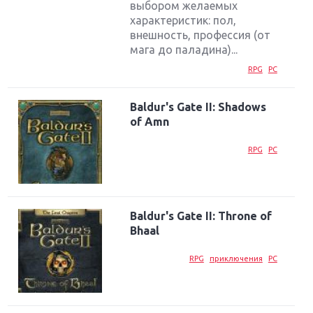
выбором желаемых
характеристик: пол,
внешность, профессия (от
мага до паладина)...
RPG
PC
Baldur's Gate II: Shadows
of Amn
RPG
PC
Baldur's Gate II: Throne of
Bhaal
RPG
приключения
PC