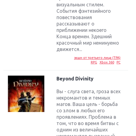
визуальным стилем.
События фэнтезийного
повествования
рассказывают о
приближении некоего
Конца времен. Здешний
красочный мир неминуемо
движется...
экшн от третьего лица (TPA)
RPG
Xbox 360
PC
Beyond Divinity
Вы - слуга света, гроза всех
некромантов и темных
магов. Ваша цель - борьба
со злом в любых его
проявлениях. Проблема в
том, что во время битвы с
одним из величайших