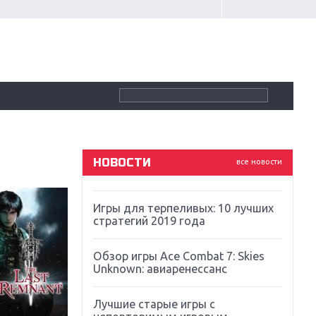
Крупнейшие релизы мая: Nintendo,
Microsoft и Sony
Новинки для Nintendo Switch:
Labo, South Park и ремастер Dark
Souls
God Of War: тотальный
перезапуск серии
НОВОСТИ
все новости
Far Cry 5: хвалить нельзя ругать
Игры для терпеливых: 10 лучших
стратегий 2019 года
Обзор игры Ace Combat 7: Skies
Unknown: авиаренессанс
Лучшие старые игры с