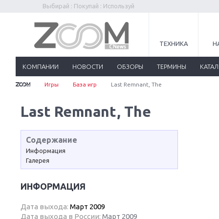
Выбирай : Покупай : Используй
ТЕХНИКА
Н
КОМПАНИИ
НОВОСТИ
ОБЗОРЫ
ТЕРМИНЫ
КАТА
Игры
База игр
Last Remnant, The
Last Remnant, The
Содержание
Информация
Галерея
ИНФОРМАЦИЯ
Дата выхода:
Март 2009
Дата выхода в России:
Март 2009