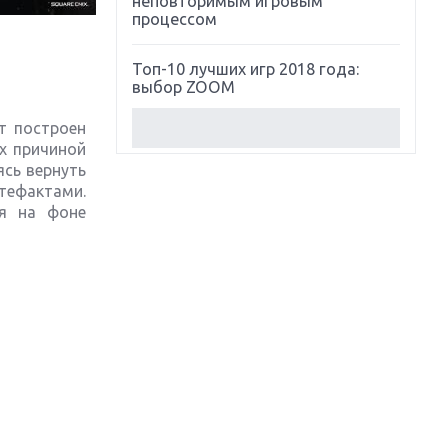
неповторимым игровым
процессом
Топ-10 лучших игр 2018 года:
выбор ZOOM
т построен
Обзор Red Dead Redemption 2:
х причиной
действительно игра года?
ясь вернуть
тефактами.
Первый в России обзор игры
ся на фоне
Starlink: Battle For Atlas
Обзор игры Forza Horizon 4:
вершина эволюции
Две важных новинки для
консолей: Spider-Man и Divinity
Original Sin 2
Три крупных релиза для
гибридной консоли Switch