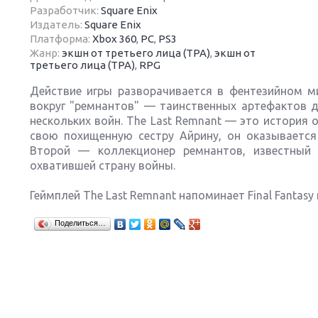
Разработчик:
Square Enix
Издатель:
Square Enix
Платформа:
Xbox 360
,
PC
,
PS3
Жанр:
экшн от третьего лица (TPA)
,
экшн от
третьего лица (TPA)
,
RPG
Next
Действие игры разворачивается в фентезийном м
вокруг "ремнантов" — таинственных артефактов д
нескольких войн. The Last Remnant — это история 
свою похищенную сестру Айрину, он оказывается
Второй — коллекционер ремнантов, известный 
охватившей страну войны.
Геймплей The Last Remnant напоминает Final Fantasy и
Поделиться…