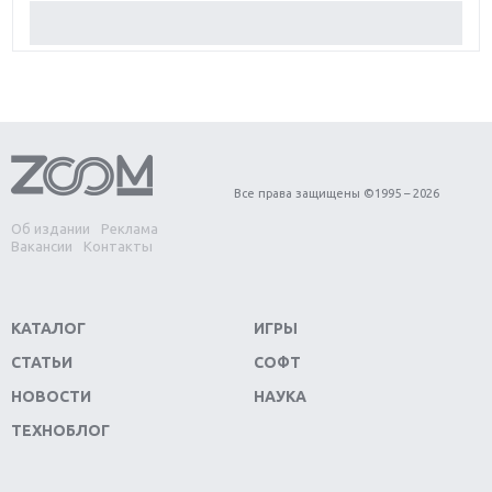
Обзор Red Dead Redemption 2: действительно
игра года?
Первый в России обзор игры Starlink: Battle For
Atlas
Обзор игры Forza Horizon 4: вершина эволюции
Все права защищены ©1995 – 2026
Об издании
Реклама
Две важных новинки для консолей: Spider-Man и
Вакансии
Контакты
Divinity Original Sin 2
Три крупных релиза для гибридной консоли
КАТАЛОГ
ИГРЫ
Switch
СТАТЬИ
СОФТ
Обзор игры The Crew 2: покорение Америки
НОВОСТИ
НАУКА
ТЕХНОБЛОГ
Важнейшие анонсы E3 2018