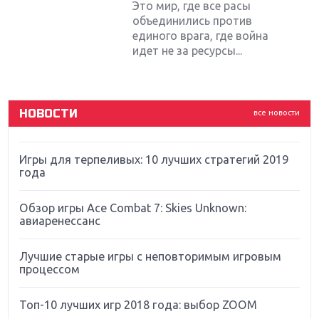
Sony
Это мир, где все расы
объединились против
единого врага, где война
Новинки для Nintendo Switch: Labo, South Park и
идет не за ресурсы...
ремастер Dark Souls
God Of War: тотальный перезапуск серии
НОВОСТИ
все новости
Far Cry 5: хвалить нельзя ругать
Игры для терпеливых: 10 лучших стратегий 2019
года
Обзор игры Ace Combat 7: Skies Unknown:
авиаренессанс
Лучшие старые игры с неповторимым игровым
процессом
Топ-10 лучших игр 2018 года: выбор ZOOM