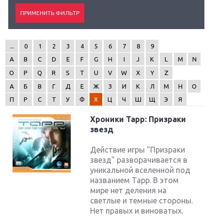
...
0
1
2
3
4
5
6
7
8
9
A
B
C
D
E
F
G
H
I
J
K
L
M
N
O
P
Q
R
S
T
U
V
W
X
Y
Z
А
Б
В
Г
Д
Е
Ж
З
И
К
Л
М
Н
О
П
Р
С
Т
У
Ф
Х
Ц
Ч
Ш
Щ
Э
Я
Хроники Тарр: Призраки
звезд
Действие игры "Призраки
звезд" разворачивается в
уникальной вселенной под
названием Тарр. В этом
мире нет деления на
светлые и темные стороны.
Нет правых и виноватых.
Крупнейшие релизы мая: Nintendo, Microsoft и