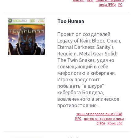
лица (FPA)
PC
Too Human
Проект от создателей
Legacy of Kain: Blood Omen,
Eternal Darkness: Sanity’s
Requiem, Metal Gear Solid:
The Twin Snakes, удачно
совмещающий в себе
мифологию и киберпанк.
Игроку предстоит
побывать "в шкуре"
кибербога Болдера,
вовлеченного в эпическое
противостояние...
экшн от первого лица (FPA)
RPG
шутер от третьего лица
(TPS)
Xbox 360