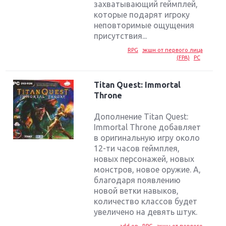
захватывающий геймплей,
которые подарят игроку
неповторимые ощущения
присутствия...
RPG
экшн от первого лица
(FPA)
PC
Titan Quest: Immortal
Throne
Дополнение Titan Quest:
Immortal Throne добавляет
в оригинальную игру около
12-ти часов геймплея,
новых персонажей, новых
монстров, новое оружие. А,
благодаря появлению
новой ветки навыков,
количество классов будет
увеличено на девять штук.
add-on
RPG
экшн от первого