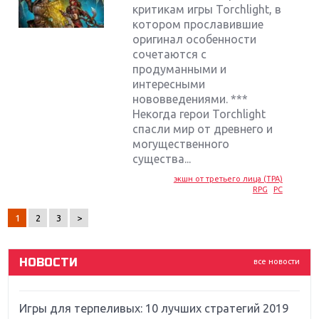
критикам игры Torchlight, в
котором прославившие
оригинал особенности
сочетаются с
продуманными и
интересными
нововведениями. ***
Некогда герои Torchlight
спасли мир от древнего и
Крупнейшие релизы мая: Nintendo, Microsoft и
могущественного
Sony
существа...
экшн от третьего лица (TPA)
Новинки для Nintendo Switch: Labo, South Park и
RPG
PC
ремастер Dark Souls
1
2
3
>
God Of War: тотальный перезапуск серии
НОВОСТИ
все новости
Far Cry 5: хвалить нельзя ругать
Игры для терпеливых: 10 лучших стратегий 2019