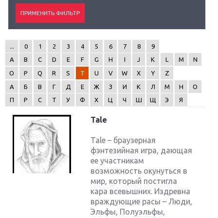
...
0
1
2
3
4
5
6
7
8
9
A
B
C
D
E
F
G
H
I
J
K
L
M
N
O
P
Q
R
S
T
U
V
W
X
Y
Z
А
Б
В
Г
Д
Е
Ж
З
И
К
Л
М
Н
О
П
Р
С
Т
У
Ф
Х
Ц
Ч
Ш
Щ
Э
Я
Tale
Tale – браузерная
фэнтезийная игра, дающая
ее участникам
возможность окунуться в
мир, который постигла
кара всевышних. Издревна
враждующие расы – Люди,
Эльфы, Полуэльфы,