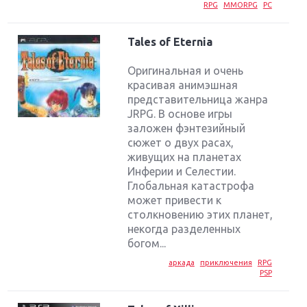
RPG
MMORPG
PC
Tales of Eternia
Оригинальная и очень
красивая анимэшная
представительница жанра
JRPG. В основе игры
заложен фэнтезийный
сюжет о двух расах,
живущих на планетах
Инферии и Селестии.
Глобальная катастрофа
может привести к
столкновению этих планет,
некогда разделенных
богом...
аркада
приключения
RPG
PSP