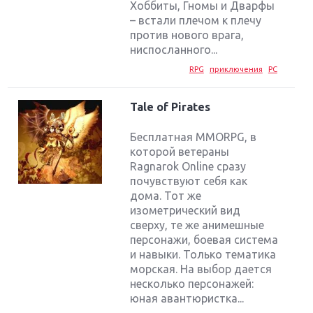
Хоббиты, Гномы и Дварфы
– встали плечом к плечу
против нового врага,
ниспосланного...
RPG
приключения
PC
Tale of Pirates
Бесплатная MMORPG, в
которой ветераны
Ragnarok Online сразу
почувствуют себя как
дома. Тот же
изометрический вид
сверху, те же анимешные
персонажи, боевая система
и навыки. Только тематика
морская. На выбор дается
несколько персонажей:
юная авантюристка...