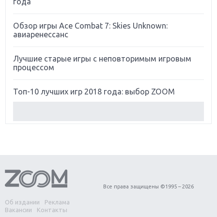
года
Обзор игры Ace Combat 7: Skies Unknown:
авиаренессанс
Лучшие старые игры с неповторимым игровым
процессом
Топ-10 лучших игр 2018 года: выбор ZOOM
Обзор Red Dead Redemption 2: действительно
игра года?
Первый в России обзор игры Starlink: Battle For
Atlas
Обзор игры Forza Horizon 4: вершина эволюции
Все права защищены ©1995 – 2026
Об издании
Реклама
Две важных новинки для консолей: Spider-Man и
Вакансии
Контакты
Divinity Original Sin 2