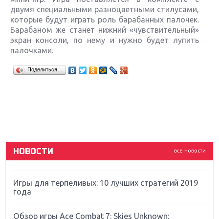
двумя специальными разноцветными стилусами,
которые будут играть роль барабанных палочек.
Барабаном же станет нижний «чувствительный»
экран консоли, по нему и нужно будет лупить
палочками.
Крупнейшие релизы мая: Nintendo, Microsoft и
Поделиться…
Sony
Новинки для Nintendo Switch: Labo, South Park и
ремастер Dark Souls
God Of War: тотальный перезапуск серии
НОВОСТИ
все новости
Far Cry 5: хвалить нельзя ругать
Игры для терпеливых: 10 лучших стратегий 2019
года
Обзор игры Ace Combat 7: Skies Unknown: