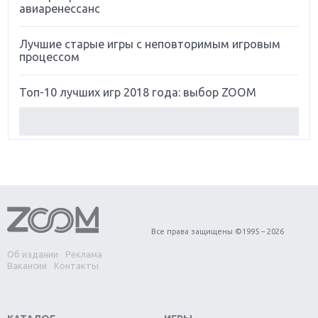
авиаренессанс
Лучшие старые игры с неповторимым игровым
процессом
Топ-10 лучших игр 2018 года: выбор ZOOM
Обзор Red Dead Redemption 2: действительно
игра года?
Первый в России обзор игры Starlink: Battle For
Atlas
Обзор игры Forza Horizon 4: вершина эволюции
Все права защищены ©1995 – 2026
Об издании
Реклама
Две важных новинки для консолей: Spider-Man и
Вакансии
Контакты
Divinity Original Sin 2
Три крупных релиза для гибридной консоли