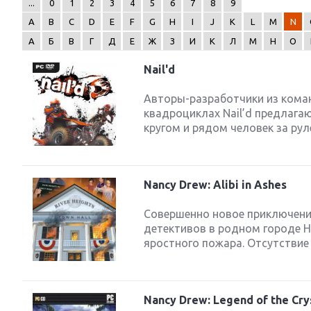
...
0
1
2
3
4
5
6
7
8
9
A
B
C
D
E
F
G
H
I
J
K
L
M
N
А
Б
В
Г
Д
Е
Ж
З
И
К
Л
М
Н
О
Nail'd
Next
Авторы-разработчики из коман
квадроциклах Nail’d предлага
кругом и рядом человек за рул
Nancy Drew: Alibi in Ashes
Совершенно новое приключени
детективов в родном городе Н
яростного пожара. Отсутствие
Nancy Drew: Legend of the Crys