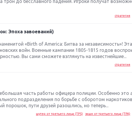
 трон до бесславного падения. Игроки получат возможн
стратегия
он: Эпоха завоеваний)
аменитой «Birth of America: Битва за независимость»! Эта
оновских войн. Военные кампании 1805-1815 годов воспр
ностью. Вы сами сможете взглянуть на известнейшие...
стратегия
ебольшая часть работы офицера полиции. Особенно это 
ального подразделения по борьбе с оборотом наркотиков
й порошок, пути друзей разошлись, но теперь...
шутер от третьего лица (TPS)
экшн от третьего лица (TPA)