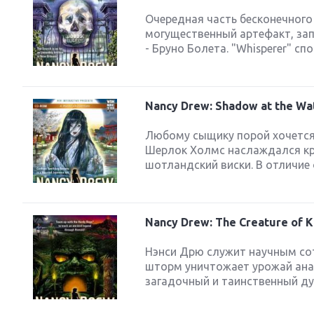
Очередная часть бесконечного 
могущественный артефакт, зап
- Бруно Болета. "Whisperer" сп
Nancy Drew: Shadow at the Wa
Любому сыщику порой хочется 
Шерлок Холмс наслаждался к
шотландский виски. В отличие 
Nancy Drew: The Creature of 
Нэнси Дрю служит научным сот
шторм уничтожает урожай анан
загадочный и таинственный дух 