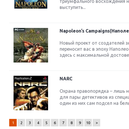
триумфального восхождения на
выступить...
Napoleon’s Campaigns(Наполе
Новый проект от создателей зн
переносит вас в эпоху Наполе
здесь с максимальной достовер
NARC
Охрана правопорядка – лишь н
для пары детективов из специ
один из них сам подсел на белы
1
2
3
4
5
6
7
8
9
10
>