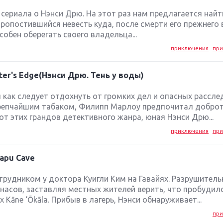
сериала о Нэнси Дрю. На этот раз нам предлагается найт
ропостившийся невесть куда, после смерти его прежнего
особен оберегать своего владельца...
приключения
при
ter's Edge(Нэнси Дрю. Тень у воды)
как следует отдохнуть от громких дел и опасных рассле
репчайшим табаком, Филипп Марлоу предпочитал добро
от этих грандов детективного жанра, юная Нэнси Дрю...
приключения
при
Kapu Cave
рудником у доктора Куигли Ким на Гавайях. Разрушител
асов, заставляя местных жителей верить, что пробудил
Kāne ‘Ōkāla. Прибыв в лагерь, Нэнси обнаруживает...
при