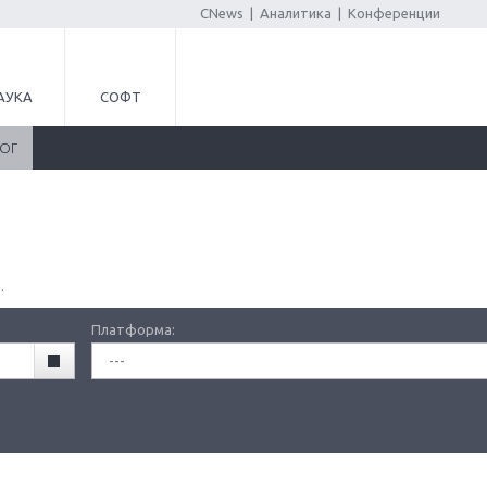
CNews
|
Аналитика
|
Конференции
АУКА
СОФТ
ЛОГ
.
Платформа:
---