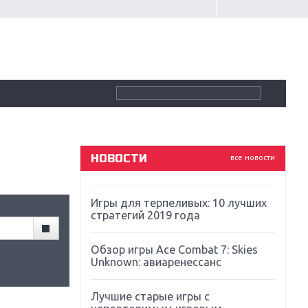
Крупнейшие релизы мая: Nintendo,
Microsoft и Sony
Новинки для Nintendo Switch:
Labo, South Park и ремастер Dark
Souls
God Of War: тотальный
перезапуск серии
НОВОСТИ
все новости
Far Cry 5: хвалить нельзя ругать
Игры для терпеливых: 10 лучших
стратегий 2019 года
Обзор игры Ace Combat 7: Skies
Unknown: авиаренессанс
Лучшие старые игры с