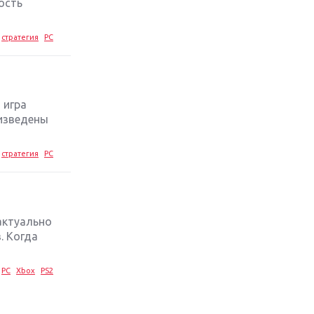
ость
стратегия
PC
 игра
оизведены
стратегия
PC
актуально
. Когда
PC
Xbox
PS2