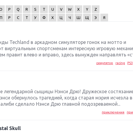
O
P
Q
R
S
T
U
V
W
X
Y
Z
П
Р
С
Т
У
Ф
Х
Ц
Ч
Ш
Щ
Э
Я
ды Techland в аркадном симуляторе гонок на мотто и
ют виртуальным спортсменам интересную игровую механик
ем правит влево и вправо, здесь вынужден направлять «ст
симулятор
racing
PS3
е легендарной сыщицы Нэнси Дрю! Дружеское состязани
энси обернулось трагедией, когда старая мэрия исчезла 
 алиби сделало Нэнси Дрю главной подозреваемой...
приключения
при
tal Skull