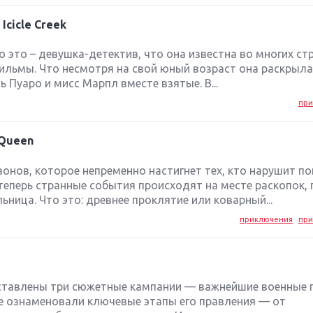
Icicle Creek
 это – девушка-детектив, что она известна во многих стр
фильмы. Что несмотря на свой юный возраст она раскрыл
 Пуаро и мисс Марпл вместе взятые. В...
при
 Queen
онов, которое непременно настигнет тех, кто нарушит п
теперь странные события происходят на месте раскопок, 
ница. Что это: древнее проклятие или коварный...
приключения
при
ставлены три сюжетные кампании — важнейшие военные
е ознаменовали ключевые этапы его правления — от