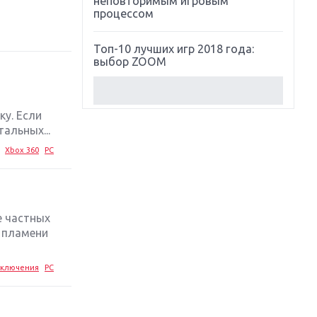
неповторимым игровым
процессом
Топ-10 лучших игр 2018 года:
выбор ZOOM
Обзор Red Dead Redemption 2:
действительно игра года?
у. Если
альных...
Первый в России обзор игры
Xbox 360
PC
Starlink: Battle For Atlas
Обзор игры Forza Horizon 4:
вершина эволюции
е частных
в пламени
Две важных новинки для
консолей: Spider-Man и Divinity
Original Sin 2
ключения
PC
Три крупных релиза для
гибридной консоли Switch