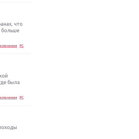
стратегий 2019 года
Обзор игры Ace Combat 7: Skies
Unknown: авиаренессанс
анах, что
а больше
Лучшие старые игры с
неповторимым игровым
ключения
PC
процессом
Топ-10 лучших игр 2018 года:
выбор ZOOM
окой
где была
ключения
PC
 походы