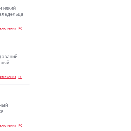
и некий
Обзор игры The Crew 2: покорение
 владельца
Америки
ключения
PC
Важнейшие анонсы E3 2018
Крупнейшие релизы мая: Nintendo,
Microsoft и Sony
дований.
тный
Новинки для Nintendo Switch:
Labo, South Park и ремастер Dark
ключения
PC
Souls
God Of War: тотальный
перезапуск серии
ьный
ся
Far Cry 5: хвалить нельзя ругать
ключения
PC
Игры для терпеливых: 10 лучших