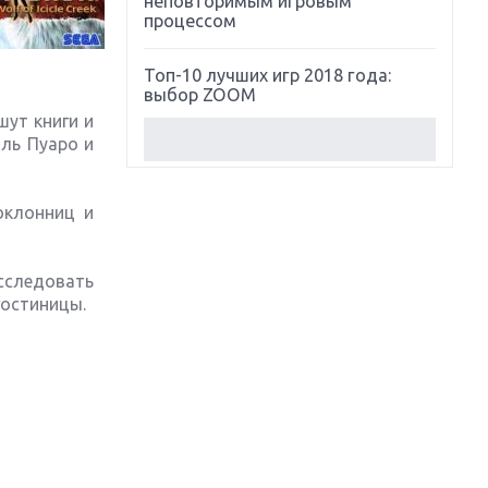
неповторимым игровым
процессом
Топ-10 лучших игр 2018 года:
выбор ZOOM
шут книги и
ль Пуаро и
Обзор Red Dead Redemption 2:
действительно игра года?
оклонниц и
Первый в России обзор игры
Starlink: Battle For Atlas
сследовать
Обзор игры Forza Horizon 4:
гостиницы.
вершина эволюции
Две важных новинки для
консолей: Spider-Man и Divinity
Original Sin 2
Три крупных релиза для
гибридной консоли Switch