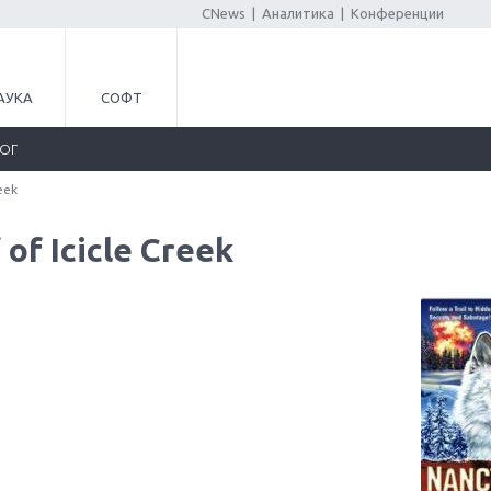
CNews
|
Аналитика
|
Конференции
АУКА
СОФТ
ЛОГ
eek
of Icicle Creek