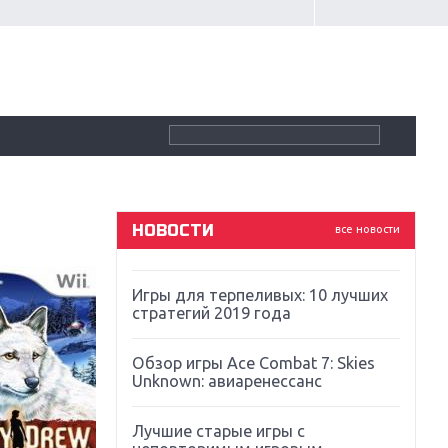
Крупнейшие релизы мая: Nintendo,
Microsoft и Sony
Новинки для Nintendo Switch:
Labo, South Park и ремастер Dark
Souls
God Of War: тотальный
перезапуск серии
НОВОСТИ
все новости
Far Cry 5: хвалить нельзя ругать
Игры для терпеливых: 10 лучших
стратегий 2019 года
Обзор игры Ace Combat 7: Skies
Unknown: авиаренессанс
Лучшие старые игры с