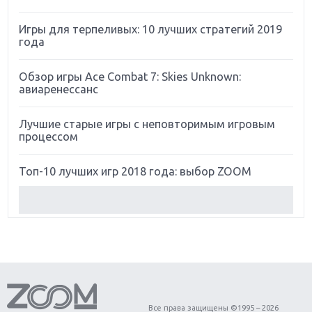
Игры для терпеливых: 10 лучших стратегий 2019
года
Обзор игры Ace Combat 7: Skies Unknown:
авиаренессанс
Лучшие старые игры с неповторимым игровым
процессом
Топ-10 лучших игр 2018 года: выбор ZOOM
Обзор Red Dead Redemption 2: действительно
игра года?
Первый в России обзор игры Starlink: Battle For
Atlas
Обзор игры Forza Horizon 4: вершина эволюции
Все права защищены ©1995 – 2026