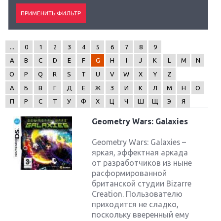
...
0
1
2
3
4
5
6
7
8
9
A
B
C
D
E
F
G
H
I
J
K
L
M
N
O
P
Q
R
S
T
U
V
W
X
Y
Z
А
Б
В
Г
Д
Е
Ж
З
И
К
Л
М
Н
О
П
Р
С
Т
У
Ф
Х
Ц
Ч
Ш
Щ
Э
Я
Geometry Wars: Galaxies
Geometry Wars: Galaxies –
яркая, эффектная аркада
от разработчиков из ныне
расформированной
британской студии Bizarre
Creation. Пользователю
приходится не сладко,
поскольку вверенный ему