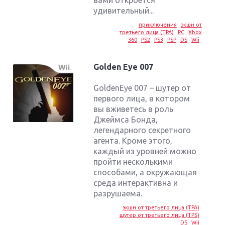
удивительный...
приключения
экшн от
третьего лица (TPA)
PC
Xbox
360
PS2
PS3
PSP
DS
Wii
Golden Eye 007
GoldenEye 007 – шутер от
первого лица, в котором
вы вживетесь в роль
Джеймса Бонда,
легендарного секретного
агента. Кроме этого,
каждый из уровней можно
пройти несколькими
способами, а окружающая
среда интерактивна и
разрушаема.
экшн от третьего лица (TPA)
шутер от третьего лица (TPS)
DS
Wii