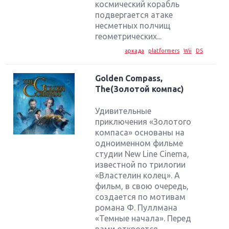
космический корабль
подвергается атаке
несметных полчищ
геометрических...
аркада
platformers
Wii
DS
Golden Compass,
The(Золотой компас)
Удивительные
приключения «Золотого
компаса» основаны на
одноименном фильме
студии New Line Cinema,
известной по трилогии
«Властелин колец». А
фильм, в свою очередь,
создается по мотивам
романа Ф. Пуллмана
«Темные начала». Перед
вами откроется