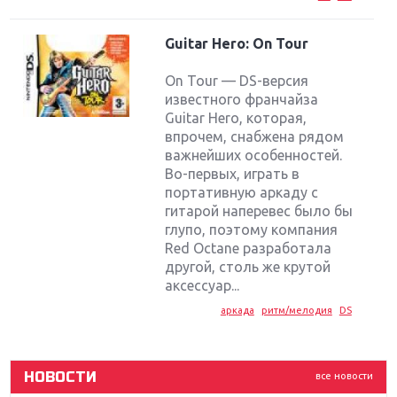
Guitar Hero: On Tour
On Tour — DS-версия
известного франчайза
Guitar Hero, которая,
впрочем, снабжена рядом
важнейших особенностей.
Во-первых, играть в
портативную аркаду с
гитарой наперевес было бы
Крупнейшие релизы мая: Nintendo, Microsoft и
глупо, поэтому компания
Sony
Red Octane разработала
другой, столь же крутой
Новинки для Nintendo Switch: Labo, South Park и
аксессуар...
ремастер Dark Souls
аркада
ритм/мелодия
DS
God Of War: тотальный перезапуск серии
НОВОСТИ
все новости
Far Cry 5: хвалить нельзя ругать