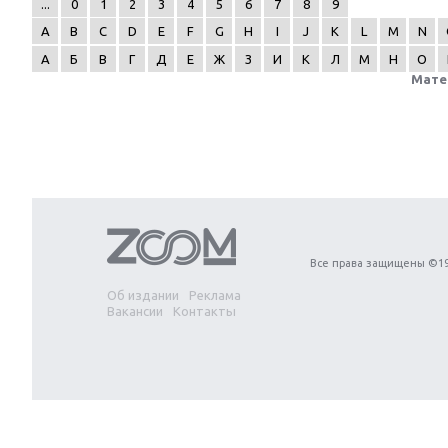
...
0
1
2
3
4
5
6
7
8
9
A
B
C
D
E
F
G
H
I
J
K
L
M
N
А
Б
В
Г
Д
Е
Ж
З
И
К
Л
М
Н
О
Мате
Next
Все права защищены ©19
Об издании
Реклама
Вакансии
Контакты