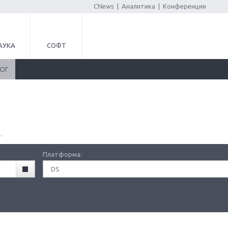
CNews
|
Аналитика
|
Конференции
АУКА
СОФТ
ЛОГ
.
Платформа:
DS