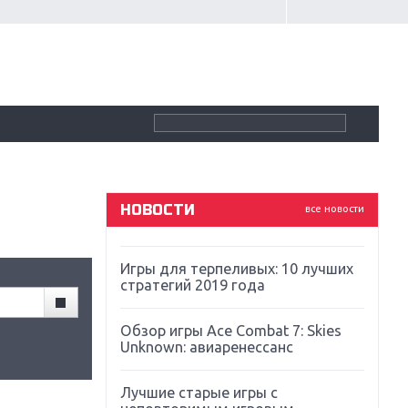
Крупнейшие релизы мая: Nintendo,
Microsoft и Sony
Новинки для Nintendo Switch:
Labo, South Park и ремастер Dark
Souls
God Of War: тотальный
перезапуск серии
НОВОСТИ
все новости
Far Cry 5: хвалить нельзя ругать
Игры для терпеливых: 10 лучших
стратегий 2019 года
Обзор игры Ace Combat 7: Skies
Unknown: авиаренессанс
Лучшие старые игры с