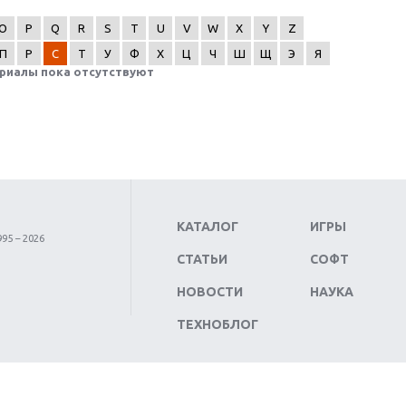
O
P
Q
R
S
T
U
V
W
X
Y
Z
П
Р
С
Т
У
Ф
Х
Ц
Ч
Ш
Щ
Э
Я
риалы пока отсутствуют
КАТАЛОГ
ИГРЫ
95 – 2026
СТАТЬИ
СОФТ
НОВОСТИ
НАУКА
ТЕХНОБЛОГ