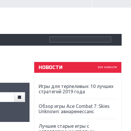
Крупнейшие релизы мая: Nintendo,
Microsoft и Sony
Новинки для Nintendo Switch:
Labo, South Park и ремастер Dark
Souls
God Of War: тотальный
перезапуск серии
НОВОСТИ
все новости
Far Cry 5: хвалить нельзя ругать
Игры для терпеливых: 10 лучших
стратегий 2019 года
Обзор игры Ace Combat 7: Skies
Unknown: авиаренессанс
Лучшие старые игры с