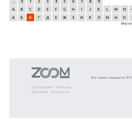
...
0
1
2
3
4
5
6
7
8
9
A
B
C
D
E
F
G
H
I
J
K
L
M
N
А
Б
В
Г
Д
Е
Ж
З
И
К
Л
М
Н
О
Мате
Next
Все права защищены ©19
Об издании
Реклама
Вакансии
Контакты