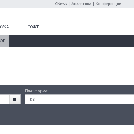
CNews
|
Аналитика
|
Конференции
АУКА
СОФТ
ЛОГ
.
Платформа:
DS