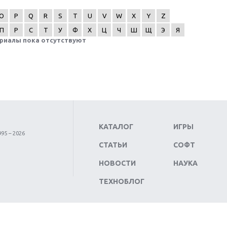
O
P
Q
R
S
T
U
V
W
X
Y
Z
П
Р
С
Т
У
Ф
Х
Ц
Ч
Ш
Щ
Э
Я
риалы пока отсутствуют
КАТАЛОГ
ИГРЫ
95 – 2026
СТАТЬИ
СОФТ
НОВОСТИ
НАУКА
ТЕХНОБЛОГ