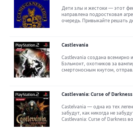
Дети злы и жестоки — этот фе
направлена подростковая агр
очередь. Привыкайте решать д
Castlevania
Castlevania создана всемирно 
Бэльмонт, охотников за вампи
смертоносным кнутом, отправл
Castlevania: Curse of Darkness
Castelvania — одна из тех леге
забудут, как никогда не забуд
Castlevania: Curse of Darkness 