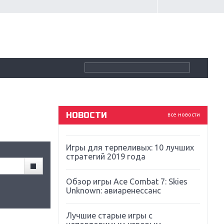
Крупнейшие релизы мая: Nintendo,
Microsoft и Sony
Новинки для Nintendo Switch:
Labo, South Park и ремастер Dark
Souls
God Of War: тотальный
перезапуск серии
НОВОСТИ
все новости
Far Cry 5: хвалить нельзя ругать
Игры для терпеливых: 10 лучших
стратегий 2019 года
Обзор игры Ace Combat 7: Skies
Unknown: авиаренессанс
Лучшие старые игры с