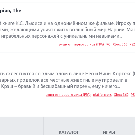
spian, The
 книге К.С. Льюиса и на одноимённом же фильме. Игроку 
лами, желающими уничтожить волшебный мир Нарнии. М
 играбельных персонажей с уникальными навыками...
экшн от первого лица (FPA)
PC
Xbox 360
PS2
пять схлестнутся со злым злом в лице Нео и Нины Кортекс (
 коварных проделок все местные животные мутировали в
Крэш – бравый и бесшабашный парень, ему ничего...
экшн от первого лица (FPA)
platformers
Xbox 360
PS
КАТАЛОГ
ИГРЫ