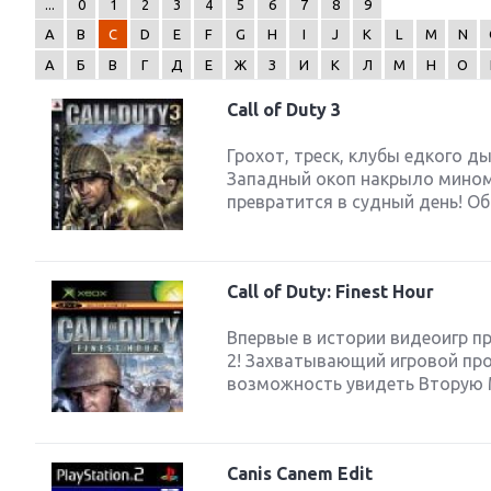
...
0
1
2
3
4
5
6
7
8
9
A
B
C
D
E
F
G
H
I
J
K
L
M
N
А
Б
В
Г
Д
Е
Ж
З
И
К
Л
М
Н
О
Call of Duty 3
Next
Грохот, треск, клубы едкого 
Западный окоп накрыло мином
превратится в судный день! О
Call of Duty: Finest Hour
Впервые в истории видеоигр пр
2! Захватывающий игровой про
возможность увидеть Вторую М
Canis Canem Edit