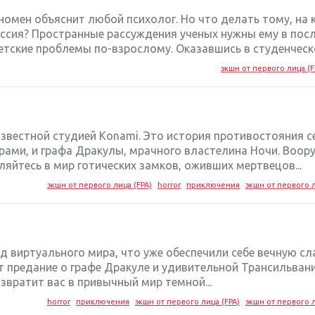
номен объяснит любой психолог. Но что делать тому, на 
ессия? Пространные рассуждения ученых нужны ему в по
етские проблемы по-взрослому. Оказавшись в студенческо
экшн от первого лица (F
известной студией Konami. Это история противостояния с
рами, и графа Дракулы, мрачного властелина Ночи. Воо
яйтесь в мир готических замков, оживших мертвецов...
экшн от первого лица (FPA)
horror
приключения
экшн от первого л
нд виртуального мира, что уже обеспечили себе вечную сла
ут предание о графе Дракуле и удивительной Трансильвани
возвратит вас в привычный мир темной...
horror
приключения
экшн от первого лица (FPA)
экшн от первого л