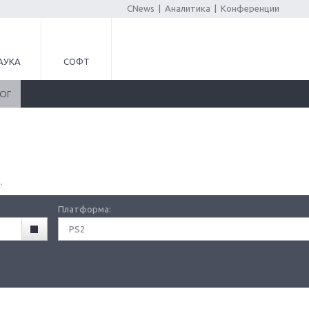
CNews
|
Аналитика
|
Конференции
АУКА
СОФТ
ЛОГ
.
Платформа:
PS2