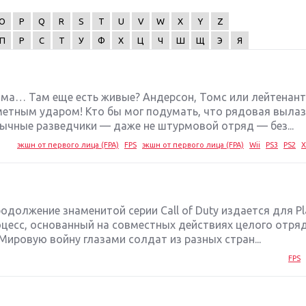
O
P
Q
R
S
T
U
V
W
X
Y
Z
П
Р
С
Т
У
Ф
Х
Ц
Ч
Ш
Щ
Э
Я
дыма… Там еще есть живые? Андерсон, Томс или лейтенант
етным ударом! Кто бы мог подумать, что рядовая вылаз
бычные разведчики — даже не штурмовой отряд — без...
экшн от первого лица (FPA)
FPS
экшн от первого лица (FPA)
Wii
PS3
PS2
X
одолжение знаменитой серии Call of Duty издается для Pl
цесс, основанный на совместных действиях целого отряд
ировую войну глазами солдат из разных стран...
FPS