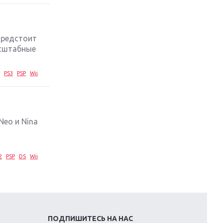
стратегий 2019 года
Обзор игры Ace Combat 7: Skies
Unknown: авиаренессанс
предстоит
асштабные
Лучшие старые игры с
неповторимым игровым
PS3
PSP
Wii
процессом
Топ-10 лучших игр 2018 года:
выбор ZOOM
Neo и Nina
2
PSP
DS
Wii
ПОДПИШИТЕСЬ НА НАС