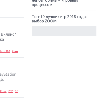
неповторимым игровым
процессом
Топ-10 лучших игр 2018 года:
выбор ZOOM
Обзор Red Dead Redemption 2:
 Вилинс?
действительно игра года?
ка
Первый в России обзор игры
box 360
Xbox
Starlink: Battle For Atlas
Обзор игры Forza Horizon 4:
вершина эволюции
ayStation
а,
Две важных новинки для
консолей: Spider-Man и Divinity
Original Sin 2
Xbox
PS2
GC
Три крупных релиза для
гибридной консоли Switch