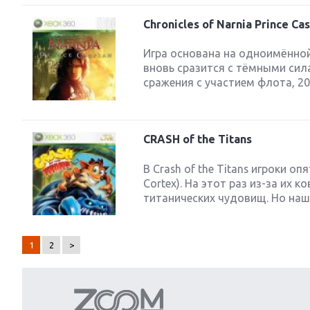
Chronicles of Narnia Prince Ca
Игра основана на одноимённой
вновь сразится с тёмными си
сражения с участием флота, 20
CRASH of the Titans
В Crash of the Titans игроки о
Cortex). На этот раз из-за их
титанических чудовищ. Но наш 
1
2
>