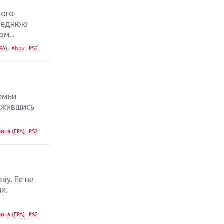
кого
Обзор игры The Crew 2: покорение
следнюю
Америки
м...
PA)
Xbox
PS2
Важнейшие анонсы E3 2018
Крупнейшие релизы мая: Nintendo,
Microsoft и Sony
емьи
ружившись
Новинки для Nintendo Switch:
Labo, South Park и ремастер Dark
ица (FPA)
PS2
Souls
God Of War: тотальный
перезапуск серии
ву. Ее не
и.
Far Cry 5: хвалить нельзя ругать
ица (FPA)
PS2
Игры для терпеливых: 10 лучших