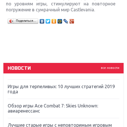
по уровням игры, стимулируют на повторное
погружение в сумрачный мир Castlevania.
Крупнейшие релизы мая: Nintendo, Microsoft и
Поделиться…
Sony
Новинки для Nintendo Switch: Labo, South Park и
ремастер Dark Souls
God Of War: тотальный перезапуск серии
НОВОСТИ
все новости
Far Cry 5: хвалить нельзя ругать
Игры для терпеливых: 10 лучших стратегий 2019
года
Обзор игры Ace Combat 7: Skies Unknown:
авиаренессанс
Лучшие старые игры с неповторимым игровым