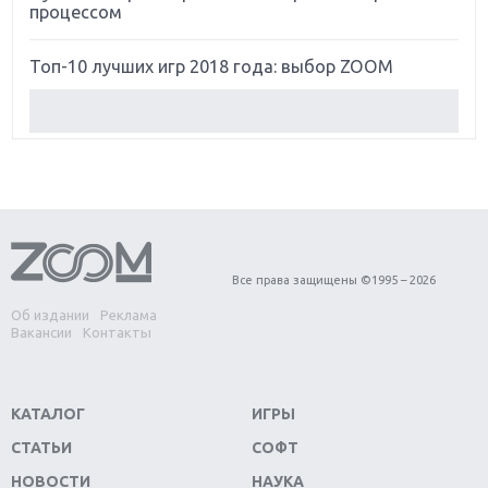
процессом
Топ-10 лучших игр 2018 года: выбор ZOOM
Обзор Red Dead Redemption 2: действительно
игра года?
Первый в России обзор игры Starlink: Battle For
Atlas
Обзор игры Forza Horizon 4: вершина эволюции
Все права защищены ©1995 – 2026
Об издании
Реклама
Две важных новинки для консолей: Spider-Man и
Вакансии
Контакты
Divinity Original Sin 2
Три крупных релиза для гибридной консоли
КАТАЛОГ
ИГРЫ
Switch
СТАТЬИ
СОФТ
Обзор игры The Crew 2: покорение Америки
НОВОСТИ
НАУКА