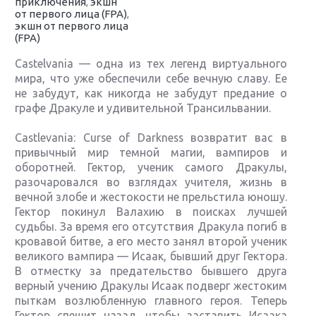
приключения
,
экшн
от первого лица (FPA)
,
экшн от первого лица
(FPA)
Castelvania — одна из тех легенд виртуального
мира, что уже обеспечили себе вечную славу. Ее
не забудут, как никогда не забудут предание о
графе Дракуле и удивительной Трансильвании.
Castlevania: Curse of Darkness возвратит вас в
привычный мир темной магии, вампиров и
оборотней. Гектор, ученик самого Дракулы,
разочаровался во взглядах учителя, жизнь в
вечной злобе и жестокости не прельстила юношу.
Гектор покинул Валахию в поисках лучшей
судьбы. За время его отсутствия Дракула погиб в
кровавой битве, а его место занял второй ученик
великого вампира — Исаак, бывший друг Гектора.
В отместку за предательство бывшего друга
верный учению Дракулы Исаак подверг жестоким
пыткам возлюбленную главного героя. Теперь
Гектор спешит назад, чтобы заставить Исаака