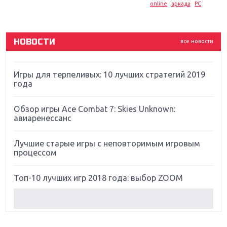
online
аркада
PC
God Of War: тотальный перезапуск серии
НОВОСТИ
все новости
Far Cry 5: хвалить нельзя ругать
Игры для терпеливых: 10 лучших стратегий 2019
года
Обзор игры Ace Combat 7: Skies Unknown:
авиаренессанс
Лучшие старые игры с неповторимым игровым
процессом
Топ-10 лучших игр 2018 года: выбор ZOOM
Обзор Red Dead Redemption 2: действительно
игра года?