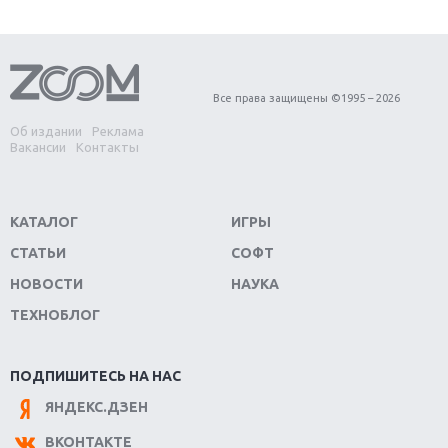
Первый в России обзор игры Starlink: Battle For
Atlas
Обзор игры Forza Horizon 4: вершина эволюции
Все права защищены ©1995 – 2026
Об издании
Реклама
Две важных новинки для консолей: Spider-Man и
Вакансии
Контакты
Divinity Original Sin 2
Три крупных релиза для гибридной консоли
КАТАЛОГ
ИГРЫ
Switch
СТАТЬИ
СОФТ
Обзор игры The Crew 2: покорение Америки
НОВОСТИ
НАУКА
ТЕХНОБЛОГ
Важнейшие анонсы E3 2018
Крупнейшие релизы мая: Nintendo, Microsoft и
ПОДПИШИТЕСЬ НА НАС
Sony
ЯНДЕКС.ДЗЕН
Новинки для Nintendo Switch: Labo, South Park и
ВКОНТАКТЕ