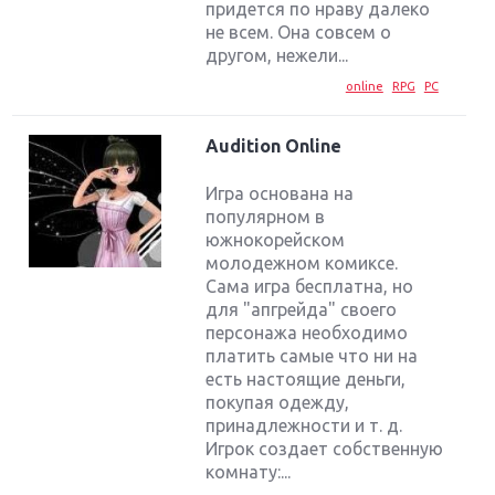
придется по нраву далеко
не всем. Она совсем о
другом, нежели...
online
RPG
PC
Audition Online
Игра основана на
популярном в
южнокорейском
молодежном комиксе.
Сама игра бесплатна, но
для "апгрейда" своего
персонажа необходимо
платить самые что ни на
есть настоящие деньги,
Крупнейшие релизы мая: Nintendo, Microsoft и
покупая одежду,
Sony
принадлежности и т. д.
Игрок создает собственную
Новинки для Nintendo Switch: Labo, South Park и
комнату:...
ремастер Dark Souls