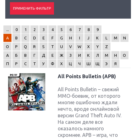
...
0
1
2
3
4
5
6
7
8
9
A
B
C
D
E
F
G
H
I
J
K
L
M
N
O
P
Q
R
S
T
U
V
W
X
Y
Z
А
Б
В
Г
Д
Е
Ж
З
И
К
Л
М
Н
О
П
Р
С
Т
У
Ф
Х
Ц
Ч
Ш
Щ
Э
Я
All Points Bulletin (APB)
All Points Bulletin – свежий
MMO-боевик, от которого
многие ошибочно ждали
нечто, вроде онлайновой
версии Grand Theft Auto IV.
На самом деле все
оказалось намного
скромнее. АРВ – игра, что