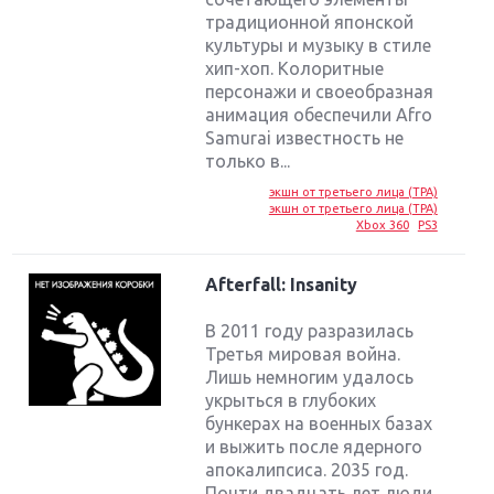
традиционной японской
культуры и музыку в стиле
хип-хоп. Колоритные
персонажи и своеобразная
анимация обеспечили Afro
Samurai известность не
только в...
экшн от третьего лица (TPA)
экшн от третьего лица (TPA)
Xbox 360
PS3
Afterfall: Insanity
В 2011 году разразилась
Третья мировая война.
Лишь немногим удалось
укрыться в глубоких
бункерах на военных базах
и выжить после ядерного
апокалипсиса. 2035 год.
Почти двадцать лет люди