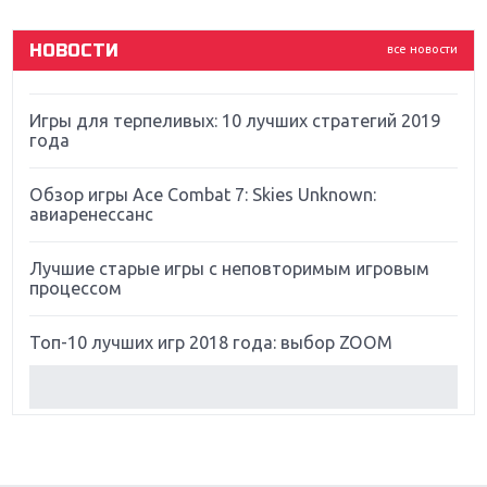
God Of War: тотальный перезапуск серии
НОВОСТИ
все новости
Far Cry 5: хвалить нельзя ругать
Игры для терпеливых: 10 лучших стратегий 2019
года
Обзор игры Ace Combat 7: Skies Unknown:
авиаренессанс
Лучшие старые игры с неповторимым игровым
процессом
Топ-10 лучших игр 2018 года: выбор ZOOM
Обзор Red Dead Redemption 2: действительно
игра года?
Первый в России обзор игры Starlink: Battle For