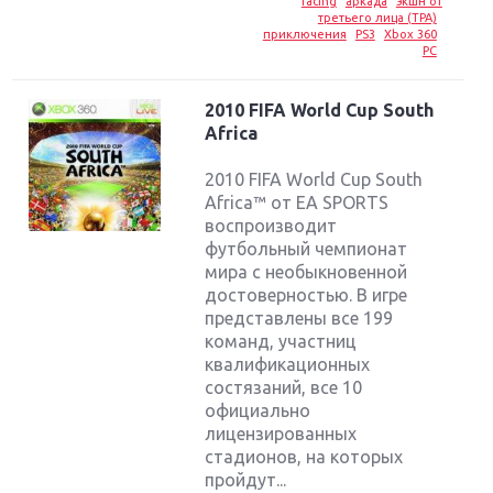
racing
аркада
экшн от
третьего лица (TPA)
приключения
PS3
Xbox 360
PC
2010 FIFA World Cup South
Africa
2010 FIFA World Cup South
Africa™ от EA SPORTS
воспроизводит
футбольный чемпионат
мира с необыкновенной
достоверностью. В игре
представлены все 199
команд, участниц
квалификационных
состязаний, все 10
официально
лицензированных
стадионов, на которых
пройдут...