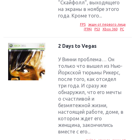
"Скайфолл", выходящего
на экраны в ноябре этого
года. Кроме того...
FPS
экшн от первого лица
(FPA)
PS3
Xbox 360
PC
2 Days to Vegas
У Винни проблема… Он
только что вышел из Нью-
Йоркской тюрьмы Рикерс,
после того, как отсидел
три года. И сразу же
обнаружил, что его мечты
о счастливой и
безмятежной жизни,
настоящей работе, доме, в
котором ждет его
женщина, закончились
вместе с его...