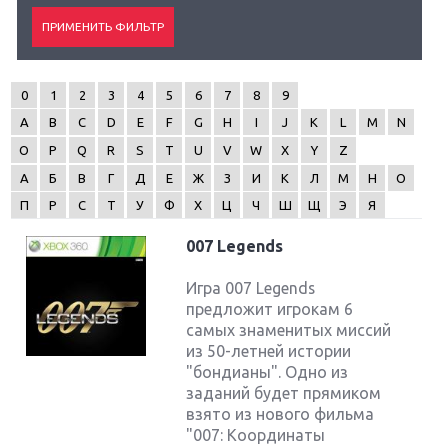
0
1
2
3
4
5
6
7
8
9
A
B
C
D
E
F
G
H
I
J
K
L
M
N
O
P
Q
R
S
T
U
V
W
X
Y
Z
А
Б
В
Г
Д
Е
Ж
З
И
К
Л
М
Н
О
П
Р
С
Т
У
Ф
Х
Ц
Ч
Ш
Щ
Э
Я
007 Legends
Игра 007 Legends
предложит игрокам 6
самых знаменитых миссий
из 50-летней истории
"бондианы". Одно из
заданий будет прямиком
взято из нового фильма
"007: Координаты