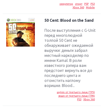
симулятор
спорт
PSP
PS3
Xbox 360
Mobile
50 Cent: Blood on the Sand
После выступления с G-Unit
перед многолюдной
толпой 50 Cent не
обнаруживает ожидаемой
выручки: деньги забрал
местный наркодилер по
имени Kamal. В роли
известного рэпера вам
предстоит вернуть все до
последнего цента и
отомстить наглому
воришке. Blood...
шутер от третьего лица (TPS)
экшн от третьего лица (TPA)
PS3
Xbox 360