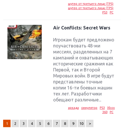
шутер от третьего лица (TPS)
шутер от третьего лица (TPS)
PS3
PC
Air Conflicts: Secret Wars
Игрокам будет предложено
поучаствовать 48-ми
миссиях, разделенных на 7
кампаний и охватывающих
исторические сражения как
Первой, так и Второй
Мировых войн. В игре будут
представлены точные
копии 16-ти боевых машин
Крупнейшие релизы мая: Nintendo, Microsoft и
тех лет. Разработчики
Sony
обещают различные...
аркада
симулятор
PS3
Xbox
Новинки для Nintendo Switch: Labo, South Park и
360
PC
ремастер Dark Souls
1
2
3
4
5
6
7
8
9
10
>