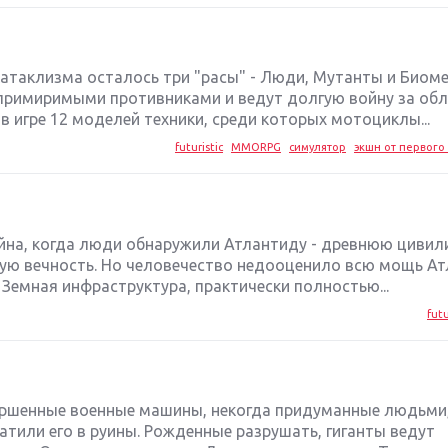
катаклизма осталось три "расы" - Люди, Мутанты и Биоме
епримиримыми противниками и ведут долгую войну за об
в игре 12 моделей техники, среди которых мотоциклы...
futuristic
MMORPG
симулятор
экшн от первого 
йна, когда люди обнаружили Атлантиду - древнюю цивил
лую вечность. Но человечество недооценило всю мощь Ат
 Земная инфраструктура, практически полностью...
futu
ршенные военные машины, некогда придуманные людьми,
атили его в руины. Рожденные разрушать, гиганты ведут