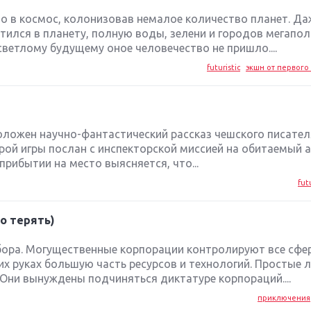
ло в космос, колонизовав немалое количество планет. Да
тился в планету, полную воды, зелени и городов мегапол
светлому будущему оное человечество не пришло....
futuristic
экшн от первого 
положен научно-фантастический рассказ чешского писате
герой игры послан с инспекторской миссией на обитаемый а
прибытии на место выясняется, что...
fut
го терять)
бора. Могущественные корпорации контролируют все сфе
х руках большую часть ресурсов и технологий. Простые 
 Они вынуждены подчиняться диктатуре корпораций....
приключения