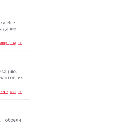
стратегий 2019 года
Обзор игры Ace Combat 7: Skies
Unknown: авиаренессанс
хи. Все
ладание
Лучшие старые игры с
неповторимым игровым
лица (FPA)
PC
процессом
Топ-10 лучших игр 2018 года:
выбор ZOOM
изацию,
лантов, их
ristic
RTS
PC
 - обрели