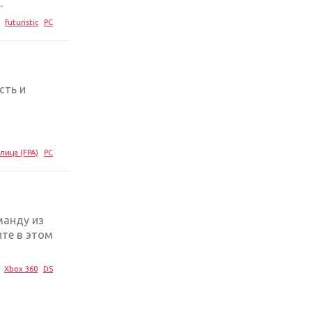
.
futuristic
PC
сть и
лица (FPA)
PC
манду из
те в этом
Xbox 360
DS