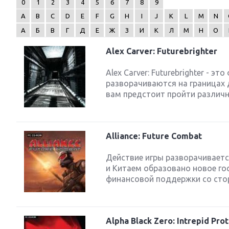
0
1
2
3
4
5
6
7
8
9
A
B
C
D
E
F
G
H
I
J
K
L
M
N
А
Б
В
Г
Д
Е
Ж
З
И
К
Л
М
Н
О
Alex Carver: Futurebrighter
Next
Alex Carver: Futurebrighter - 
разворачиваются на границах д
вам предстоит пройти различн
Alliance: Future Combat
Действие игры разворачиваетс
и Китаем образовано новое гос
финансовой поддержки со стор
Alpha Black Zero: Intrepid Pro