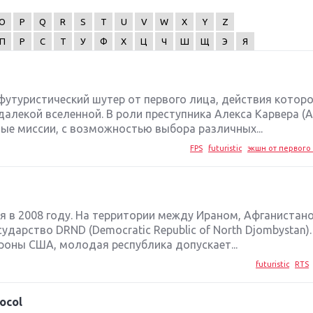
O
P
Q
R
S
T
U
V
W
X
Y
Z
П
Р
С
Т
У
Ф
Х
Ц
Ч
Ш
Щ
Э
Я
это футуристический шутер от первого лица, действия котор
алекой вселенной. В роли преступника Алекса Карвера (Al
ые миссии, с возможностью выбора различных...
FPS
futuristic
экшн от первого 
я в 2008 году. На территории между Ираном, Афганистан
ударство DRND (Democratic Republic of North Djombystan).
оны США, молодая республика допускает...
futuristic
RTS
tocol