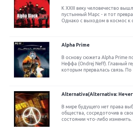
К XXIII веку человечество выш
пустынный Марс - и тот превра
Однако с выходом в космос к 
Alpha Prime
В основу сюжета Alpha Prime 
Неффа (Ondrej Neff). Главный 
которым прервалась связь. По 
Alternativa(Alternativa: Нече
В мире будущего нет права вы
общества, сосредоточив в свои
состоянии что-либо изменить.