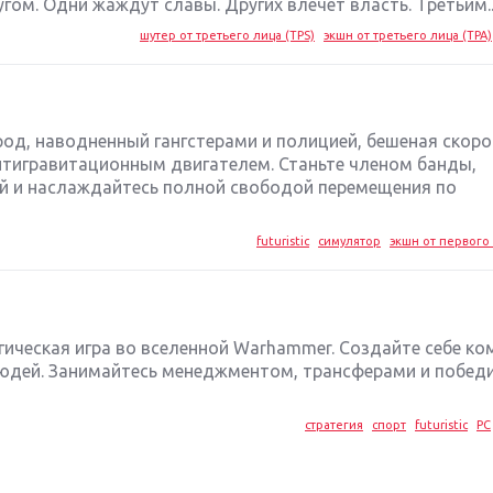
гом. Одни жаждут славы. Других влечет власть. Третьим..
шутер от третьего лица (TPS)
экшн от третьего лица (TPA)
од, наводненный гангстерами и полицией, бешеная скоро
нтигравитационным двигателем. Станьте членом банды,
 и наслаждайтесь полной свободой перемещения по
futuristic
симулятор
экшн от первого 
ическая игра во вселенной Warhammer. Создайте себе ко
людей. Занимайтесь менеджментом, трансферами и победи
стратегия
спорт
futuristic
PC