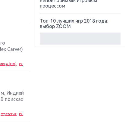
неповторимым игровым
процессом
Топ-10 лучших игр 2018 года:
выбор ZOOM
Обзор Red Dead Redemption 2:
ого
действительно игра года?
ex Carver)
Первый в России обзор игры
лица (FPA)
PC
Starlink: Battle For Atlas
Обзор игры Forza Horizon 4:
вершина эволюции
ом, Индией
 В поисках
Две важных новинки для
консолей: Spider-Man и Divinity
Original Sin 2
стратегия
PC
Три крупных релиза для
гибридной консоли Switch