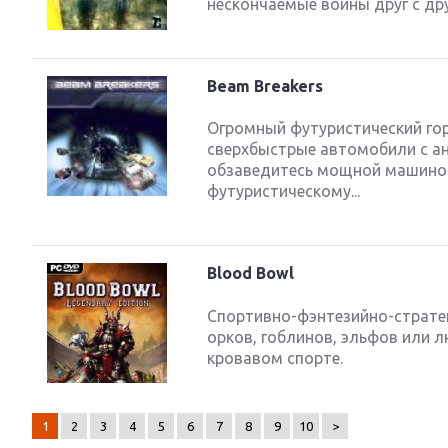
нескончаемые войны друг с дру
Beam Breakers
Огромный футуристический гор
сверхбыстрые автомобили с а
обзаведитесь мощной машиной
футуристическому...
Blood Bowl
Спортивно-фэнтезийно-стратег
орков, гоблинов, эльфов или 
кровавом спорте.
1
2
3
4
5
6
7
8
9
10
>