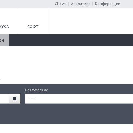
CNews
|
Аналитика
|
Конференции
АУКА
СОФТ
ЛОГ
.
Платформа:
---