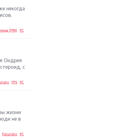
же некогда
Обзор игры The Crew 2: покорение
исов.
Америки
лица (FPA)
PC
Важнейшие анонсы E3 2018
Крупнейшие релизы мая: Nintendo,
Microsoft и Sony
ля Ондрея
стероид, с
Новинки для Nintendo Switch:
Labo, South Park и ремастер Dark
uristic
FPS
PC
Souls
God Of War: тотальный
перезапуск серии
ры жизни
люди не в
Far Cry 5: хвалить нельзя ругать
futuristic
PC
Игры для терпеливых: 10 лучших