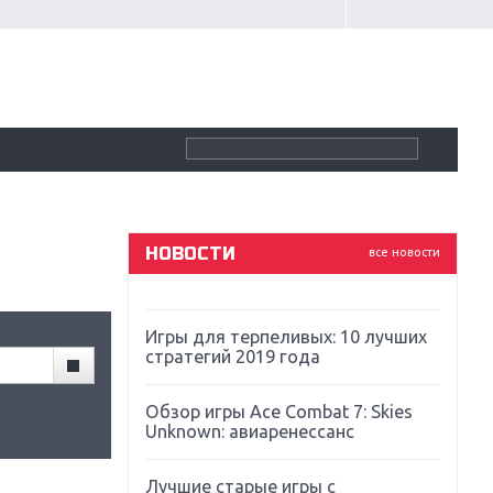
Крупнейшие релизы мая: Nintendo,
Microsoft и Sony
Новинки для Nintendo Switch:
Labo, South Park и ремастер Dark
Souls
God Of War: тотальный
перезапуск серии
НОВОСТИ
все новости
Far Cry 5: хвалить нельзя ругать
Игры для терпеливых: 10 лучших
стратегий 2019 года
Обзор игры Ace Combat 7: Skies
Unknown: авиаренессанс
Лучшие старые игры с