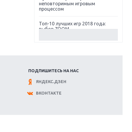
неповторимым игровым
процессом
Топ-10 лучших игр 2018 года:
выбор ZOOM
Обзор Red Dead Redemption 2:
действительно игра года?
Первый в России обзор игры
Starlink: Battle For Atlas
ПОДПИШИТЕСЬ НА НАС
ЯНДЕКС.ДЗЕН
Обзор игры Forza Horizon 4:
вершина эволюции
ВКОНТАКТЕ
Две важных новинки для
консолей: Spider-Man и Divinity
Original Sin 2
Три крупных релиза для