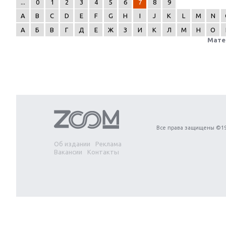
...
0
1
2
3
4
5
6
7
8
9
A
B
C
D
E
F
G
H
I
J
K
L
M
N
А
Б
В
Г
Д
Е
Ж
З
И
К
Л
М
Н
О
Мате
Next
Все права защищены ©19
Об издании
Реклама
Вакансии
Контакты