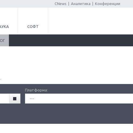
CNews
|
Аналитика
|
Конференции
АУКА
СОФТ
ЛОГ
.
Платформа:
---