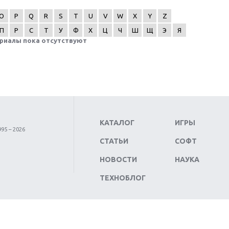
O
P
Q
R
S
T
U
V
W
X
Y
Z
П
Р
С
Т
У
Ф
Х
Ц
Ч
Ш
Щ
Э
Я
риалы пока отсутствуют
КАТАЛОГ
ИГРЫ
95 – 2026
СТАТЬИ
СОФТ
НОВОСТИ
НАУКА
ТЕХНОБЛОГ