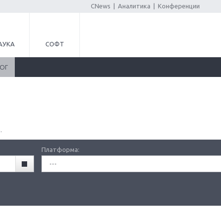
CNews
|
Аналитика
|
Конференции
АУКА
СОФТ
ЛОГ
.
Платформа:
---