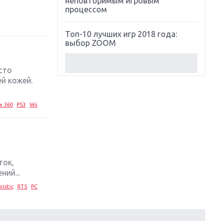
неповторимым игровым
процессом
Топ-10 лучших игр 2018 года:
выбор ZOOM
Обзор Red Dead Redemption 2:
сто
действительно игра года?
й кожей.
Первый в России обзор игры
x 360
PS3
Wii
Starlink: Battle For Atlas
Обзор игры Forza Horizon 4:
вершина эволюции
ток,
Две важных новинки для
ий...
консолей: Spider-Man и Divinity
Original Sin 2
ristic
RTS
PC
Три крупных релиза для
гибридной консоли Switch