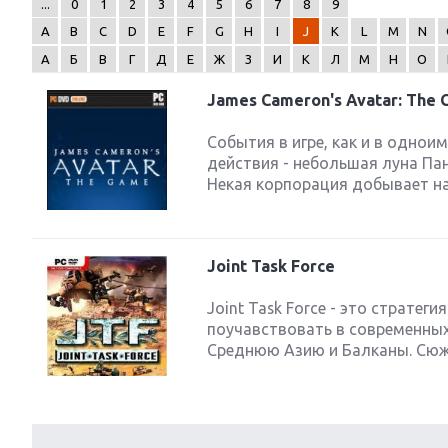
...
0
1
2
3
4
5
6
7
8
9
A
B
C
D
E
F
G
H
I
J
K
L
M
N
А
Б
В
Г
Д
Е
Ж
З
И
К
Л
М
Н
О
James Cameron's Avatar: The
Next
События в игре, как и в одно
действия - небольшая луна Па
Некая корпорация добывает на 
Joint Task Force
Joint Task Force - это страте
поучавствовать в современных
Среднюю Азию и Балканы. Сюжет