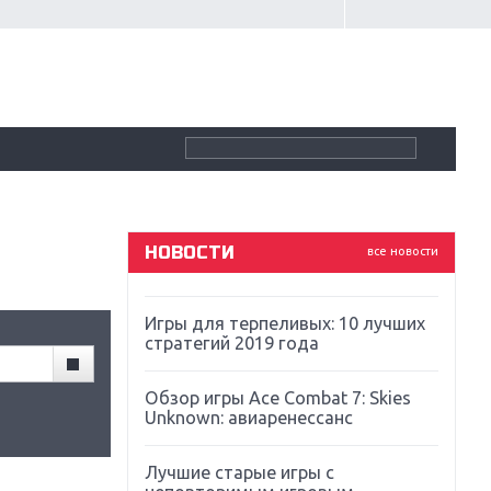
Крупнейшие релизы мая: Nintendo,
Microsoft и Sony
Новинки для Nintendo Switch:
Labo, South Park и ремастер Dark
Souls
God Of War: тотальный
перезапуск серии
НОВОСТИ
все новости
Far Cry 5: хвалить нельзя ругать
Игры для терпеливых: 10 лучших
стратегий 2019 года
Обзор игры Ace Combat 7: Skies
Unknown: авиаренессанс
Лучшие старые игры с