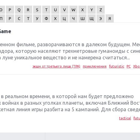
O
P
Q
R
S
T
U
V
W
X
Y
Z
П
Р
С
Т
У
Ф
Х
Ц
Ч
Ш
Щ
Э
Я
 Game
именном фильме, разворачиваются в далеком будущем. Ме
ндора, которую населяют трехметровые гуманоиды с сине
луне уникальное вещество и не намерена считаться...
экшн от третьего лица (TPA)
приключения
futuristic
PC
Xbo
гия в реальном времени, в которой нам будет предложено
 войнах в разных уголках планеты, включая Ближний Вос
ная линия игры разбита на 5 кампаний. Для сбора сведен
tactical
futu