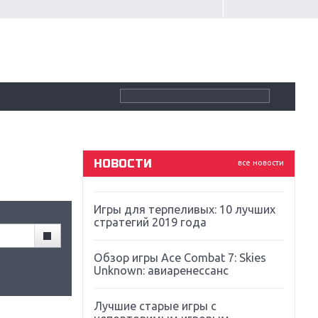
Крупнейшие релизы мая: Nintendo,
Microsoft и Sony
Новинки для Nintendo Switch:
Labo, South Park и ремастер Dark
Souls
God Of War: тотальный
перезапуск серии
НОВОСТИ
все новости
Far Cry 5: хвалить нельзя ругать
Игры для терпеливых: 10 лучших
стратегий 2019 года
Обзор игры Ace Combat 7: Skies
Unknown: авиаренессанс
Лучшие старые игры с