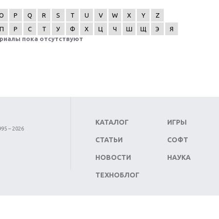
O
P
Q
R
S
T
U
V
W
X
Y
Z
П
Р
С
Т
У
Ф
Х
Ц
Ч
Ш
Щ
Э
Я
риалы пока отсутствуют
КАТАЛОГ
ИГРЫ
95 – 2026
СТАТЬИ
СОФТ
НОВОСТИ
НАУКА
ТЕХНОБЛОГ