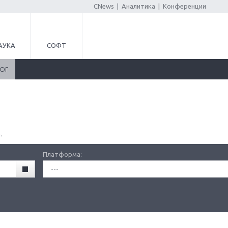
CNews
|
Аналитика
|
Конференции
АУКА
СОФТ
ЛОГ
.
Платформа:
---