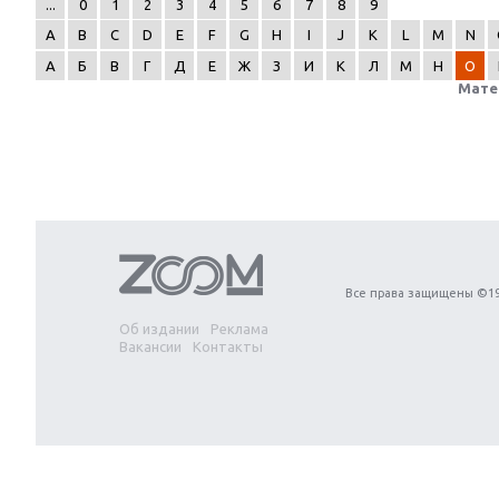
...
0
1
2
3
4
5
6
7
8
9
A
B
C
D
E
F
G
H
I
J
K
L
M
N
А
Б
В
Г
Д
Е
Ж
З
И
К
Л
М
Н
О
Мате
Next
Все права защищены ©19
Об издании
Реклама
Вакансии
Контакты