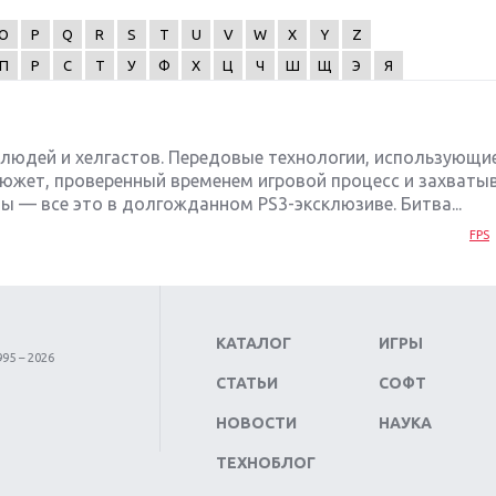
O
P
Q
R
S
T
U
V
W
X
Y
Z
П
Р
С
Т
У
Ф
Х
Ц
Ч
Ш
Щ
Э
Я
людей и хелгастов. Передовые технологии, использующи
 сюжет, проверенный временем игровой процесс и захват
 — все это в долгожданном PS3-эксклюзиве. Битва...
FPS
КАТАЛОГ
ИГРЫ
95 – 2026
СТАТЬИ
СОФТ
НОВОСТИ
НАУКА
ТЕХНОБЛОГ