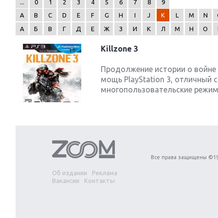
...
0
1
2
3
4
5
6
7
8
9
A
B
C
D
E
F
G
H
I
J
K
L
M
N
А
Б
В
Г
Д
Е
Ж
З
И
К
Л
М
Н
О
Killzone 3
Next
Продолжение истории о войне 
мощь PlayStation 3, отличный
многопользовательские режимы
Все права защищены ©19
Об издании
Реклама
Вакансии
Контакты