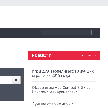
Крупнейшие релизы мая: Nintendo,
Microsoft и Sony
Новинки для Nintendo Switch:
Labo, South Park и ремастер Dark
Souls
God Of War: тотальный
перезапуск серии
НОВОСТИ
все новости
Far Cry 5: хвалить нельзя ругать
Игры для терпеливых: 10 лучших
стратегий 2019 года
Обзор игры Ace Combat 7: Skies
Unknown: авиаренессанс
Лучшие старые игры с