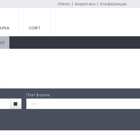
CNews
|
Аналитика
|
Конференции
АУКА
СОФТ
ЛОГ
.
Платформа:
---