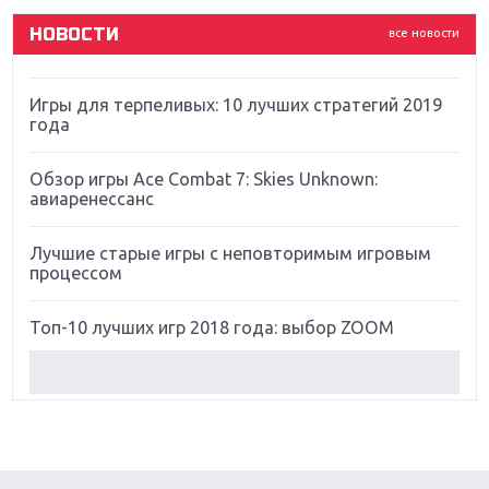
НОВОСТИ
все новости
Far Cry 5: хвалить нельзя ругать
Игры для терпеливых: 10 лучших стратегий 2019
года
Обзор игры Ace Combat 7: Skies Unknown:
авиаренессанс
Лучшие старые игры с неповторимым игровым
процессом
Топ-10 лучших игр 2018 года: выбор ZOOM
Обзор Red Dead Redemption 2: действительно
игра года?
Первый в России обзор игры Starlink: Battle For
Atlas