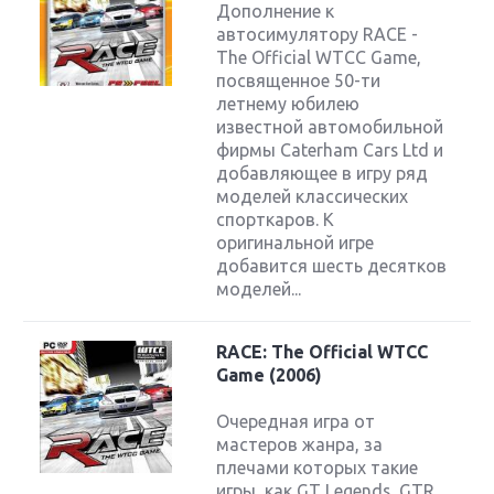
Дополнение к
автосимулятору RACE -
The Official WTCC Game,
посвященное 50-ти
летнему юбилею
известной автомобильной
фирмы Caterham Cars Ltd и
добавляющее в игру ряд
моделей классических
спорткаров. К
оригинальной игре
добавится шесть десятков
моделей...
RACE: The Official WTCC
Game (2006)
Очередная игра от
мастеров жанра, за
плечами которых такие
игры, как GT Legends, GTR