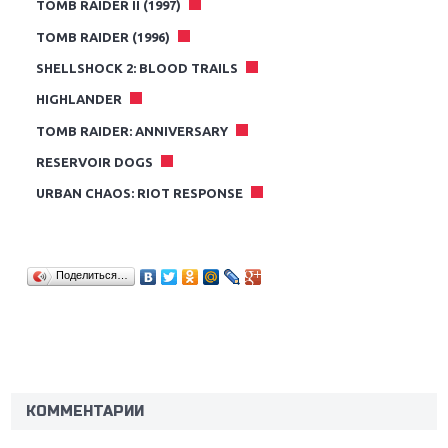
TOMB RAIDER II (1997)
TOMB RAIDER (1996)
SHELLSHOCK 2: BLOOD TRAILS
HIGHLANDER
TOMB RAIDER: ANNIVERSARY
RESERVOIR DOGS
URBAN CHAOS: RIOT RESPONSE
Поделиться…
Крупнейшие релизы мая: Nintendo, Microsoft и
Sony
Новинки для Nintendo Switch: Labo, South Park и
ремастер Dark Souls
КОММЕНТАРИИ
God Of War: тотальный перезапуск серии