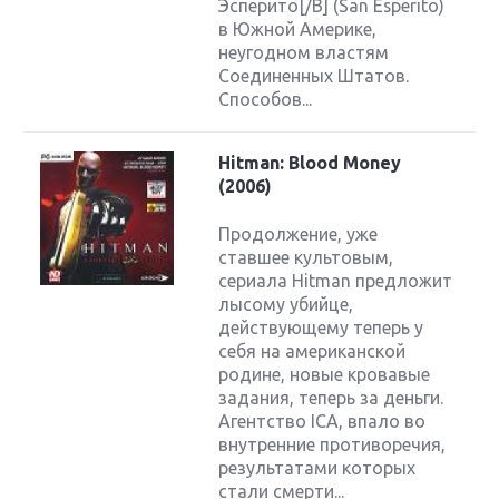
Эсперито[/B] (San Esperito)
в Южной Америке,
неугодном властям
Соединенных Штатов.
Способов...
Hitman: Blood Money
(2006)
Продолжение, уже
ставшее культовым,
сериала Hitman предложит
лысому убийце,
действующему теперь у
себя на американской
родине, новые кровавые
задания, теперь за деньги.
Агентство ICA, впало во
внутренние противоречия,
результатами которых
стали смерти...