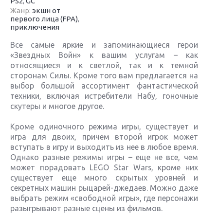
PS2
,
GC
Жанр:
экшн от
первого лица (FPA)
,
приключения
Все самые яркие и запоминающиеся герои
«Звездных Войн» к вашим услугам – как
относящиеся и к светлой, так и к темной
сторонам Силы. Кроме того вам предлагается на
выбор большой ассортимент фантастической
техники, включая истребители Набу, гоночные
скутеры и многое другое.
Кроме одиночного режима игры, существует и
игра для двоих, причем второй игрок может
вступать в игру и выходить из нее в любое время.
Однако разные режимы игры – еще не все, чем
может порадовать LEGO Star Wars, кроме них
существует еще много скрытых уровней и
секретных машин рыцарей-джедаев. Можно даже
выбрать режим «свободной игры», где персонажи
разыгрывают разные сцены из фильмов.