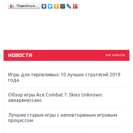
Крупнейшие релизы мая: Nintendo, Microsoft и
Поделиться…
Sony
Новинки для Nintendo Switch: Labo, South Park и
ремастер Dark Souls
God Of War: тотальный перезапуск серии
НОВОСТИ
все новости
Far Cry 5: хвалить нельзя ругать
Игры для терпеливых: 10 лучших стратегий 2019
года
Обзор игры Ace Combat 7: Skies Unknown:
авиаренессанс
Лучшие старые игры с неповторимым игровым
процессом