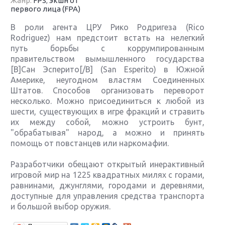
Жанр:
FPS
,
экшн от
первого лица (FPA)
В роли агента ЦРУ Рико Родригеза (Rico
Rodriguez) нам предстоит встать на нелегкий
путь борьбы с коррумпированным
правительством вымышленного государства
[B]Сан Эсперито[/B] (San Esperito) в Южной
Америке, неугодном властям Соединенных
Штатов. Способов организовать переворот
несколько. Можно присоединиться к любой из
шести, существующих в игре фракций и стравить
их между собой, можно устроить бунт,
"обрабатывая" народ, а можно и принять
помощь от повстанцев или наркомафии.
Разработчики обещают открытый инерактивный
игровой мир на 1225 квадратных милях с горами,
равнинами, джунглями, городами и деревнями,
доступные для управления средства транспорта
и большой выбор оружия.
Крупнейшие релизы мая: Nintendo, Microsoft и