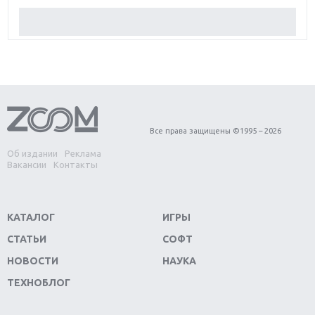
Обзор Red Dead Redemption 2: действительно
игра года?
Первый в России обзор игры Starlink: Battle For
Atlas
Обзор игры Forza Horizon 4: вершина эволюции
Все права защищены ©1995 – 2026
Об издании
Реклама
Две важных новинки для консолей: Spider-Man и
Вакансии
Контакты
Divinity Original Sin 2
Три крупных релиза для гибридной консоли
КАТАЛОГ
ИГРЫ
Switch
СТАТЬИ
СОФТ
Обзор игры The Crew 2: покорение Америки
НОВОСТИ
НАУКА
ТЕХНОБЛОГ
Важнейшие анонсы E3 2018