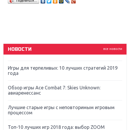
Поделиться…
Sony
Новинки для Nintendo Switch: Labo, South Park и
ремастер Dark Souls
God Of War: тотальный перезапуск серии
НОВОСТИ
все новости
Far Cry 5: хвалить нельзя ругать
Игры для терпеливых: 10 лучших стратегий 2019
года
Обзор игры Ace Combat 7: Skies Unknown:
авиаренессанс
Лучшие старые игры с неповторимым игровым
процессом
Топ-10 лучших игр 2018 года: выбор ZOOM