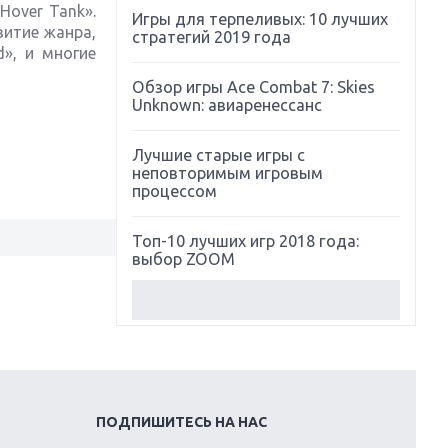
over Tank».
Игры для терпеливых: 10 лучших
витие жанра,
стратегий 2019 года
d», и многие
Обзор игры Ace Combat 7: Skies
Unknown: авиаренессанс
Лучшие старые игры с
неповторимым игровым
процессом
Топ-10 лучших игр 2018 года:
выбор ZOOM
Обзор Red Dead Redemption 2:
действительно игра года?
Первый в России обзор игры
Starlink: Battle For Atlas
ПОДПИШИТЕСЬ НА НАС
Обзор игры Forza Horizon 4: