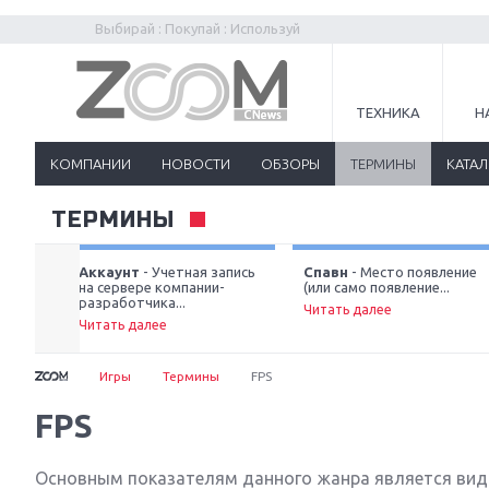
Выбирай : Покупай : Используй
ТЕХНИКА
Н
КОМПАНИИ
НОВОСТИ
ОБЗОРЫ
ТЕРМИНЫ
КАТА
ТЕРМИНЫ
вой
Аккаунт
- Учетная запись
Спавн
- Место появление
...
на сервере компании-
(или само появление...
разработчика...
Читать далее
Читать далее
Игры
Термины
FPS
FPS
Основным показателям данного жанра является вид о