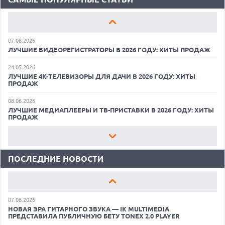
15.05.2026
ОБЗОР HUAWEI MATE 80 PRO: КАК СТАТЬ ФЛАГМАНОМ В 2026
ГОДУ?
07.08.2026
ЛУЧШИЕ ВИДЕОРЕГИСТРАТОРЫ В 2026 ГОДУ: ХИТЫ ПРОДАЖ
24.05.2026
ЛУЧШИЕ 4K-ТЕЛЕВИЗОРЫ ДЛЯ ДАЧИ В 2026 ГОДУ: ХИТЫ
ПРОДАЖ
06.08.2026
08.06.2026
ИИ-ПОИСК SHOPIFY УВЕЛИЧИЛ ТРАФИК И ПРОДАЖИ В ТРИ
ЛУЧШИЕ МЕДИАПЛЕЕРЫ И ТВ-ПРИСТАВКИ В 2026 ГОДУ: ХИТЫ
РАЗА
ПРОДАЖ
06.08.2026
22.05.2026
MOOVE ПРИВЛЕКЛА $250 МЛН ЧТОБЫ СТАТЬ КЛЮЧЕВЫМ
ЛУЧШИЕ ПОРТАТИВНЫЕ КОНСОЛИ С ВОЗМОЖНОСТЬЮ
ОПЕРАТОРОМ ИНДУСТРИИ РОБОТАКСИ
ПОДКЛЮЧЕНИЯ К ТЕЛЕВИЗОРУ: ВЫБОР ZOOM
ПОСЛЕДНИЕ НОВОСТИ
06.08.2026
11.06.2026
HUAWEI ПРЕДСТАВИЛА ПЛАНШЕТ MATEPAD PRO 2026
ВСЕГДА ПОД РУКОЙ: САМЫЕ ПОЛЕЗНЫЕ ГАДЖЕТЫ И
ТОЛЩИНОЙ 4,7 ММ И 12" OLED МАТРИЦЕЙ
ПРИСПОСОБЛЕНИЯ ДЛЯ ДОМА
07.08.2026
11.05.2026
НОВАЯ ЭРА ГИТАРНОГО ЗВУКА — IK MULTIMEDIA
КАК БЕСПЛАТНО РЕДАКТИРОВАТЬ ФОТОГРАФИИ С ПОМОЩЬЮ
ПРЕДСТАВИЛА ПУБЛИЧНУЮ БЕТУ TONEX 2.0 PLAYER
НЕЙРОСЕТЕЙ: ЛУЧШИЕ ПРИЛОЖЕНИЯ И СЕРВИСЫ