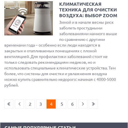
КЛИМАТИЧЕСКАЯ
ТЕХНИКА ДЛЯ ОЧИСТКИ
ВОЗДУХА: ВЫБОР ZOOM
Зимой и в начале весны риск
заболеть простудными
заболеваниями намного выше
по сравнению с другими
временами года – особенно если люди находятся в
закрытых и отапливаемых помещениях с плохой
вентиляцией. Для профилактики заболеваний стоит не
только следовать рекомендациям медиков, но и
использовать специальные климатические устройства. Тем
более, что системы для очистки и увлажнения воздуха
можно купить сравнительно недорого: начиная с 4000-5000
рублей.
18.06.2026
САМЫЕ ЛЕГКИЕ НОУТБУКИ С ДИСКРЕТНОЙ ГРАФИКОЙ: ВЫБОР
ZOOM
2
3
4
5
6
01.06.2026
9 ПОЛЕЗНЫХ ГАДЖЕТОВ В АВТОМОБИЛЬ ДЛЯ ПУТЕШЕСТВИЯ
ЛЕТОМ: ВЫБОР ZOOM
САМЫЕ ПОПУЛЯРНЫЕ СТАТЬИ