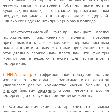
летучих газов и испарений (обычно такие есть в
кухонных
вытяжках) — он спасает при загазованном
воздухе, например, в квартирах рядом с дорогой.
Однако его надо менять примерно раз в полгода.
? Электростатический фильтр насыщает воздух
положительно заряженными ионами, которые
притягиваются к самым мелким твердым частицам
пыли и копоти и вместе с ними присоединяются к
отрицательно заряженным пластинам. Эти фильтры
моются раз в неделю и нужны для астматиков и
аллергиков.
?
HEPA-фильтр
с гофрированной текстурой больше
известен по пылесосам — в зависимости от класса он
улавливает разное количество частиц больше 0,3
микрон
(пыльцу
растений
, споры плесени и другие
аллергены) и его нужно периодически менять.
? Фотокаталитический фильтр считается самым
продвинутым за счет эффективности при