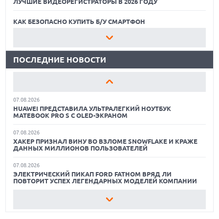
ЛУЧШИЕ ВИДЕОРЕГИСТРАТОРЫ В 2026 ГОДУ
07.08.2026
XENIUM ВЫПУСТИЛА КНОПОЧНЫЕ СМАРТФОНЫ С
ПОДДЕРЖКОЙ СЕТЕЙ 4G И ТЕХНОЛОГИЕЙ VOLTE
КАК БЕЗОПАСНО КУПИТЬ Б/У СМАРТФОН
07.08.2026
ЛУЧШИЕ АВТОНОМНЫЕ ГАЗОНОКОСИЛКИ В 2026 ГОДУ
ПРЕДСТАВЛЕНЫ НАУШНИКИ JBL С СЕНСОРНЫМ ЭКРАНОМ
НА КЕЙСЕ ДЛЯ УПРАВЛЕНИЯ МУЗЫКОЙ
ПОСЛЕДНИЕ НОВОСТИ
ЛУЧШИЕ ВИДЕОРЕГИСТРАТОРЫ В 2026 ГОДУ
07.08.2026
GOOGLE ПЕРЕИМЕНОВЫВАЕТ ФУНКЦИЮ ПОДСВЕТКИ
КАК БЕЗОПАСНО КУПИТЬ Б/У СМАРТФОН
КАМЕРЫ В СМАРТФОНАХ PIXEL 11 PRO
07.08.2026
ЛУЧШИЕ АВТОНОМНЫЕ ГАЗОНОКОСИЛКИ В 2026 ГОДУ
HUAWEI ПРЕДСТАВИЛА УЛЬТРАЛЕГКИЙ НОУТБУК
MATEBOOK PRO S С OLED-ЭКРАНОМ
ЛУЧШИЕ ВИДЕОРЕГИСТРАТОРЫ В 2026 ГОДУ
07.08.2026
ХАКЕР ПРИЗНАЛ ВИНУ ВО ВЗЛОМЕ SNOWFLAKE И КРАЖЕ
КАК БЕЗОПАСНО КУПИТЬ Б/У СМАРТФОН
ДАННЫХ МИЛЛИОНОВ ПОЛЬЗОВАТЕЛЕЙ
07.08.2026
ЭЛЕКТРИЧЕСКИЙ ПИКАП FORD FATHOM ВРЯД ЛИ
ПОВТОРИТ УСПЕХ ЛЕГЕНДАРНЫХ МОДЕЛЕЙ КОМПАНИИ
07.08.2026
OPENAI УБРАЛА ОГРАНИЧЕНИЯ НА ТЕКСТОВЫЕ ЧАТЫ ДЛЯ
ВСЕХ ПОЛЬЗОВАТЕЛЕЙ CHATGPT