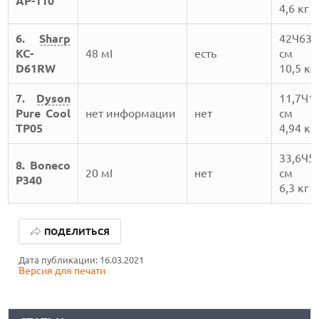
AP-110
4,6 кг
6.
Sharp
42Ч63,
KC-
48 мІ
есть
см
D61RW
10,5 кг
7.
Dyson
11,7Ч1
Pure Cool
нет информации
нет
см
TP05
4,94 кг
33,6Ч5
8. Boneco
20 мІ
нет
см
P340
6,3 кг
ЛУЧШИЕ АВТОНОМНЫЕ ГАЗОНОКОСИЛКИ В 2026 ГОДУ
ПОДЕЛИТЬСЯ
ЛУЧШИЕ ВИДЕОРЕГИСТРАТОРЫ В 2026 ГОДУ
Дата публикации: 16.03.2021
Версия для печати
КАК БЕЗОПАСНО КУПИТЬ Б/У СМАРТФОН
ЛУЧШИЕ АВТОНОМНЫЕ ГАЗОНОКОСИЛКИ В 2026 ГОДУ