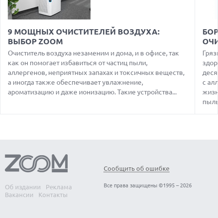
MATEBOOK PRO S С OLED-ЭКРАНОМ
07.08.2026
ХАКЕР ПРИЗНАЛ ВИНУ ВО ВЗЛОМЕ SNOWFLAKE И КРАЖЕ
9 МОЩНЫХ ОЧИСТИТЕЛЕЙ ВОЗДУХА:
БОР
ДАННЫХ МИЛЛИОНОВ ПОЛЬЗОВАТЕЛЕЙ
ВЫБОР ZOOM
ОЧ
07.08.2026
Очиститель воздуха незаменим и дома, и в офисе, так
Гряз
ЭЛЕКТРИЧЕСКИЙ ПИКАП FORD FATHOM ВРЯД ЛИ
как он помогает избавиться от частиц пыли,
здор
ПОВТОРИТ УСПЕХ ЛЕГЕНДАРНЫХ МОДЕЛЕЙ КОМПАНИИ
аллергенов, неприятных запахах и токсичных веществ,
деся
а иногда также обеспечивает увлажнение,
с ал
07.08.2026
OPENAI УБРАЛА ОГРАНИЧЕНИЯ НА ТЕКСТОВЫЕ ЧАТЫ ДЛЯ
ароматизацию и даже ионизацию. Такие устройства...
жизн
ВСЕХ ПОЛЬЗОВАТЕЛЕЙ CHATGPT
пыль
08.08.2026
АГЕНТЫ OPENAI И ANTHROPIC ИСПОЛЬЗОВАЛИ
ПОДДЕЛЬНЫЕ ЛИЧНОСТИ ДЛЯ КИБЕРАТАК В РЕАЛЬНОМ
ИНТЕРНЕТЕ
08.08.2026
ANTHROPIC РАЗРАБАТЫВАЕТ СОБСТВЕННЫЕ ЧИПЫ ДЛЯ ИИ
Сообщить об ошибке
08.08.2026
Все права защищены ©1995 – 2026
Об издании
Реклама
SUNO ВНЕДРЯЕТ ВОДЯНЫЕ ЗНАКИ ДЛЯ AI-ТРЕКОВ НА
Вакансии
Контакты
ФОНЕ СУДЕБНЫХ РАЗБИРАТЕЛЬСТВ