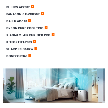
PHILIPS AC2887
PANASONIC F-VXR50R
BALLU AP-110
DYSON PURE COOL TP05
XIAOMI MI AIR PURIFIER PRO
KITFORT KT-2803
SHARP KC-D61RW
BONECO P340