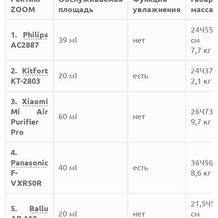
ZOOM
площадь
увлажнения
масса
24Ч55,
1.
Philips
39 мІ
нет
см
AC2887
7,7 кг
2.
Kitfort
24Ч37,
20 мІ
есть
KT-2803
2,1 кг
3.
Xiaomi
Mi Air
26Ч73,
60 мІ
нет
Purifier
9,7 кг
Pro
4.
Panasonic
36Ч56Ч
40 мІ
есть
F-
8,6 кг
VXR50R
21,5Ч5
5.
Ballu
20 мІ
нет
см