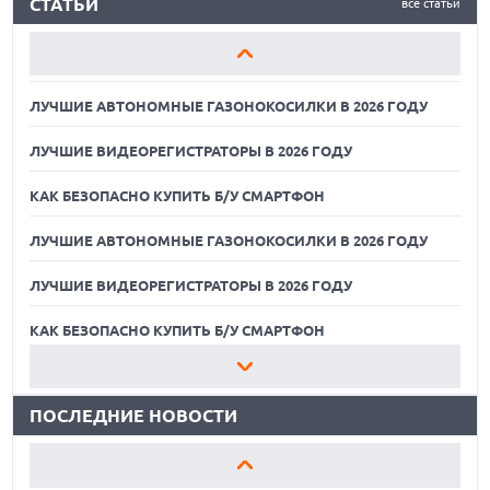
СТАТЬИ
все статьи
ЛУЧШИЕ ВИДЕОРЕГИСТРАТОРЫ В 2026 ГОДУ
КАК БЕЗОПАСНО КУПИТЬ Б/У СМАРТФОН
ЛУЧШИЕ АВТОНОМНЫЕ ГАЗОНОКОСИЛКИ В 2026 ГОДУ
ЛУЧШИЕ ВИДЕОРЕГИСТРАТОРЫ В 2026 ГОДУ
КАК БЕЗОПАСНО КУПИТЬ Б/У СМАРТФОН
ЛУЧШИЕ АВТОНОМНЫЕ ГАЗОНОКОСИЛКИ В 2026 ГОДУ
ЛУЧШИЕ ВИДЕОРЕГИСТРАТОРЫ В 2026 ГОДУ
07.08.2026
ХАКЕР ПРИЗНАЛ ВИНУ ВО ВЗЛОМЕ SNOWFLAKE И КРАЖЕ
ДАННЫХ МИЛЛИОНОВ ПОЛЬЗОВАТЕЛЕЙ
КАК БЕЗОПАСНО КУПИТЬ Б/У СМАРТФОН
07.08.2026
ЛУЧШИЕ АВТОНОМНЫЕ ГАЗОНОКОСИЛКИ В 2026 ГОДУ
ЭЛЕКТРИЧЕСКИЙ ПИКАП FORD FATHOM ВРЯД ЛИ
ПОВТОРИТ УСПЕХ ЛЕГЕНДАРНЫХ МОДЕЛЕЙ КОМПАНИИ
ПОСЛЕДНИЕ НОВОСТИ
ЛУЧШИЕ ВИДЕОРЕГИСТРАТОРЫ В 2026 ГОДУ
07.08.2026
OPENAI УБРАЛА ОГРАНИЧЕНИЯ НА ТЕКСТОВЫЕ ЧАТЫ ДЛЯ
КАК БЕЗОПАСНО КУПИТЬ Б/У СМАРТФОН
ВСЕХ ПОЛЬЗОВАТЕЛЕЙ CHATGPT