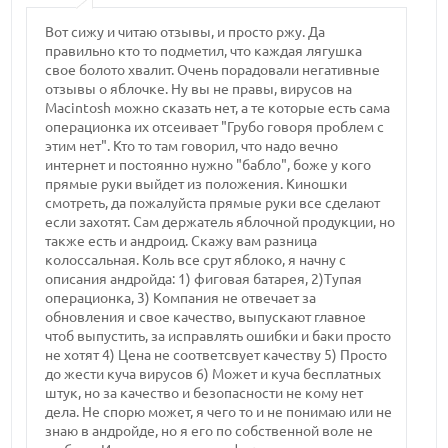
Вот сижу и читаю отзывы, и просто ржу. Да
правильно кто то подметил, что каждая лягушка
свое болото хвалит. Очень порадовали негативные
отзывы о яблочке. Ну вы не правы, вирусов на
Macintosh можно сказать нет, а те которые есть сама
операционка их отсеивает "Грубо говоря проблем с
этим нет". Кто то там говорил, что надо вечно
интернет и постоянно нужно "бабло", боже у кого
прямые руки выйдет из положения. Киношки
смотреть, да пожалуйста прямые руки все сделают
если захотят. Сам держатель яблочной продукции, но
также есть и андроид. Скажу вам разница
колоссальная. Коль все срут яблоко, я начну с
описания андройда: 1) фиговая батарея, 2)Тупая
операционка, 3) Компания не отвечает за
обновления и свое качество, выпускают главное
чтоб выпустить, за исправлять ошибки и баки просто
не хотят 4) Цена не соответсвует качеству 5) Просто
до жести куча вирусов 6) Может и куча бесплатных
штук, но за качество и безопасности не кому нет
дела. Не спорю может, я чего то и не понимаю или не
знаю в андройде, но я его по собственной воле не