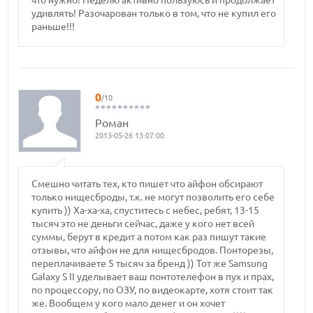
что нужно! Неделю активно пользуюсь и продолжает
удивлять! Разочарован только в том, что не купил его
раньше!!!
0
/10
Роман
2013-05-26 13:07:00
Смешно читать тех, кто пишет что айфон обсирают
только нищесброды, т.к. не могут позволить его себе
купить )) Ха-ха-ха, спуститесь с небес, ребят, 13-15
тысяч это не деньги сейчас, даже у кого нет всей
суммы, берут в кредит а потом как раз пишут такие
отзывы, что айфон не для нищесбродов. Понторезы,
переплачиваете 5 тысяч за бренд )) Тот же Samsung
Galaxy S II уделывает ваш понтотелефон в пух и прах,
по процессору, по ОЗУ, по видеокарте, хотя стоит так
же. Вообщем у кого мало денег и он хочет