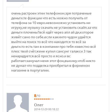
очень растроен этим телефоном.зря потраченые
деньги.те функции что есть можно получить от
телефона за 10 евро.невозможно установить ни
игруху,не музыку скачать не установить скайп.за что
деньги плочены?всё идёт через апл ай ди,которое
живёт само по себе.если какимто чудом удаётся
выйти на поиск то всё что находится то всё за
дньги.то есть там в компании про тебя известно всё
плюс твой счёт.жене купил самсунг галакси 3 так
ненарадуется.всё просто и ясно.и вс
работает.замучал меня этот фон,выкину.чтоб никто
не думал что подделка приобретал в фирменом
магазине в португалии.
8
/10
Олег
2014-12-29 00:18:22