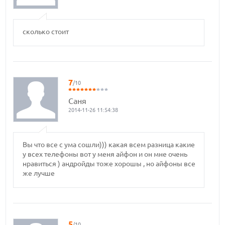
сколько стоит
7
/10
Саня
2014-11-26 11:54:38
Вы что все с ума сошли))) какая всем разница какие
у всех телефоны вот у меня айфон и он мне очень
нравиться ) андройды тоже хорошы , но айфоны все
же лучше
5
/10