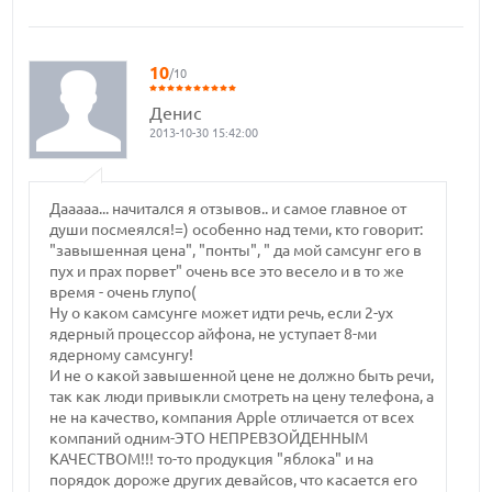
10
/10
Денис
2013-10-30 15:42:00
Дааааа... начитался я отзывов.. и самое главное от
души посмеялся!=) особенно над теми, кто говорит:
"завышенная цена", "понты", " да мой самсунг его в
пух и прах порвет" очень все это весело и в то же
время - очень глупо(
Ну о каком самсунге может идти речь, если 2-ух
ядерный процессор айфона, не уступает 8-ми
ядерному самсунгу!
И не о какой завышенной цене не должно быть речи,
так как люди привыкли смотреть на цену телефона, а
не на качество, компания Apple отличается от всех
компаний одним-ЭТО НЕПРЕВЗОЙДЕННЫМ
КАЧЕСТВОМ!!! то-то продукция "яблока" и на
порядок дороже других девайсов, что касается его