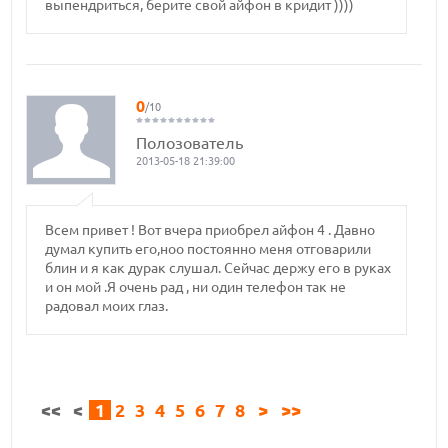
выпендриться, берите свой айфон в кридит ))))
0
/10
Полозователь
2013-05-18 21:39:00
Всем привет ! Вот вчера приобрел айфон 4 . Давно
думал купить его,ноо постоянно меня отговарили
блин и я как дурак слушал. Сейчас держу его в руках
и он мой .Я очень рад , ни один телефон так не
радовал моих глаз.
<<
<
1
2
3
4
5
6
7
8
>
>>