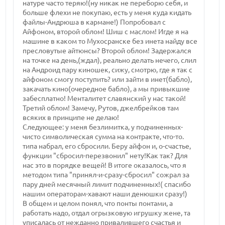
натуре часто теряю!(ну никак не переборю себя, и
больше флехи не покупаю, есть у меня куда кидать
файлы-Андрюша в кармане!) Попробовал с
Айфоном, второй облом! Шиш с маслом! Игде я на
машине в каком то Мухосранске без инета найду все
пресловутые айтюнсы? Второй облом! Задержался
на точке на день,(ждал), реально делать нечего, слил
на Андроид пару киношек, сижу, смотрю, где я так с
айфоном смогу поступить? или зайти в инет(бабло),
закачать кино(очередное бабло), а мы привыкшие
забесплатно! Менталитет славянский у нас такой!
Третий облом! Замечу, Рутов, джелбрейков там
всяких в принципе не делаю!
Следующее: у меня безлимитка, у подчиненных-
чисто символическая сумма на контракте, что-то.
типа набрал, его сбросили. Беру айфон и, о-счастье,
функции "сбросил-перезвонил" нету!Как так? Для
нас это в порядке вещей! В итоге оказалось, что я
методом типа "принял-и-сразу-сбросил" сожрал за
пару дней месячный лимит подчиненных!( спасибо
нашим операторам-хавают наши денюшки сразу!)
В общем и целом понял, что понты понтами, а
работать надо, отдал огрызковую игрушку жене, та
уписалась от нежданно привалившего счастья и