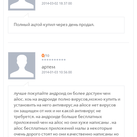
2014-03-02 18:37:00
Полный ацтой купил через день продал.
0
/10
артем
2014-01-03 10:56:00
лучше покупайте андроид он более достуен чем
айос. хоь на андроиде полно вирусов,можно купить и
установить на него антивирус.на айосе нет вирусов
он защищен от них и ни какой антивирус не
требуется. на андроиде больше бесплатных
приложений чем на айос но они хуже написаны . на
айос бесплатных приложений малы а некоторые
очень дорого стоят но они качественно написаны но