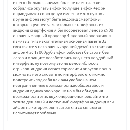
и весят больше занимая больше памяти. если
собрались окупать айфон то лучше айфон 4эс он
оправдывают свою ценуи имеет все что нужно .
круче айфона могут быть андроид смартфоны
которые крупнее чем остальные телефоны . из
андроид смартфонов я бы посоветовал леново к900
он очень мощный процесор 4-ядерный оперативня
память 2 гига накопительная основная память 32
гига так же у него очень хороший дизайн а стоит как
айфон 4 эс 17000руб.айфон работает быстро и без
лагов и о защите позаботились но у него не удобный
интерфейс ну поэтому это не целое яблоко а
огрызок. андроид лагает тормозит и вирусов полно
можно на него словить но интерфейс его можно
подстроить под себя как вам удобно на нем
неограниченные возможности.вообщем айос и
андроид одинаково хороши но я бы объединил
возможности этих двух операционок.решайте что
хотите дешевый и доступный смартфон андроид или
айфон на котором одни затраты и со связью он
испытывает проблему.