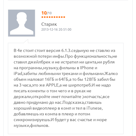
10
/10
Старик
2013-12-16 20:51:00
В 4е стоит стоит версия 6.1.3.седьмую не ставлю из
возможной потери инфы.Про функциональность,не
ставил джейлбрек и не истратил ни цента,ни рубля
на программы,музыку,фильмы в IPhone и
iPad,забиты любимыми треками и фильмами.Жалко
объем маловат 16ГБ и 64ГБ,а то бы 128ГБ забил бы
на 3 часа,это же APPLE,а не ширпотреб.И не надо
писать коменты о том чего и в руках не
держали,откройте инет почитайте ;мотчасть:,все
давно придумано до нас.Подсказка,ставишь
хороший видеоплеер в комп и тел в iTunesе,
добавляешь из компа в плеер и потом
синхронизируешь.И будет у вас счастье и море
музыки,фильмов.