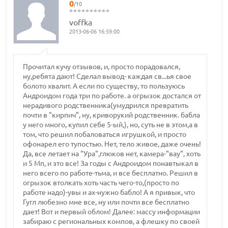
0
/10
voffka
2013-06-06 16:59:00
Прочитал кучу отзывов, и, просто порадовался,
ну,ребята дают! Сделал вывод- каждая св...ья свое
болото хвалит. А если по существу, то пользуюсь
Андроидом года три по работе. а огрызок достался от
нерадивого родственника(умудрился превратить
почти в "кирпич", ну, криворукий родственник. бабла
у него много, купил себе 5-ый,), но, суть не в этом,а в
том, что решил побаловаться игрушкой, и просто
офонарел его тупостью. Нет, тело живое, даже очень!
Да, все летает на "Ура",глюков нет, камера-"вау", хоть
и 5 Мп, и зто все! За годы с Андроидом понавтыкал в
него всего по работе-тьма, и все бесплатно. Решил в
огрызок втолкать хоть часть чего-то,(просто по
работе надо)-увы и ах-нужно бабло! А я привык, что
Гугл любезно мне все, ну или почти все бесплатно
дает! Вот и первый облом! Далее: массу информации
забираю с региональных компов, а флешку по своей