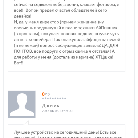
сейчас на седьмом небе, звонит, клацает фотиком, и
все!!! Вот он предел счастья обладателей сего
девайса!
И, да, у меня директор (причем женщина!)ну
оооочень продвинутый в плане техники-АйПишник
(в прошлом), покупает нововышедшие штучки чуть
ли не с конвейера ! Так она купила айфон,и на немой
(и не немой) вопрос сослуживцев заявила: ДА, ДЛЯ
ПОНТОВ, все подруги с огрызками,а я отсталая! А
для работы у меня (достала из кармана) ХТЦшка!
Вот!!
0
/10
Дэнчик
2013-06-03 23:19:00
Лучшее устройство на сегодняшний день! Есть все,