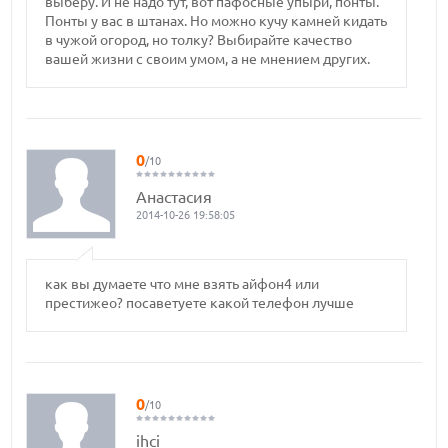
выберу. И не надо тут, вот пафосные упыри, понты.
Понты у вас в штанах. Но можно кучу камней кидать
в чужой огород, но толку? Выбирайте качество
вашей жизни с своим умом, а не мнением других.
0
/10
Анастасия
2014-10-26 19:58:05
как вы думаете что мне взять айфон4 или
престижео? посаветуете какой телефон лучше
0
/10
ihci