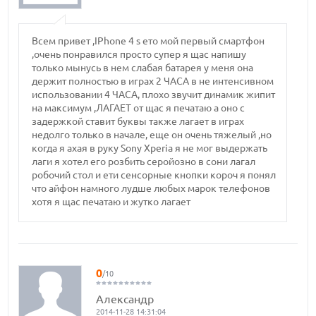
Всем привет ,IPhone 4 s ето мой первый смартфон
,очень понравился просто супер я щас напишу
только мынусь в нем слабая батарея у меня она
держит полностью в играх 2 ЧАСА в не интенсивном
использовании 4 ЧАСА, плохо звучит динамик жипит
на максимум ,ЛАГАЕТ от щас я печатаю а оно с
задержкой ставит буквы также лагает в играх
недолго только в начале, еще он очень тяжелый ,но
когда я ахая в руку Sony Xperia я не мог выдержать
лаги я хотел его розбить серойозно в сони лагал
робочий стол и ети сенсорные кнопки короч я понял
что айфон намного лудше любых марок телефонов
хотя я щас печатаю и жутко лагает
0
/10
Александр
2014-11-28 14:31:04