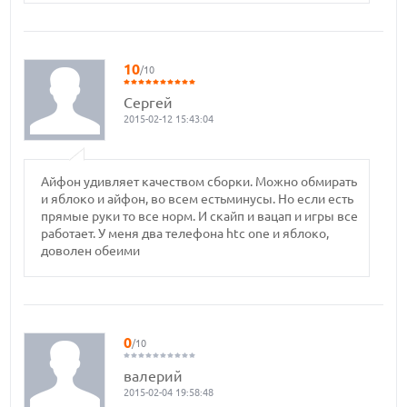
10
/10
Сергей
2015-02-12 15:43:04
Айфон удивляет качеством сборки. Можно обмирать
и яблоко и айфон, во всем естьминусы. Но если есть
прямые руки то все норм. И скайп и вацап и игры все
работает. У меня два телефона htc one и яблоко,
доволен обеими
0
/10
валерий
2015-02-04 19:58:48