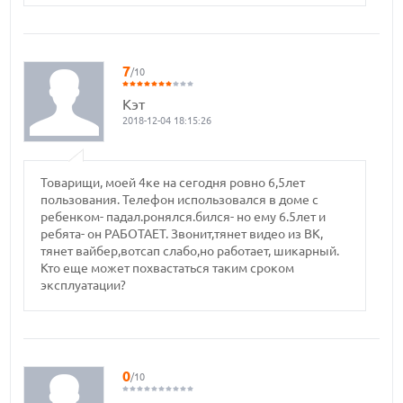
7
/10
Кэт
2018-12-04 18:15:26
Товарищи, моей 4ке на сегодня ровно 6,5лет
пользования. Телефон использовался в доме с
ребенком- падал.ронялся.бился- но ему 6.5лет и
ребята- он РАБОТАЕТ. Звонит,тянет видео из ВК,
тянет вайбер,вотсап слабо,но работает, шикарный.
Кто еще может похвастаться таким сроком
эксплуатации?
0
/10