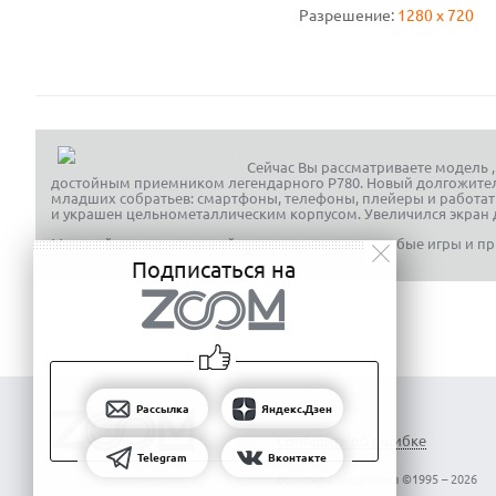
Разрешение:
1280 x 720
Сейчас Вы рассматриваете модель
достойным приемником легендарного P780. Новый долгожител
младших собратьев: смартфоны, телефоны, плейеры и работать 
и украшен цельнометаллическим корпусом. Увеличился экран до
Мощный четырехядерный процессор потянет любые игры и пр
Подписаться на
Рассылка
Яндекс.Дзен
Сообщить об ошибке
Telegram
Вконтакте
Все права защищены ©1995 – 2026
Об издании
Реклама