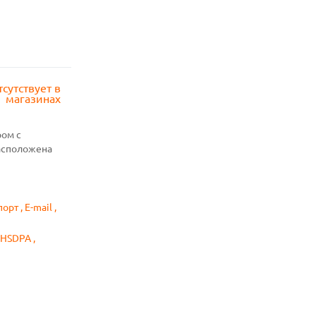
тсутствует в
магазинах
ом с
расположена
рт , E-mail ,
 HSDPA ,