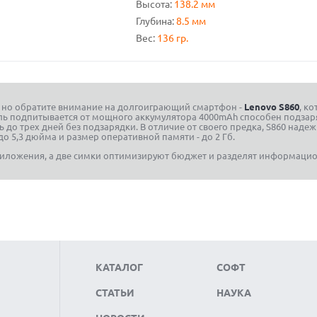
Высота:
138.2 мм
Глубина:
8.5 мм
Вес:
136 гр.
, но обратите внимание на долгоиграющий смартфон -
Lenovo S860
, к
ь подпитывается от мощного аккумулятора 4000mAh способен подзар
до трех дней без подзарядки. В отличие от своего предка, S860 над
 5,3 дюйма и размер оперативной памяти - до 2 Гб.
иложения, а две симки оптимизируют бюджет и разделят информацио
КАТАЛОГ
СОФТ
СТАТЬИ
НАУКА