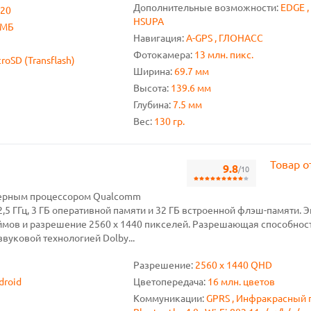
Дополнительные возможности:
EDGE ,
920
HSUPA
 МБ
Навигация:
A-GPS , ГЛОНАСС
Фотокамера:
13 млн. пикс.
roSD (Transflash)
Ширина:
69.7 мм
Высота:
139.6 мм
Глубина:
7.5 мм
Вес:
130 гр.
Товар о
9.8
/10
дерным процессором Qualcomm
2,5 ГГц, 3 ГБ оперативной памяти и 32 ГБ встроенной флэш-памяти. 
юймов и разрешение 2560 x 1440 пикселей. Разрешающая способност
звуковой технологией Dolby...
Разрешение:
2560 x 1440 QHD
droid
Цветопередача:
16 млн. цветов
Коммуникации:
GPRS , Инфракрасный по