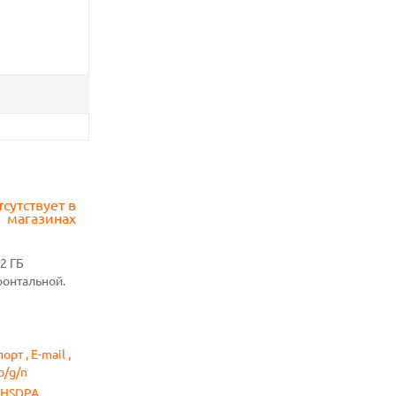
тсутствует в
магазинах
2 ГБ
ронтальной.
рт , E-mail ,
b/g/n
 HSDPA ,