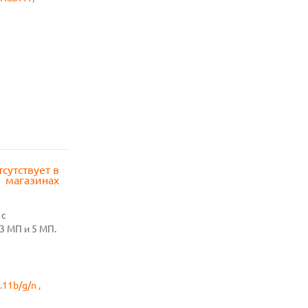
тсутствует в
магазинах
 с
3 МП и 5 МП.
.11b/g/n ,