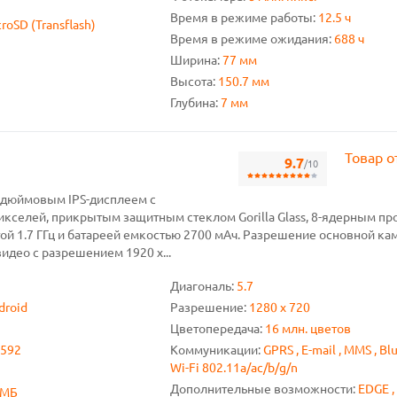
Время в режиме работы:
12.5 ч
roSD (Transflash)
Время в режиме ожидания:
688 ч
Ширина:
77 мм
Высота:
150.7 мм
Глубина:
7 мм
Товар о
9.7
/10
7-дюймовым IPS-дисплеем с
икселей, прикрытым защитным стеклом Gorilla Glass, 8-ядерным п
ой 1.7 ГГц и батареей емкостью 2700 мАч. Разрешение основной кам
идео с разрешением 1920 x...
Диагональ:
5.7
droid
Разрешение:
1280 x 720
Цветопередача:
16 млн. цветов
6592
Коммуникации:
GPRS , E-mail , MMS , Bl
Wi-Fi 802.11a/ac/b/g/n
Дополнительные возможности:
EDGE ,
 МБ