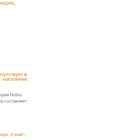
 HSDPA ,
тсутствует в
магазинах
Экран Nubia
ь составляет
рт , E-mail ,