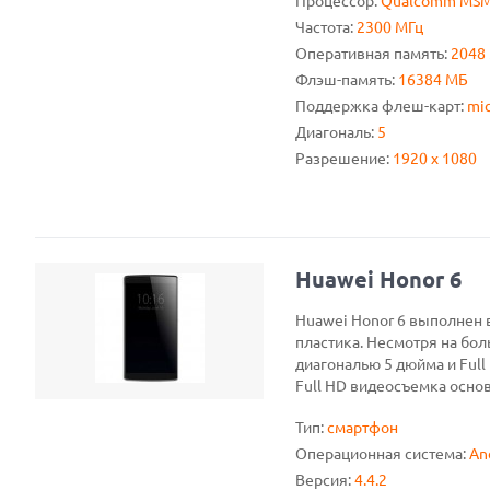
Процессор:
Qualcomm MSM
Частота:
2300 МГц
Оперативная память:
2048
Флэш-память:
16384 МБ
Поддержка флеш-карт:
mic
Диагональ:
5
Разрешение:
1920 x 1080
Huawei Honor 6
Huawei Honor 6 выполнен в
пластика. Несмотря на бол
диагональю 5 дюйма и Full
Full HD видеосъемка основ
Тип:
смартфон
Операционная система:
An
Версия:
4.4.2