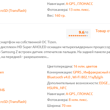
Навигация:
A-GPS , ГЛОНАСС
Фотокамера:
13 млн. пикс.
roSD (Transflash)
Вес:
160 гр.
Товар о
9.6
/10
 смартфон на собственной ОС Tizen.
 дисплеем HD Super AMOLED оснащен четырехъядерным процессор
 В Samsung Z встроен датчик отпечатков пальцев. На задней панели 
на передней - разрешением...
Цветопередача:
16 млн. цветов
zen
Коммуникации:
GPRS , Инфракрасный по
Bluetooth v4.0 , Wi-Fi 802.11a/b/g/n
Дополнительные возможности:
EDGE ,
HSUPA , NFC
 МБ
Навигация:
A-GPS , ГЛОНАСС
Фотокамера:
8 млн. пикс.
roSD (Transflash)
Ширина:
70 мм