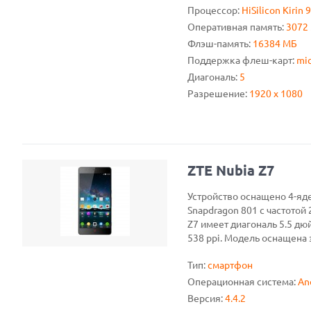
Процессор:
HiSilicon Kirin 
Оперативная память:
3072
Флэш-память:
16384 МБ
Поддержка флеш-карт:
mic
Диагональ:
5
Разрешение:
1920 x 1080
ZTE Nubia Z7
Устройство оснащено 4-я
Snapdragon 801 с частотой 
Z7 имеет диагональ 5.5 д
538 ppi. Модель оснащена 
Тип:
смартфон
Операционная система:
An
Версия:
4.4.2