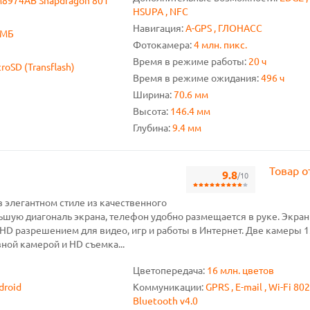
8974AB Snapdragon 801
HSUPA , NFC
Навигация:
A-GPS , ГЛОНАСС
 МБ
Фотокамера:
4 млн. пикс.
Время в режиме работы:
20 ч
roSD (Transflash)
Время в режиме ожидания:
496 ч
Ширина:
70.6 мм
Высота:
146.4 мм
Глубина:
9.4 мм
Товар о
9.8
/10
 элегантном стиле из качественного
ьшую диагональ экрана, телефон удобно размещается в руке. Экран
 HD разрешением для видео, игр и работы в Интернет. Две камеры 1
ной камерой и HD съемка...
Цветопередача:
16 млн. цветов
droid
Коммуникации:
GPRS , E-mail , Wi-Fi 802
Bluetooth v4.0