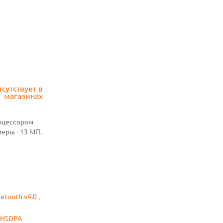
тсутствует в
магазинах
роцессором
еры - 13 МП.
uetooth v4.0 ,
 HSDPA