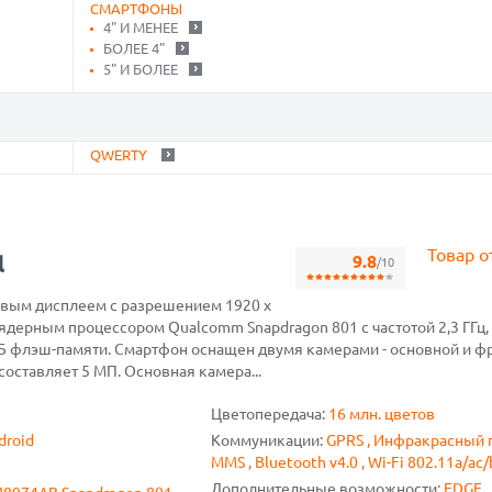
СМАРТФОНЫ
4" И МЕНЕЕ
БОЛЕЕ 4"
5" И БОЛЕЕ
QWERTY
Товар о
l
9.8
/10
вым дисплеем с разрешением 1920 x
4-ядерным процессором Qualcomm Snapdragon 801 с частотой 2,3 ГГц, 
ГБ флэш-памяти. Смартфон оснащен двумя камерами - основной и ф
оставляет 5 МП. Основная камера...
Цветопередача:
16 млн. цветов
droid
Коммуникации:
GPRS , Инфракрасный по
MMS , Bluetooth v4.0 , Wi-Fi 802.11a/ac/
Дополнительные возможности:
EDGE ,