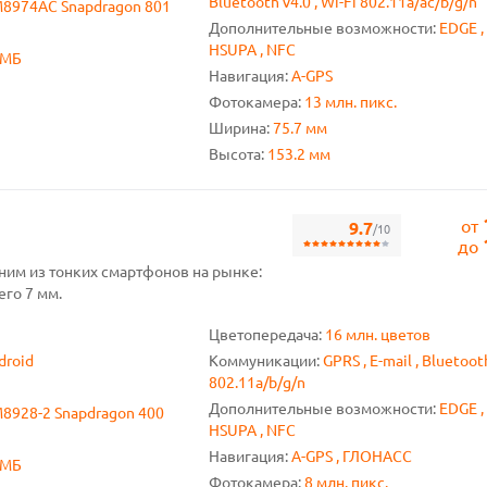
Bluetooth v4.0 , Wi-Fi 802.11a/ac/b/g/n
8974AC Snapdragon 801
Дополнительные возможности:
EDGE ,
HSUPA , NFC
 МБ
Навигация:
A-GPS
Фотокамера:
13 млн. пикс.
Ширина:
75.7 мм
Высота:
153.2 мм
от
9.7
/10
до
дним из тонких смартфонов на рынке:
его 7 мм.
Цветопередача:
16 млн. цветов
droid
Коммуникации:
GPRS , E-mail , Bluetooth
802.11a/b/g/n
Дополнительные возможности:
EDGE ,
928-2 Snapdragon 400
HSUPA , NFC
Навигация:
A-GPS , ГЛОНАСС
 МБ
Фотокамера:
8 млн. пикс.