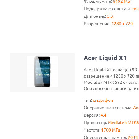
Флэш-память:
8192 МБ
Поддержка флеш-карт:
mic
Диагональ:
5.3
Разрешение:
1280 x 720
Acer Liquid X1
Acer Liquid X1 оснащен 5.
разрешением 1280 x 720 п
Mediatek MTK6592 с частот
Она способна записывать в
Тип:
смартфон
Операционная система:
An
Версия:
4.4
Процессор:
Mediatek MTK
Частота:
1700 МГц
Оперативная память:
2048