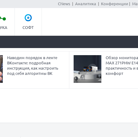
CNews
|
Аналитика
|
Конференции
|
Ма
УКА
СОФТ
Наводим порядок в ленте
Обзор монитора
ВКонтакте: подробная
MAX 271PHW E14
инструкция, как настроить
практичность и 
под себя алгоритмы ВК
комфорт