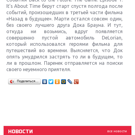
It's About Time берут старт спустя полгода после
событий, произошедших в третьей части фильма
«Назад в будущее». Марти остался совсем один,
без своего лучшего друга Дока Брауна. И тут,
откуда ни возьмись, вдруг появляется
совершенно пустой автомобиль DeLorian,
который использовался героями фильма для
путешествий во времени. Выясняется, что Док
опять умудрился застрять то ли в будущем, то
ли в прошлом. Паренек отправляется на поиски
своего неуемного приятеля.
Крупнейшие релизы мая: Nintendo, Microsoft и
Поделиться…
Sony
Новинки для Nintendo Switch: Labo, South Park и
ремастер Dark Souls
God Of War: тотальный перезапуск серии
НОВОСТИ
все новости