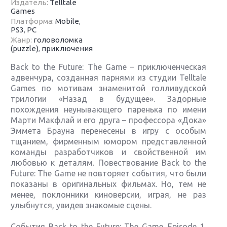
Издатель:
Telltale
Games
Платформа:
Mobile
,
PS3
,
PC
Жанр:
головоломка
(puzzle)
,
приключения
Back to the Future: The Game – приключенческая
адвенчура, созданная парнями из студии Telltale
Games по мотивам знаменитой голливудской
трилогии «Назад в будущее». Задорные
похождения неунывающего паренька по имени
Марти Макфлай и его друга – профессора «Дока»
Эммета Брауна перенесены в игру с особым
тщанием, фирменным юмором представленной
команды разработчиков и свойственной им
любовью к деталям. Повествование Back to the
Future: The Game не повторяет события, что были
показаны в оригинальных фильмах. Но, тем не
менее, поклонники киноверсии, играя, не раз
улыбнутся, увидев знакомые сцены.
События Back to the Future: The Game. Episode 1.