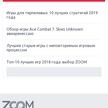
Far Cry 5: хвалить нельзя ругать
Игры для терпеливых: 10 лучших стратегий 2019
года
Обзор игры Ace Combat 7: Skies Unknown:
авиаренессанс
Лучшие старые игры с неповторимым игровым
процессом
Топ-10 лучших игр 2018 года: выбор ZOOM
Обзор Red Dead Redemption 2: действительно
игра года?
Первый в России обзор игры Starlink: Battle For
Atlas
Обзор игры Forza Horizon 4: вершина эволюции