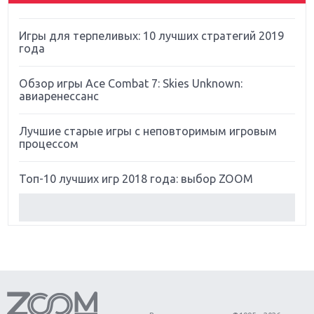
Far Cry 5: хвалить нельзя ругать
Игры для терпеливых: 10 лучших стратегий 2019
года
Обзор игры Ace Combat 7: Skies Unknown:
авиаренессанс
Лучшие старые игры с неповторимым игровым
процессом
Топ-10 лучших игр 2018 года: выбор ZOOM
Обзор Red Dead Redemption 2: действительно
игра года?
Первый в России обзор игры Starlink: Battle For
Atlas
Обзор игры Forza Horizon 4: вершина эволюции