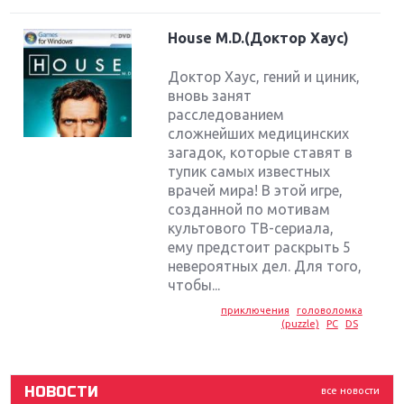
House M.D.(Доктор Хаус)
Доктор Хаус, гений и циник,
вновь занят
расследованием
сложнейших медицинских
загадок, которые ставят в
тупик самых известных
врачей мира! В этой игре,
созданной по мотивам
культового ТВ-сериала,
Крупнейшие релизы мая: Nintendo, Microsoft и
ему предстоит раскрыть 5
Sony
невероятных дел. Для того,
чтобы...
Новинки для Nintendo Switch: Labo, South Park и
приключения
головоломка
ремастер Dark Souls
(puzzle)
PC
DS
God Of War: тотальный перезапуск серии
НОВОСТИ
все новости