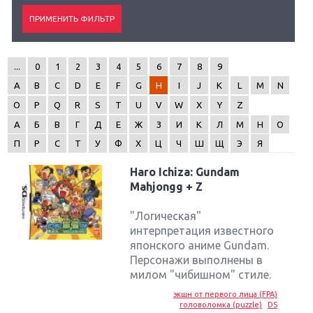
...
0
1
2
3
4
5
6
7
8
9
A
B
C
D
E
F
G
H
I
J
K
L
M
N
O
P
Q
R
S
T
U
V
W
X
Y
Z
А
Б
В
Г
Д
Е
Ж
З
И
К
Л
М
Н
О
П
Р
С
Т
У
Ф
Х
Ц
Ч
Ш
Щ
Э
Я
Haro Ichiza: Gundam
Mahjongg + Z
"Логическая"
интерпретация известного
японского аниме Gundam.
Персонажи выполнены в
милом "чибишном" стиле.
экшн от первого лица (FPA)
головоломка (puzzle)
DS