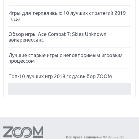
Игры для терпеливых: 10 лучших стратегий 2019
года
Обзор игры Ace Combat 7: Skies Unknown:
авиаренессанс
Лучшие старые игры с неповторимым игровым
процессом
Топ-10 лучших игр 2018 года: выбор ZOOM
Обзор Red Dead Redemption 2: действительно
игра года?
Первый в России обзор игры Starlink: Battle For
Atlas
Обзор игры Forza Horizon 4: вершина эволюции
Все права защищены ©1995 – 2026