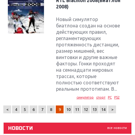
RTL Biathlon 2008(Биатлон
2008)
Новый симулятор
биатлона создан на основе
действующих правил,
регламентирующих
протяженность дистанции,
размер мишеней, вес
винтовки и другие важные
факторы. Гонки проходят
на семнадцати мировых
трассах, которые
Крупнейшие релизы мая: Nintendo, Microsoft и
Sony
полностью соответствуют
реальным прототипам. В...
Новинки для Nintendo Switch: Labo, South Park и
симулятор
спорт
PC
PS2
ремастер Dark Souls
<
4
5
6
7
8
9
10
11
12
13
14
>
God Of War: тотальный перезапуск серии
НОВОСТИ
все новости
Far Cry 5: хвалить нельзя ругать