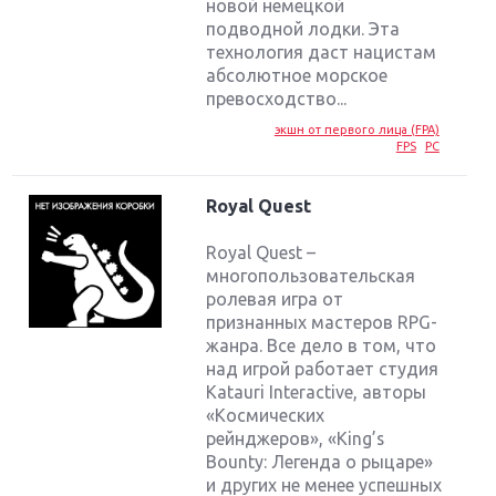
новой немецкой
подводной лодки. Эта
технология даст нацистам
абсолютное морское
превосходство...
экшн от первого лица (FPA)
FPS
PC
Royal Quest
Royal Quest –
многопользовательская
ролевая игра от
признанных мастеров RPG-
жанра. Все дело в том, что
над игрой работает студия
Katauri Interactive, авторы
«Космических
рейнджеров», «King’s
Bounty: Легенда о рыцаре»
и других не менее успешных