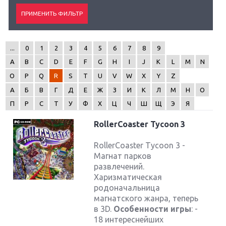
...
0
1
2
3
4
5
6
7
8
9
A
B
C
D
E
F
G
H
I
J
K
L
M
N
O
P
Q
R
S
T
U
V
W
X
Y
Z
А
Б
В
Г
Д
Е
Ж
З
И
К
Л
М
Н
О
П
Р
С
Т
У
Ф
Х
Ц
Ч
Ш
Щ
Э
Я
RollerCoaster Tycoon 3
RollerCoaster Tycoon 3 -
Магнат парков
развлечений.
Харизматическая
родоначальница
магнатского жанра, теперь
в 3D.
Особенности игры
: -
18 интереснейших