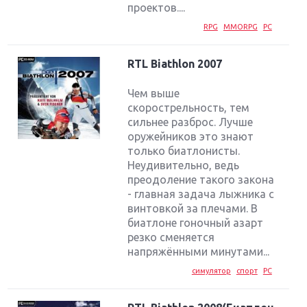
проектов....
RPG
MMORPG
PC
RTL Biathlon 2007
Чем выше
скорострельность, тем
сильнее разброс. Лучше
оружейников это знают
только биатлонисты.
Неудивительно, ведь
преодоление такого закона
- главная задача лыжника с
винтовкой за плечами. В
биатлоне гоночный азарт
резко сменяется
напряжёнными минутами...
симулятор
спорт
PC