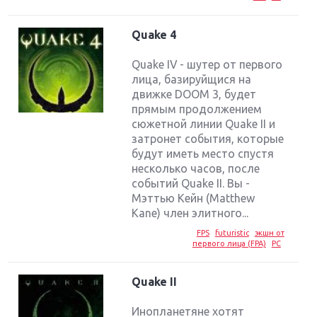
Quake 4
Quake IV - шутер от первого
лица, базируйщися на
движке DOOM 3, будет
прямым продолжением
сюжетной линии Quake II и
затронет события, которые
будут иметь место спустя
несколько часов, после
событий Quake II. Вы -
Мэттью Кейн (Matthew
Kane) член элитного...
FPS
futuristic
экшн от
первого лица (FPA)
PC
Quake II
Инопланетяне хотят