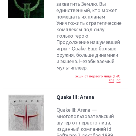
захватить Землю. Вы
единственный, кто может
помешать их планам.
Уничтожить стратегические
комплексы под силу
только герою.
Продолжение нашумевшей
игры - Quake. Ещё больше
оружия, больше динамики
и экшена. Незабываемый
мультиплеер.
экшн от первого лица (FPA)
FPS
PC
Quake III: Arena
Quake III: Arena —
многопользовательский
шутер от первого лица,
изданный компанией id
Software 2 декабря 1999