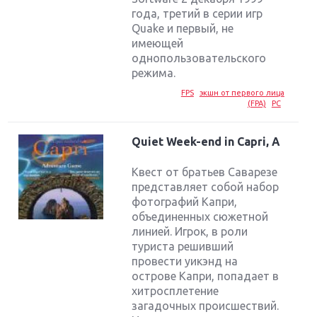
года, третий в серии игр
Quake и первый, не
имеющей
однопользовательского
режима.
FPS
экшн от первого лица
(FPA)
PC
Quiet Week-end in Capri, A
Квест от братьев Саварезе
представляет собой набор
фотографий Капри,
объединенных сюжетной
линией. Игрок, в роли
туриста решивший
провести уикэнд на
острове Капри, попадает в
хитросплетение
загадочных происшествий.