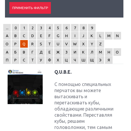
...
0
1
2
3
4
5
6
7
8
9
A
B
C
D
E
F
G
H
I
J
K
L
M
N
O
P
Q
R
S
T
U
V
W
X
Y
Z
А
Б
В
Г
Д
Е
Ж
З
И
К
Л
М
Н
О
П
Р
С
Т
У
Ф
Х
Ц
Ч
Ш
Щ
Э
Я
Q.U.B.E.
С помощью специальных
перчаток вы можете
вытаскивать и
перетаскивать кубы,
обладающие различными
свойствами. Переставляя
кубы, решаем
головоломки, тем самым