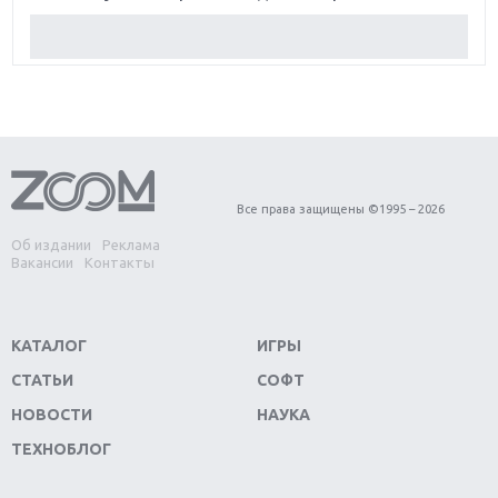
Обзор Red Dead Redemption 2: действительно
игра года?
Первый в России обзор игры Starlink: Battle For
Atlas
Обзор игры Forza Horizon 4: вершина эволюции
Все права защищены ©1995 – 2026
Об издании
Реклама
Две важных новинки для консолей: Spider-Man и
Вакансии
Контакты
Divinity Original Sin 2
Три крупных релиза для гибридной консоли
КАТАЛОГ
ИГРЫ
Switch
СТАТЬИ
СОФТ
Обзор игры The Crew 2: покорение Америки
НОВОСТИ
НАУКА
ТЕХНОБЛОГ
Важнейшие анонсы E3 2018