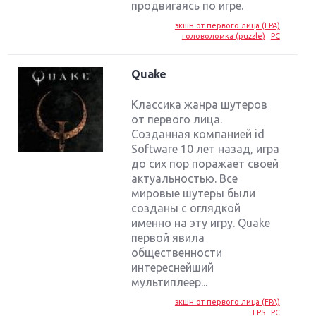
продвигаясь по игре.
экшн от первого лица (FPA)
головоломка (puzzle)
PC
Quake
Классика жанра шутеров
от первого лица.
Созданная компанией id
Software 10 лет назад, игра
до сих пор поражает своей
актуальностью. Все
мировые шутеры были
созданы с оглядкой
именно на эту игру. Quake
первой явила
общественности
интереснейший
мультиплеер...
экшн от первого лица (FPA)
FPS
PC