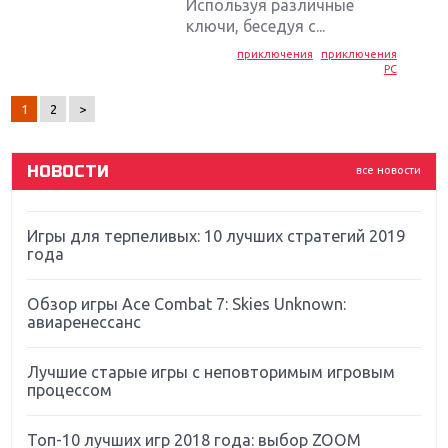
Крупнейшие релизы мая: Nintendo, Microsoft и
Используя различные
Sony
ключи, беседуя с...
приключения
приключения
Новинки для Nintendo Switch: Labo, South Park и
PC
ремастер Dark Souls
1
2
>
God Of War: тотальный перезапуск серии
НОВОСТИ
все новости
Far Cry 5: хвалить нельзя ругать
Игры для терпеливых: 10 лучших стратегий 2019
года
Обзор игры Ace Combat 7: Skies Unknown:
авиаренессанс
Лучшие старые игры с неповторимым игровым
процессом
Топ-10 лучших игр 2018 года: выбор ZOOM